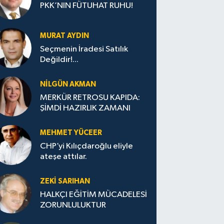
PKK’NIN FÜTUHAT RUHU!
MURAT AYDIN
Seçmenin İradesi Satılık
Değildir!...
NILGÜN AKMAN
MERKÜR RETROSU KAPIDA:
ŞİMDİ HAZIRLIK ZAMANI
MEHMET YÜCEER
CHP’yi Kılıçdaroğlu eliyle
ateşe attılar.
ZEKI SARIHAN
HALKÇI EĞİTİM MÜCADELESİ
ZORUNLULUKTUR