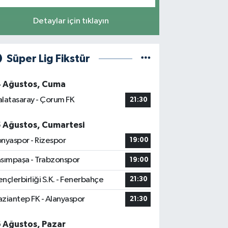
Detaylar için tıklayın
Süper Lig Fikstür
4 Ağustos, Cuma
latasaray - Çorum FK
21:30
5 Ağustos, Cumartesi
nyaspor - Rizespor
19:00
sımpaşa - Trabzonspor
19:00
nçlerbirliği S.K. - Fenerbahçe
21:30
ziantep FK - Alanyaspor
21:30
6 Ağustos, Pazar