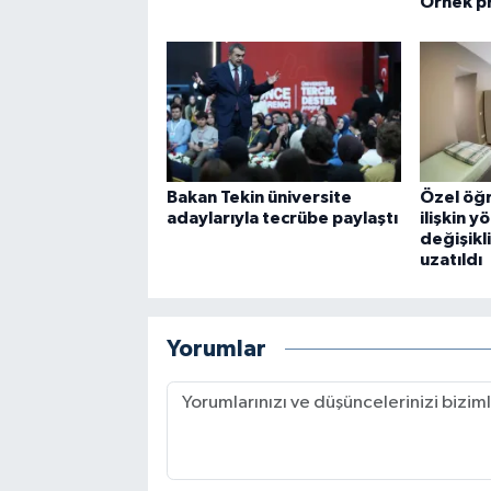
Örnek pr
Bakan Tekin üniversite
Özel öğr
adaylarıyla tecrübe paylaştı
ilişkin 
değişikli
uzatıldı
Yorumlar