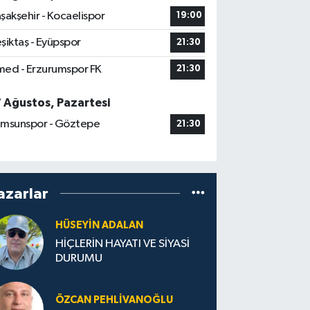
şakşehir - Kocaelispor
19:00
şiktaş - Eyüpspor
21:30
ed - Erzurumspor FK
21:30
7 Ağustos, Pazartesi
msunspor - Göztepe
21:30
azarlar
HÜSEYIN ADALAN
HİÇLERİN HAYATI VE SİYASİ
DURUMU
ÖZCAN PEHLIVANOĞLU