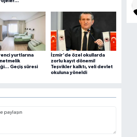
ojeler...
enci yurtlarına
İzmir'de özel okullarda
yönetmelik
zorlu kayıt dönemi!
ği... Geçiş süresi
Teşvikler kalktı, veli devlet
okuluna yöneldi