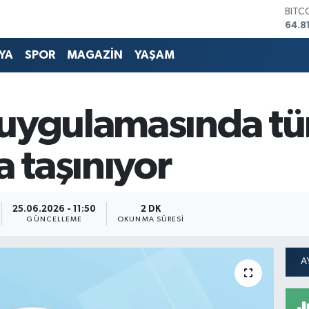
DOL
47,7
EUR
55,2
YA
SPOR
MAGAZİN
YAŞAM
STER
64,4
GRAM
6660
 uygulamasında tü
BİST
13.7
BITC
a taşınıyor
64.8
25.06.2026 - 11:50
2 DK
GÜNCELLEME
OKUNMA SÜRESI