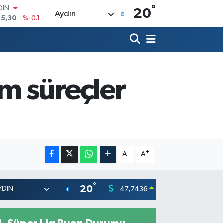
°
AR
20
Aydın
436
%0.18
O
510
%0.32
LİN
811
%0.38
 ALTIN
.55
%0
m süreçler
100
79
%-14
OIN
15,30
%-0.1
-
+
A
A
°
20
47,7436
55,251
0.18
%
Süper Lig Puan Durumu