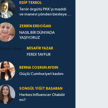
EDIP TEKKOL
Terör örgütü PKK’yı maddi
ve manevi yönden besleyen
Avrupa...
ZERRIN ERDOĞAN
NASIL BİR DÜNYADA
YAŞIYORUZ
MISAFIR YAZAR
FERDİ TAYFUR
BERNA COŞKUN AYDIN
Güçlü Cumhuriyet kadını
SONGÜL YIĞIT BAŞARAN
Herkes Influencer Olabilir
mi?