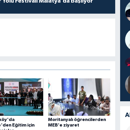
r Yolu Festivali Malatya'da başlıyor
A
köy'da
Moritanyalı öğrencilerden
'den Eğitim için
MEB'e ziyaret