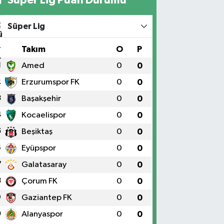
Süper Lig
#
Takım
O
P
1
Amed
0
0
2
Erzurumspor FK
0
0
3
Başakşehir
0
0
4
Kocaelispor
0
0
5
Beşiktaş
0
0
6
Eyüpspor
0
0
7
Galatasaray
0
0
8
Çorum FK
0
0
9
Gaziantep FK
0
0
0
Alanyaspor
0
0