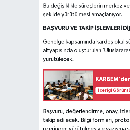
Bu değişiklikle süreçlerin merkez ve 
şekilde yürütülmesi amaçlanıyor.
BAŞVURU VE TAKİP İŞLEMLERİ D
Genelge kapsamında kardeş okul sür
altyapısında oluşturulan 'Uluslara
yürütülecek.
KARBEM'den 
İçeriği Görünt
Başvuru, değerlendirme, onay, izlem
takip edilecek. Bilgi formları, prot
üzerinden yürütülmesiyle yazışma sür