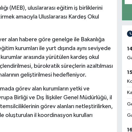
ığı (MEB), uluslararası eğitim iş birliklerini
etirmek amacıyla Uluslararası Kardeş Okul
 yer alan habere göre genelge ile Bakanlığa
eğitim kurumları ile yurt dışında aynı seviyede
1
 kurumlar arasında yürütülen kardeş okul
Ga
endirilmesi, bürokratik süreçlerin azaltılması
1
arının geliştirilmesi hedefleniyor.
Ko
ada görev alan kurumların yetki ve
Ka
upa Birliği ve Dış İlişkiler Genel Müdürlüğü, il
Ge
temsilciliklerinin görev alanları netleştirilirken,
de oluşturulan il koordinasyon kurulları
Ga
1