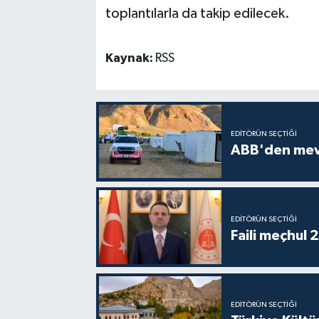
toplantılarla da takip edilecek.
Kaynak:
RSS
EDITÖRÜN SEÇTIĞI
ABB'den mevsi
EDITÖRÜN SEÇTIĞI
Faili meçhul 
EDITÖRÜN SEÇTIĞI