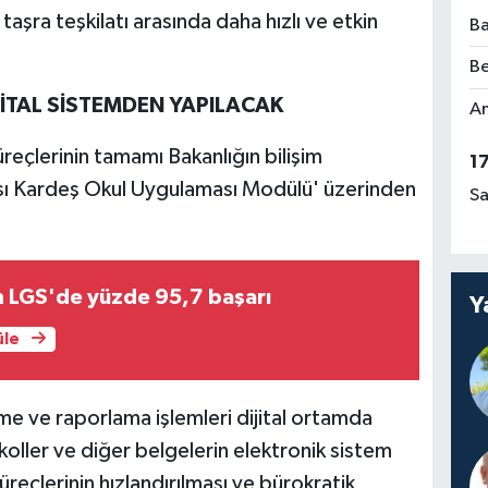
taşra teşkilatı arasında daha hızlı ve etkin
Ba
Be
İJİTAL SİSTEMDEN YAPILACAK
Am
eçlerinin tamamı Bakanlığın bilişim
1
rası Kardeş Okul Uygulaması Modülü' üzerinden
Sa
LGS'de yüzde 95,7 başarı
Y
üle
e ve raporlama işlemleri dijital ortamda
okoller ve diğer belgelerin elektronik sistem
eçlerinin hızlandırılması ve bürokratik