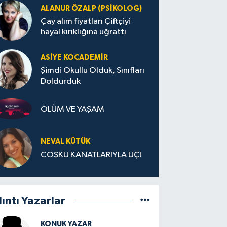
ALANUR ÖZALP (PSIKOLOG)
Çay alım fiyatları Çiftçiyi
hayal kırıklığına uğrattı
ASIYE KOCADEMİR
Şimdi Okullu Olduk, Sınıfları
Doldurduk
ÖLÜM VE YAŞAM
NEVAL KÜTÜK
COŞKU KANATLARIYLA UÇ!
lıntı Yazarlar
KONUK YAZAR