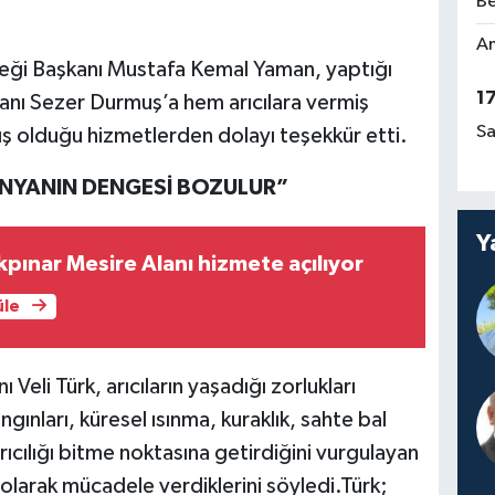
Be
Am
neği Başkanı Mustafa Kemal Yaman, yaptığı
1
ı Sezer Durmuş’a hem arıcılara vermiş
Sa
 olduğu hizmetlerden dolayı teşekkür etti.
DÜNYANIN DENGESİ BOZULUR”
Y
pınar Mesire Alanı hizmete açılıyor
üle
li Türk, arıcıların yaşadığı zorlukları
ınları, küresel ısınma, kuraklık, sahte bal
arıcılığı bitme noktasına getirdiğini vurgulayan
 olarak mücadele verdiklerini söyledi.Türk;