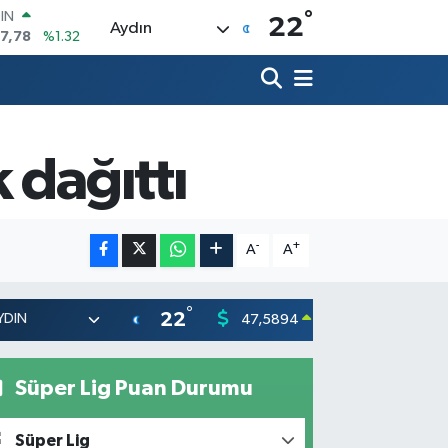
°
7,78
%1.32
22
Aydın
R
894
%0.08
398
%-0.02
İN
81
%0.16
 dağıttı
 ALTIN
.83
%4.44
00
3
%11
-
+
A
A
°
22
47,5894
55,03
0.08
%
Süper Lig Puan Durumu
Süper Lig