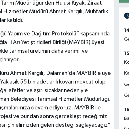
Tarım Müdürlüğünden Hulusi Kıyak, Ziraat
l Hizmetler Müdürü Ahmet Kargılı, Muhtarlık
ar katıldı.
1
örüğü Yapım ve Dağıtım Protokolü” kapsamında
Ga
a İli Arı Yetiştiricileri Birliği (MAYBİR) üyesi
ekle tarımsal üretimin daha verimli ve
1
çlanıyor.
Ko
ürü Ahmet Kargılı, Dalaman’da MAYBİR’e üye
Ka
Yaklaşık 55 bin adet arılı kovan mevcut olup
Ge
ğal afetler ve aşırı sıcaklar nedeniyle
Ga
man Belediyesi Tarımsal Hizmetler Müdürlüğü
çalışmalarımıza devam ediyoruz. MAYBİR ile
1
projesi ve bundan sonra gerçekleştireceğimiz
Ba
mesi için elimizden gelen desteği sağlayacağız”