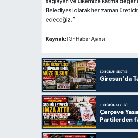
sağlayan ve ülkemize katma değer 
Belediyesi olarak her zaman üretic
edeceğiz.”
Kaynak:
İGF Haber Ajansı
EDITÖRÜN SEÇTIĞI
Giresun'da Ta
EDITÖRÜN SEÇTIĞI
Çerçeve Yasa
Partilerden f