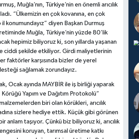
uş, Muğla’nın, Türkiye’nin en önemli arıcılık
ladı. “Ülkemizin en çok kovanına, en çok
hip il konumundayız” diyen Başkan Durmuş
üretiminde Muğla, Türkiye’nin yüzde 80’lik
ncak hepimiz biliyoruz ki, son yıllarda yaşanan
 ciddi şekilde etkiliyor. Girdi maliyetlerinin
er faktörler karşısında bizler de yerel
 desteği sağlamak zorundayız.
ak, Ocak ayında MAYBİR ile iş birliği yaparak
ıcı Körüğü Yapım ve Dağıtım Protokolü”
 malzemelerden biri olan körükleri, arıcılık
 adına sizlere hediye ettik. Küçük gibi görünen
r anlam taşıyor. Çünkü biz biliyoruz ki, arıcılık
ngesini koruyan, tarımsal üretime katkı