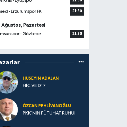
şiktaş - Eyüpspor
21:30
ed - Erzurumspor FK
21:30
7 Ağustos, Pazartesi
msunspor - Göztepe
21:30
azarlar
HÜSEYIN ADALAN
HİÇ VE D17
ÖZCAN PEHLIVANOĞLU
PKK’NIN FÜTUHAT RUHU!