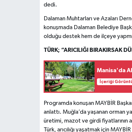
dedi.
Dalaman Muhtarları ve Azaları Der
konuşmada Dalaman Belediye Başkan
olduğu destek hem de ilçeye yapmış
TÜRK; “ARICILIĞI BIRAKIRSAK 
Manisa'da Ak
İçeriği Görünt
Programda konuşan MAYBİR Başkanı Ve
anlattı. Muğla’da yaşanan orman yang
üretimi, mazot ve girdi fiyatlarının 
Türk, arıcılığı yaşatmak için MAYBİR