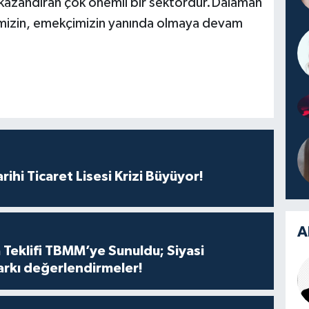
kazandıran çok önemli bir sektördür.Dalaman
imizin, emekçimizin yanında olmaya devam
rihi Ticaret Lisesi Krizi Büyüyor!
A
 Teklifi TBMM’ye Sunuldu; Siyasi
arkı değerlendirmeler!