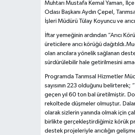
Muhtarı Mustafa Kemal Yaman, İlçe 
Odası Başkanı Aydın Çepel, Tarımsa
İşleri Müdürü Tülay Koyuncu ve arıcıl
İftar yemeğinin ardından “Arıcı K
üreticilere arıcı körüğü dağıtıldı.Muğl
olan arıcılara yönelik sağlanan dest
sürdürülebilir hale getirilmesini ama
Programda Tarımsal Hizmetler Müd
sayısının 223 olduğunu belirterek; “
geçen yıl 60 ton bal üretilmiştir. Do
rekoltede düşmeler olmuştur. Dala
olarak sizlerin yanında olmak için 
birlikte gerçekleştirdiğimiz körük 
destek projeleriyle arıcılığın geliş