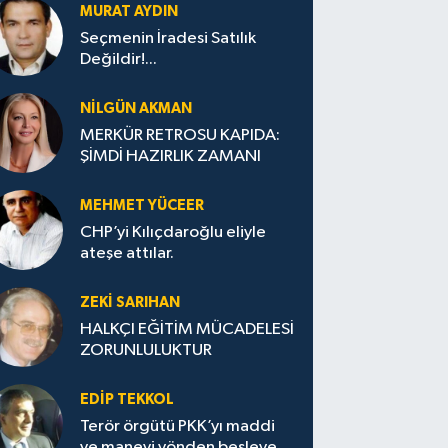
MURAT AYDIN
Seçmenin İradesi Satılık
Değildir!...
NILGÜN AKMAN
MERKÜR RETROSU KAPIDA:
ŞİMDİ HAZIRLIK ZAMANI
MEHMET YÜCEER
CHP’yi Kılıçdaroğlu eliyle
ateşe attılar.
ZEKI SARIHAN
HALKÇI EĞİTİM MÜCADELESİ
ZORUNLULUKTUR
EDIP TEKKOL
Terör örgütü PKK’yı maddi
ve manevi yönden besleyen