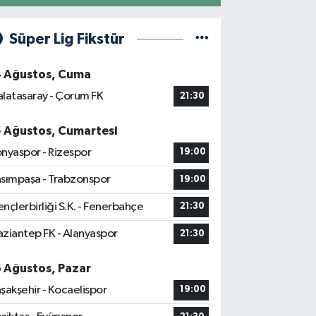
Süper Lig Fikstür
4 Ağustos, Cuma
latasaray - Çorum FK
21:30
5 Ağustos, Cumartesi
nyaspor - Rizespor
19:00
sımpaşa - Trabzonspor
19:00
nçlerbirliği S.K. - Fenerbahçe
21:30
ziantep FK - Alanyaspor
21:30
6 Ağustos, Pazar
şakşehir - Kocaelispor
19:00