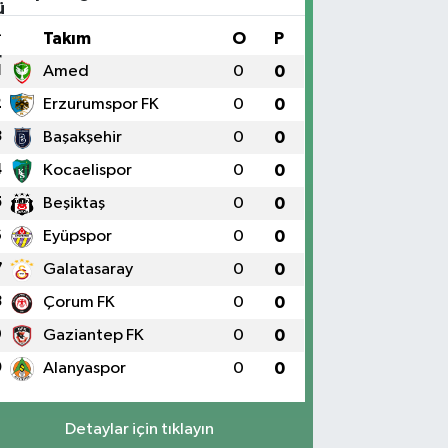
#
Takım
O
P
1
Amed
0
0
2
Erzurumspor FK
0
0
3
Başakşehir
0
0
4
Kocaelispor
0
0
5
Beşiktaş
0
0
6
Eyüpspor
0
0
7
Galatasaray
0
0
8
Çorum FK
0
0
9
Gaziantep FK
0
0
0
Alanyaspor
0
0
Detaylar için tıklayın