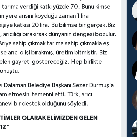
n tarıma verdiği katkı yüzde 70. Bunu kimse
an yere arısını koyduğu zaman 1 lira
şiye katkısı 20 lira. Bu bilimse bir gerçek.Biz
 arıcılığı bırakırsak dünyanın dengesi bozulur.
Arıya sahip çıkmak tarıma sahip çıkmakla eş
e arıcı o işi bırakmış, üretim bitmiştir. Biz
gelen gayreti göstereceğiz. Hep birlikte
konuştu.
ayı Dalaman Belediye Başkanı Sezer Durmuş’a
am etmesini temenni etti. Türk, arıcı
evi bir destek olduğunu söyledi.
TİMLER OLARAK ELİMİZDEN GELEN
IZ”