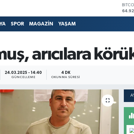
64.92
DOLA
47,5
YA
SPOR
MAGAZİN
YAŞAM
EURO
55,0
STERL
64,15
ş, arıcılara körük
GRAM
6508
BİST1
13.70
24.03.2025 - 14:40
4 DK
GÜNCELLEME
OKUNMA SÜRESI