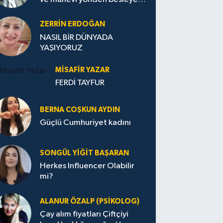
Avrupa...
ZERRIN ERDOĞAN
NASIL BİR DÜNYADA
YAŞIYORUZ
MISAFIR YAZAR
FERDİ TAYFUR
BERNA COŞKUN AYDIN
Güçlü Cumhuriyet kadını
SONGÜL YIĞIT BAŞARAN
Herkes Influencer Olabilir
mi?
ALANUR ÖZALP (PSIKOLOG)
Çay alım fiyatları Çiftçiyi