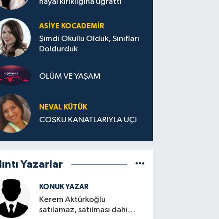
hayal kırıklığına uğrattı
ASIYE KOCADEMİR
Şimdi Okullu Olduk, Sınıfları
Doldurduk
ÖLÜM VE YAŞAM
NEVAL KÜTÜK
COŞKU KANATLARIYLA UÇ!
lıntı Yazarlar
KONUK YAZAR
Kerem Aktürkoğlu
satılamaz, satılması dahi