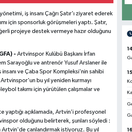
yönetimi, iş insanı Çağrı Şatır'ı ziyaret ederek
ımı için sponsorluk görüşmeleri yaptı. Şatır,
erli projeye destek vermeye hazır olduğunu
1
GFA) -
Artvinspor Kulübü Başkanı İrfan
Ga
lem Sarayoğlu ve antrenör Yusuf Arslaner ile
iş insanı ve Çaba Spor Kompleksi'nin sahibi
1
e, Artvinspor'un bu yıl yeniden kurmayı
Ko
oleybol takımı için yürütülen çalışmalar ve
Ka
Ge
tte yaptığı açıklamada, Artvin'i profesyonel
Ga
vinspor olduğunu belirterek, şunları söyledi :
 Artvin'de canlandırmak istiyoruz. Bu yıl
1