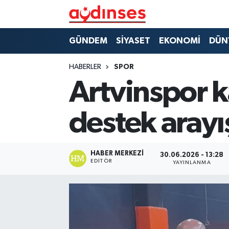
GÜNDEM
Nöbetçi Eczaneler
GÜNDEM
SİYASET
EKONOMİ
DÜN
SİYASET
Hava Durumu
HABERLER
SPOR
Artvinspor k
EKONOMİ
Aydin Namaz Vakitleri
destek arayı
DÜNYA
Trafik Durumu
SPOR
Süper Lig Puan Durumu ve Fikstür
HABER MERKEZI
30.06.2026 - 13:28
EDITÖR
YAYINLANMA
MAGAZİN
Tüm Manşetler
YAŞAM
Son Dakika Haberleri
Haber Arşivi