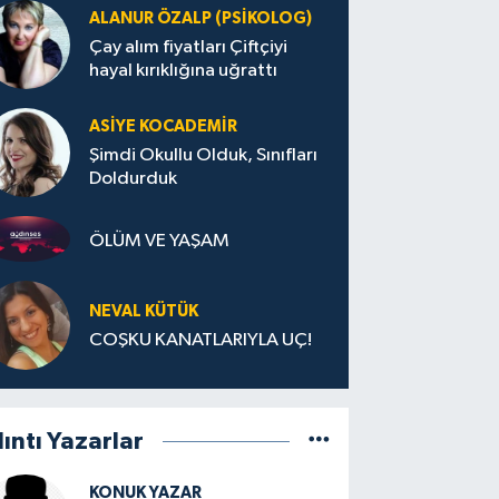
ALANUR ÖZALP (PSIKOLOG)
Çay alım fiyatları Çiftçiyi
hayal kırıklığına uğrattı
ASIYE KOCADEMİR
Şimdi Okullu Olduk, Sınıfları
Doldurduk
ÖLÜM VE YAŞAM
NEVAL KÜTÜK
COŞKU KANATLARIYLA UÇ!
lıntı Yazarlar
KONUK YAZAR