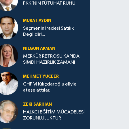
PKK’NIN FÜTUHAT RUHU!
MURAT AYDIN
Seçmenin İradesi Satılık
Değildir!...
NILGÜN AKMAN
MERKÜR RETROSU KAPIDA:
ŞİMDİ HAZIRLIK ZAMANI
MEHMET YÜCEER
CHP’yi Kılıçdaroğlu eliyle
ateşe attılar.
ZEKI SARIHAN
HALKÇI EĞİTİM MÜCADELESİ
ZORUNLULUKTUR