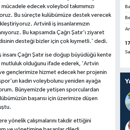
de mücadele edecek voleybol takımımızı
Ba
üyoruz. Bu süreçte kulübümüze destek verecek
Be
eştiriyoruz. Artvinli iş insanlarımızın
Am
nıyoruz. Bu kapsamda Çağrı Şatır'ı ziyaret
sinin desteği bizler için çok kıymetli.' dedi.
1
Sa
iş insanı Çağrı Şatır ise doğup büyüdüğü kente
r mutluluk olduğunu ifade ederek, 'Artvin
 gençlerimize hizmet edecek her projenin
Y
nspor'un kadın voleybolunu yeniden ayağa
uyorum. Bünyemizde yetişen sporculardan
ulübümüzün başarısı için üzerimize düşen
uştu.
e yönelik çalışmalarını takdir ettiğini
rım ve yönetimine başarılar diledi.