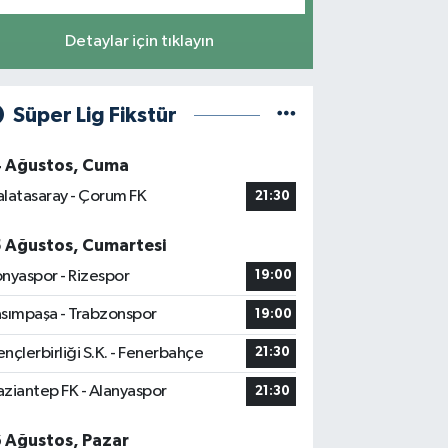
Detaylar için tıklayın
Süper Lig Fikstür
4 Ağustos, Cuma
latasaray - Çorum FK
21:30
5 Ağustos, Cumartesi
nyaspor - Rizespor
19:00
sımpaşa - Trabzonspor
19:00
nçlerbirliği S.K. - Fenerbahçe
21:30
ziantep FK - Alanyaspor
21:30
6 Ağustos, Pazar