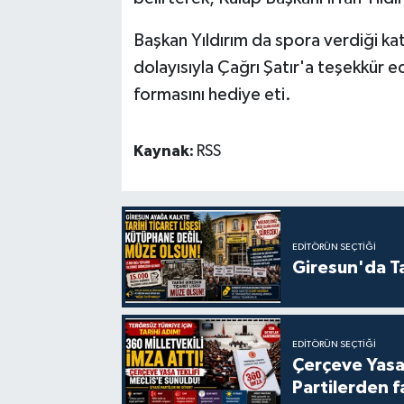
Başkan Yıldırım da spora verdiği ka
dolayısıyla Çağrı Şatır'a teşekkür e
formasını hediye eti.
Kaynak:
RSS
EDITÖRÜN SEÇTIĞI
Giresun'da Ta
EDITÖRÜN SEÇTIĞI
Çerçeve Yasa
Partilerden f