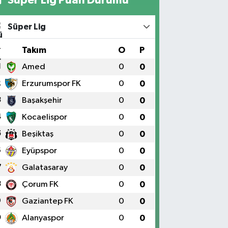
Süper Lig
#
Takım
O
P
1
Amed
0
0
2
Erzurumspor FK
0
0
3
Başakşehir
0
0
4
Kocaelispor
0
0
5
Beşiktaş
0
0
6
Eyüpspor
0
0
7
Galatasaray
0
0
8
Çorum FK
0
0
9
Gaziantep FK
0
0
0
Alanyaspor
0
0