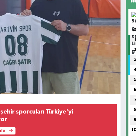
ehir sporcuları Türkiye'yi
yor
1
üle