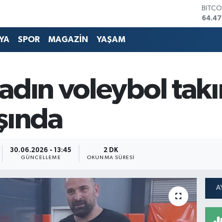
DOLA
47,59
EURO
55,13
YA
SPOR
MAGAZİN
YAŞAM
STERL
64,2
GRAM
6527.
adın voleybol takı
BİST1
13.70
BITCO
şında
64.47
30.06.2026 - 13:45
2 DK
GÜNCELLEME
OKUNMA SÜRESI