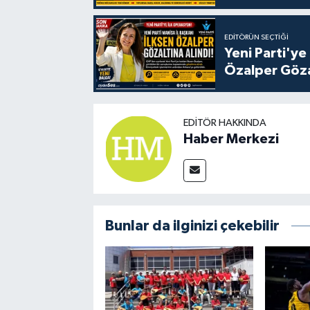
EDITÖRÜN SEÇTIĞI
Yeni Parti'ye
Özalper Göza
EDITÖR HAKKINDA
Haber Merkezi
Bunlar da ilginizi çekebilir