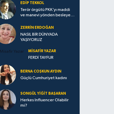
EDIP TEKKOL
Terör örgütü PKK’yı maddi
ve manevi yönden besleyen
Avrupa...
ZERRIN ERDOĞAN
NASIL BİR DÜNYADA
YAŞIYORUZ
MISAFIR YAZAR
FERDİ TAYFUR
BERNA COŞKUN AYDIN
Güçlü Cumhuriyet kadını
SONGÜL YIĞIT BAŞARAN
Herkes Influencer Olabilir
mi?