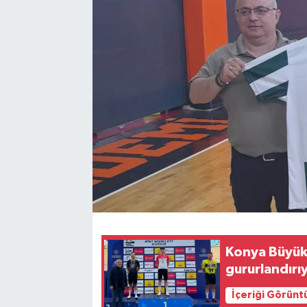
Konya Büyükş
gururlandırı
İçeriği Görünt