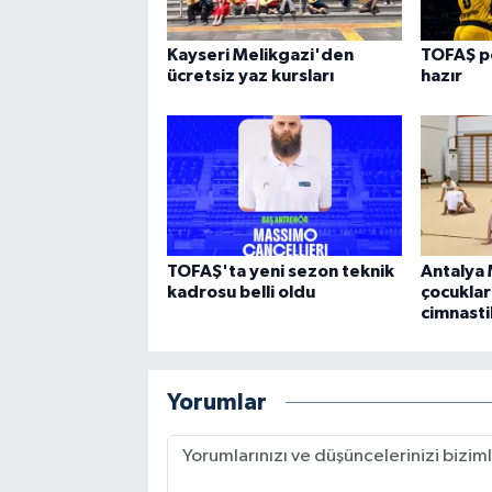
Kayseri Melikgazi'den
TOFAŞ p
ücretsiz yaz kursları
hazır
TOFAŞ'ta yeni sezon teknik
Antalya
kadrosu belli oldu
çocuklar
cimnasti
Yorumlar