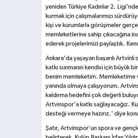
yeniden Türkiye Kadınlar 2. Ligi'n
kurmak için çalışmalarımızı sürdür
kişi ve kurumlarla görüşmeler gerçekl
memleketlerine sahip çıkacağına ina
ederek projelerimizi paylaştık. Kendi
Ankara'da yaşayan başarılı Artvinli 
katkı sunmanın kendisi için büyük bi
benim memleketim. Memleketime ve
yanında olmaya çalışıyorum. Artvi
kaldırma hedefini çok değerli bul
Artvinspor'a katkı sağlayacağız. K
desteği vermeye hazırız.' diye kon
Şatır, Artvinspor'un spora ve gençler
belirterek, Kulüp Başkanı İrfan Yıldı