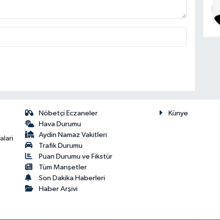
Nöbetçi Eczaneler
Künye
Hava Durumu
Aydin Namaz Vakitleri
lari
Trafik Durumu
Puan Durumu ve Fikstür
Tüm Manşetler
Son Dakika Haberleri
Haber Arşivi