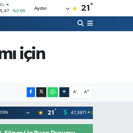
°
R
21
Aydın
71
%0.05
36
%0.18
İN
534
%0.22
 ALTIN
85
%0.54
mı için
00
3
%0
IN
5,47
%0.66
-
+
A
A
°
21
47,5971
55,1336
0.05
%
Süper Lig Puan Durumu