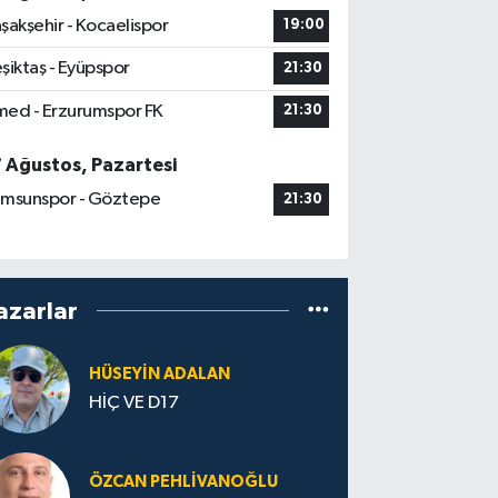
şakşehir - Kocaelispor
19:00
şiktaş - Eyüpspor
21:30
ed - Erzurumspor FK
21:30
7 Ağustos, Pazartesi
msunspor - Göztepe
21:30
azarlar
HÜSEYIN ADALAN
HİÇ VE D17
ÖZCAN PEHLIVANOĞLU