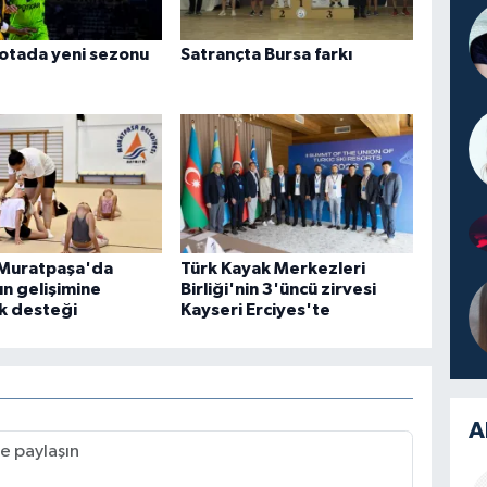
otada yeni sezonu
Satrançta Bursa farkı
 Muratpaşa'da
Türk Kayak Merkezleri
ın gelişimine
Birliği'nin 3'üncü zirvesi
k desteği
Kayseri Erciyes'te
A