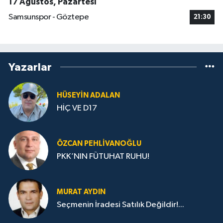
17 Ağustos, Pazartesi
Samsunspor - Göztepe
21:30
Yazarlar
HÜSEYIN ADALAN
HİÇ VE D17
ÖZCAN PEHLIVANOĞLU
PKK’NIN FÜTUHAT RUHU!
MURAT AYDIN
Seçmenin İradesi Satılık Değildir!...