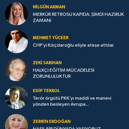
NILGÜN AKMAN
MERKÜR RETROSU KAPIDA: ŞİMDİ HAZIRLIK
ZAMANI
MEHMET YÜCEER
CHP’yi Kılıçdaroğlu eliyle ateşe attılar.
ZEKI SARIHAN
HALKÇI EĞİTİM MÜCADELESİ
ZORUNLULUKTUR
EDIP TEKKOL
Terör örgütü PKK’yı maddi ve manevi
yönden besleyen Avrupa...
ZERRIN ERDOĞAN