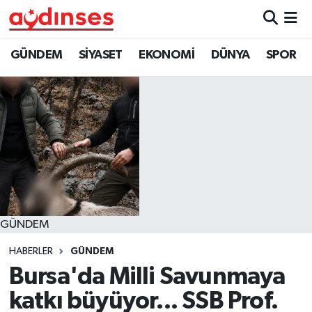
GÜNDEM
Nöbetçi Eczaneler
GÜNDEM
SİYASET
EKONOMİ
DÜNYA
SPOR
SİYASET
Hava Durumu
EKONOMİ
Aydin Namaz Vakitleri
DÜNYA
Trafik Durumu
SPOR
Süper Lig Puan Durumu ve Fikstür
GÜNDEM
MAGAZİN
Tüm Manşetler
HABERLER
GÜNDEM
YAŞAM
Son Dakika Haberleri
Bursa'da Milli Savunmaya
katkı büyüyor... SSB Prof.
Haber Arşivi