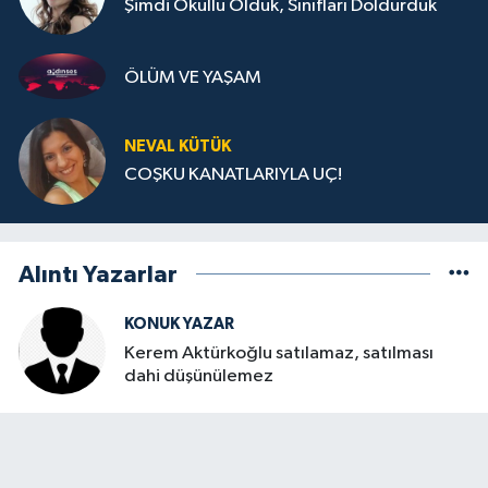
Şimdi Okullu Olduk, Sınıfları Doldurduk
ÖLÜM VE YAŞAM
NEVAL KÜTÜK
COŞKU KANATLARIYLA UÇ!
Alıntı Yazarlar
KONUK YAZAR
Kerem Aktürkoğlu satılamaz, satılması
dahi düşünülemez