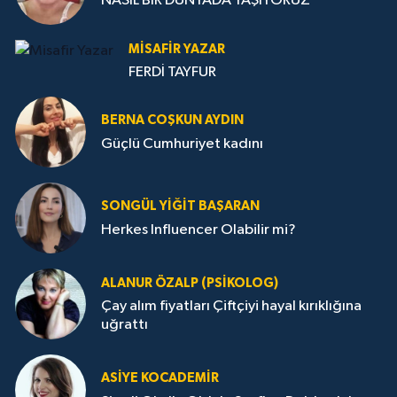
NASIL BİR DÜNYADA YAŞIYORUZ
MISAFIR YAZAR
FERDİ TAYFUR
BERNA COŞKUN AYDIN
Güçlü Cumhuriyet kadını
SONGÜL YIĞIT BAŞARAN
Herkes Influencer Olabilir mi?
ALANUR ÖZALP (PSIKOLOG)
Çay alım fiyatları Çiftçiyi hayal kırıklığına
uğrattı
ASIYE KOCADEMİR