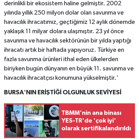
derinlikli bir ekosistem haline gelmiştir. 2002
yılında yıllık 250 milyon dolar olan savunma ve
havacılık ihracatımız, geçtiğimiz 12 aylık dönemde
yaklaşık 11 milyar dolara ulaşmıştır. 23 yıl önce
savunma ve havacılık sektörünün bir yılda yaptığı
ihracatı artık bir haftada yapıyoruz. Türkiye en
fazla savunma ürünleri ithal eden ülkelerden
biriyken bugün dünyanın en büyük 11. savunma ve
havacılık ihracatçısı konumuna yükselmiştir.'
BURSA'NIN ERİŞTİĞİ OLGUNLUK SEVİYESİ
TBMM'nin ana binası
YES-TR'de 'çok iyi'
olarak sertifikalandırıldı