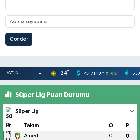
Gönder
°
24
47,7143
55,
0.16
%
Süper Lig Puan Durumu
Süper Lig
#
Takım
O
P
1
Amed
0
0