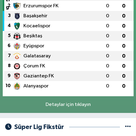
2
Erzurumspor FK
0
0
3
Başakşehir
0
0
4
Kocaelispor
0
0
5
Beşiktaş
0
0
6
Eyüpspor
0
0
7
Galatasaray
0
0
8
Çorum FK
0
0
9
Gaziantep FK
0
0
10
Alanyaspor
0
0
Detaylar için tıklayın
Süper Lig Fikstür