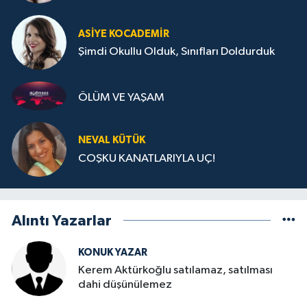
ASIYE KOCADEMİR
Şimdi Okullu Olduk, Sınıfları Doldurduk
ÖLÜM VE YAŞAM
NEVAL KÜTÜK
COŞKU KANATLARIYLA UÇ!
Alıntı Yazarlar
KONUK YAZAR
Kerem Aktürkoğlu satılamaz, satılması
dahi düşünülemez