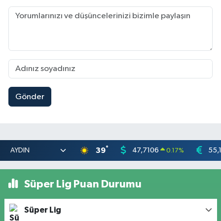
Gönder
°
39
47,7106
55,
0.17
%
Süper Lig Puan Durumu
Süper Lig