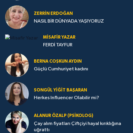
ZERRIN ERDOĞAN
NASIL BİR DÜNYADA YAŞIYORUZ
MISAFIR YAZAR
FERDİ TAYFUR
BERNA COŞKUN AYDIN
Güçlü Cumhuriyet kadını
SONGÜL YIĞIT BAŞARAN
Herkes Influencer Olabilir mi?
ALANUR ÖZALP (PSIKOLOG)
Çay alım fiyatları Çiftçiyi hayal kırıklığına
uğrattı