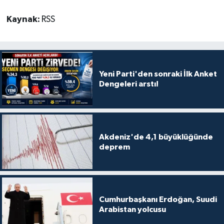
Kaynak:
RSS
Yeni Parti'den sonraki İlk Anket
Dengeleri arstı!
Akdeniz'de 4,1 büyüklüğünde
deprem
Cumhurbaşkanı Erdoğan, Suudi
Arabistan yolcusu