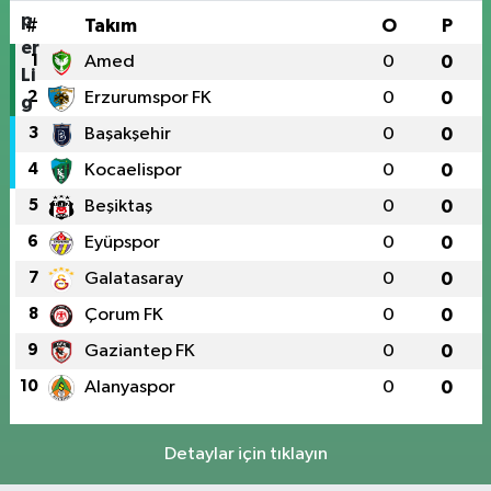
#
Takım
O
P
1
Amed
0
0
2
Erzurumspor FK
0
0
3
Başakşehir
0
0
4
Kocaelispor
0
0
5
Beşiktaş
0
0
6
Eyüpspor
0
0
7
Galatasaray
0
0
8
Çorum FK
0
0
9
Gaziantep FK
0
0
10
Alanyaspor
0
0
Detaylar için tıklayın