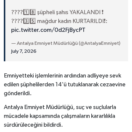
????1️⃣8️⃣ şüpheli şahıs YAKALANDI ❗️
????3️⃣5️⃣ mağdur kadın KURTARILDI❗️:
pic.twitter.com/0d2FjBycPT
— Antalya Emniyet Müdürlüğü (@AntalyaEmniyet)
July 7, 2026
Emniyetteki işlemlerinin ardından adliyeye sevk
edilen şüphelilerden 14'ü tutuklanarak cezaevine
gönderildi.
Antalya Emniyet Müdürlüğü, suç ve suçlularla
mücadele kapsamında çalışmaların kararlılıkla
sürdürüleceğini bildirdi.