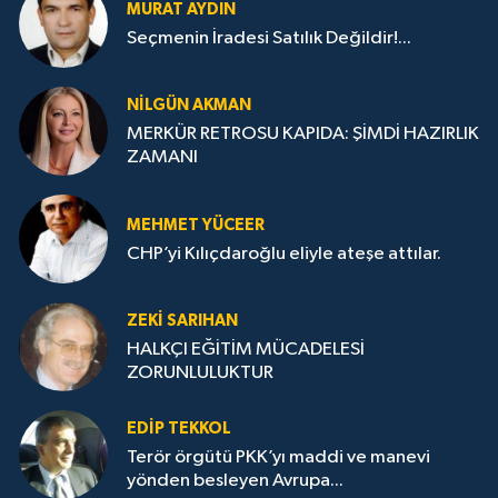
MURAT AYDIN
Seçmenin İradesi Satılık Değildir!...
NILGÜN AKMAN
MERKÜR RETROSU KAPIDA: ŞİMDİ HAZIRLIK
ZAMANI
MEHMET YÜCEER
CHP’yi Kılıçdaroğlu eliyle ateşe attılar.
ZEKI SARIHAN
HALKÇI EĞİTİM MÜCADELESİ
ZORUNLULUKTUR
EDIP TEKKOL
Terör örgütü PKK’yı maddi ve manevi
yönden besleyen Avrupa...