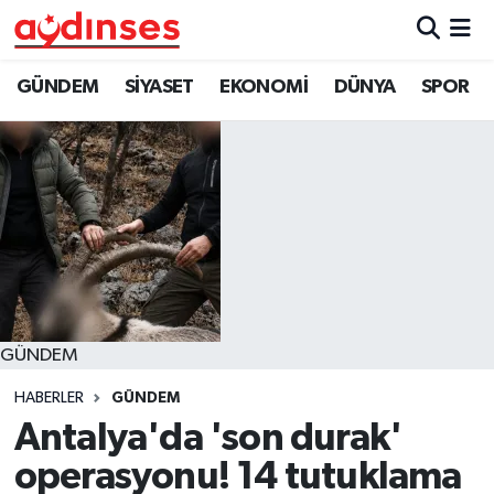
GÜNDEM
Nöbetçi Eczaneler
GÜNDEM
SİYASET
EKONOMİ
DÜNYA
SPOR
SİYASET
Hava Durumu
EKONOMİ
Aydin Namaz Vakitleri
DÜNYA
Trafik Durumu
SPOR
Süper Lig Puan Durumu ve Fikstür
GÜNDEM
MAGAZİN
Tüm Manşetler
HABERLER
GÜNDEM
YAŞAM
Son Dakika Haberleri
Antalya'da 'son durak'
operasyonu! 14 tutuklama
Haber Arşivi