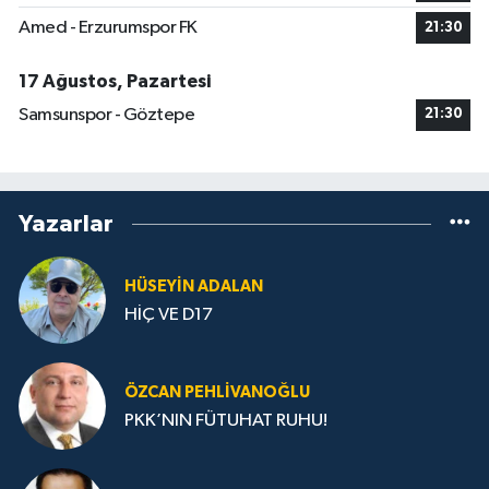
Amed - Erzurumspor FK
21:30
17 Ağustos, Pazartesi
Samsunspor - Göztepe
21:30
Yazarlar
HÜSEYIN ADALAN
HİÇ VE D17
ÖZCAN PEHLIVANOĞLU
PKK’NIN FÜTUHAT RUHU!