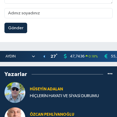
Gönder
°
27
47,7436
55,
0.18
%
Yazarlar
HÜSEYIN ADALAN
HİÇLERİN HAYATI VE SİYASİ DURUMU
ÖZCAN PEHLIVANOĞLU