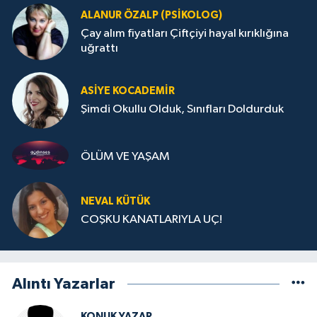
ALANUR ÖZALP (PSIKOLOG)
Çay alım fiyatları Çiftçiyi hayal kırıklığına
uğrattı
ASIYE KOCADEMİR
Şimdi Okullu Olduk, Sınıfları Doldurduk
ÖLÜM VE YAŞAM
NEVAL KÜTÜK
COŞKU KANATLARIYLA UÇ!
Alıntı Yazarlar
KONUK YAZAR