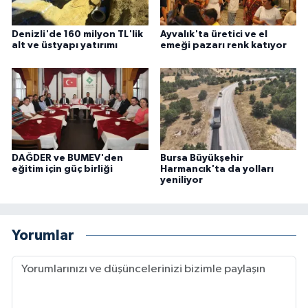
Denizli'de 160 milyon TL'lik
Ayvalık'ta üretici ve el
alt ve üstyapı yatırımı
emeği pazarı renk katıyor
DAĞDER ve BUMEV'den
Bursa Büyükşehir
eğitim için güç birliği
Harmancık'ta da yolları
yeniliyor
Yorumlar