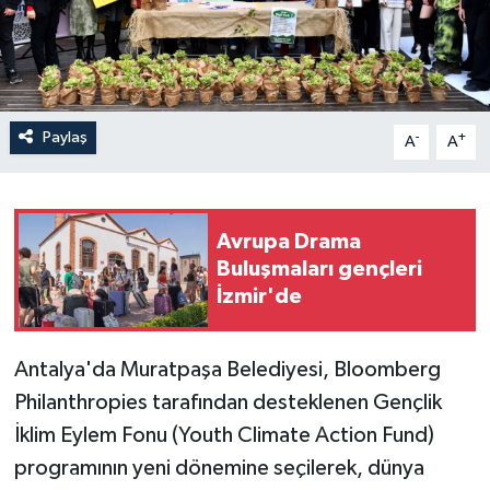
Paylaş
-
+
A
A
Avrupa Drama
Buluşmaları gençleri
İzmir'de
Antalya'da Muratpaşa Belediyesi, Bloomberg
Philanthropies tarafından desteklenen Gençlik
İklim Eylem Fonu (Youth Climate Action Fund)
programının yeni dönemine seçilerek, dünya