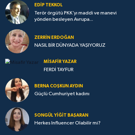
EDIP TEKKOL
Terör örgütü PKK’yı maddi ve manevi
yönden besleyen Avrupa...
ZERRIN ERDOĞAN
NASIL BİR DÜNYADA YAŞIYORUZ
MISAFIR YAZAR
FERDİ TAYFUR
BERNA COŞKUN AYDIN
Güçlü Cumhuriyet kadını
SONGÜL YIĞIT BAŞARAN
Herkes Influencer Olabilir mi?