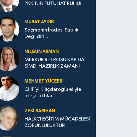
PKK’NIN FÜTUHAT RUHU!
MURAT AYDIN
Seçmenin İradesi Satılık
Değildir!...
NILGÜN AKMAN
MERKÜR RETROSU KAPIDA:
ŞİMDİ HAZIRLIK ZAMANI
MEHMET YÜCEER
CHP’yi Kılıçdaroğlu eliyle
ateşe attılar.
ZEKI SARIHAN
HALKÇI EĞİTİM MÜCADELESİ
ZORUNLULUKTUR