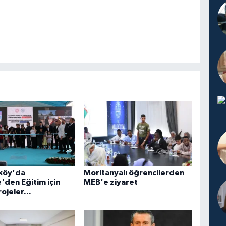
köy'da
Moritanyalı öğrencilerden
'den Eğitim için
MEB'e ziyaret
ojeler...