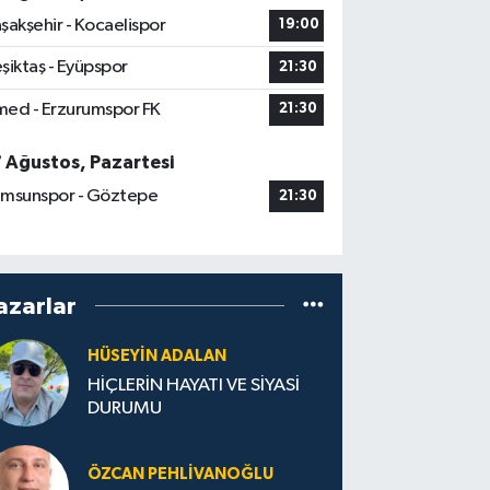
şakşehir - Kocaelispor
19:00
şiktaş - Eyüpspor
21:30
ed - Erzurumspor FK
21:30
7 Ağustos, Pazartesi
msunspor - Göztepe
21:30
azarlar
HÜSEYIN ADALAN
HİÇLERİN HAYATI VE SİYASİ
DURUMU
ÖZCAN PEHLIVANOĞLU