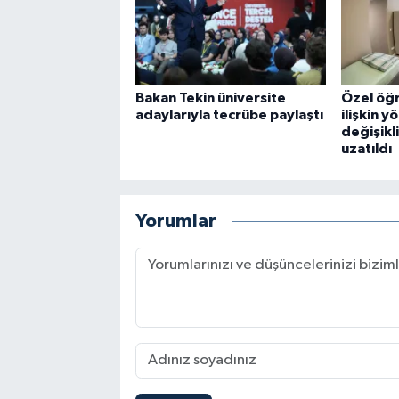
Bakan Tekin üniversite
Özel öğr
adaylarıyla tecrübe paylaştı
ilişkin 
değişikli
uzatıldı
Yorumlar