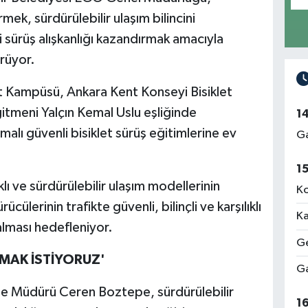
mek, sürdürülebilir ulaşım bilincini
 sürüş alışkanlığı kazandırmak amacıyla
ürüyor.
let Kampüsü, Ankara Kent Konseyi Bisiklet
itmeni Yalçın Kemal Uslu eşliğinde
1
malı güvenli bisiklet sürüş eğitimlerine ev
Ga
1
lı ve sürdürülebilir ulaşım modellerinin
Ko
lerinin trafikte güvenli, bilinçli ve karşılıklı
Ka
 alması hedefleniyor.
Ge
RMAK İSTİYORUZ'
Ga
e Müdürü Ceren Boztepe, sürdürülebilir
1