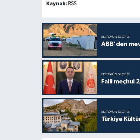
Kaynak:
RSS
EDITÖRÜN SEÇTIĞI
ABB'den mevsi
EDITÖRÜN SEÇTIĞI
Faili meçhul 
EDITÖRÜN SEÇTIĞI
Türkiye Kültü