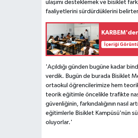
ulaşımı desteklemek ve bisiklet fark
faaliyetlerini sürdürdüklerini belirte
KARBEM'den 
İçeriği Görünt
'Açıldığı günden bugüne kadar binde
verdik. Bugün de burada Bisiklet Mec
ortaokul öğrencilerimize hem teori
teorik eğitimle öncelikle trafikte na
güvenliğinin, farkındalığının nasıl a
eğitimlerle Bisiklet Kampüsü'nün sür
oluyorlar.'