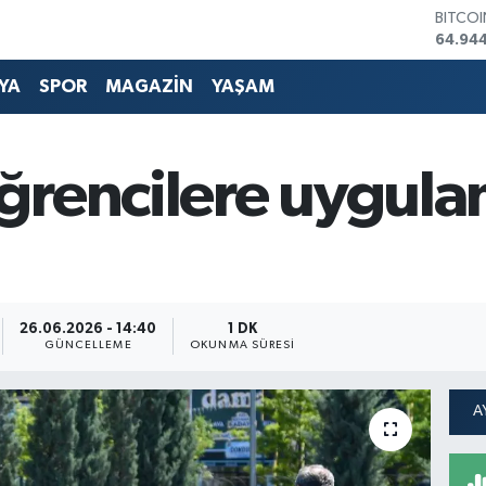
DOLA
47,74
EURO
55,25
YA
SPOR
MAGAZİN
YAŞAM
STERLİ
64,481
GRAM 
6660.
rencilere uygulam
BİST1
13.779
BITCO
64.94
26.06.2026 - 14:40
1 DK
GÜNCELLEME
OKUNMA SÜRESI