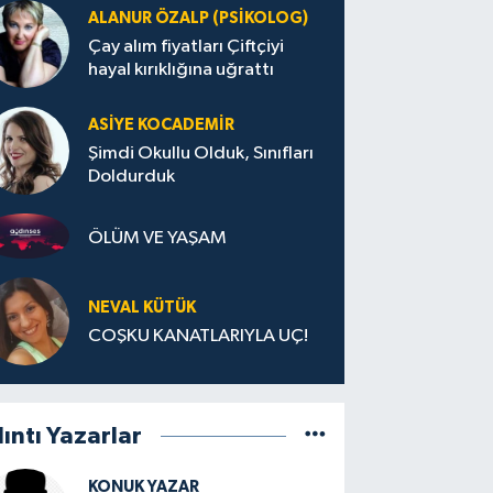
ALANUR ÖZALP (PSIKOLOG)
Çay alım fiyatları Çiftçiyi
hayal kırıklığına uğrattı
ASIYE KOCADEMİR
Şimdi Okullu Olduk, Sınıfları
Doldurduk
ÖLÜM VE YAŞAM
NEVAL KÜTÜK
COŞKU KANATLARIYLA UÇ!
lıntı Yazarlar
KONUK YAZAR