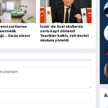
enci yurtlarına
İzmir'de özel okullarda
yönetmelik
zorlu kayıt dönemi!
ği... Geçiş süresi
Teşvikler kalktı, veli devlet
okuluna yöneldi
A