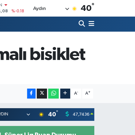
°
R
40
Aydın
36
%0.18
10
%0.32
N
1
%0.38
ALTIN
55
%0.03
alı bisiklet
00
%-14
IN
4,08
%-0.18
-
+
A
A
°
40
47,7436
55,251
0.18
%
Süper Lig Puan Durumu