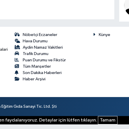
Nöbetçi Eczaneler
Künye
Hava Durumu
Aydin Namaz Vakitleri
lari
Trafik Durumu
Puan Durumu ve Fikstür
Tüm Manşetler
Son Dakika Haberleri
Haber Arşivi
ğitim Gıda Sanayi Tic. Ltd. Şti
n faydalanıyoruz. Detaylar için lütfen tıklayın.
Tamam