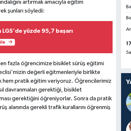
ındalığını artırmak amacıyla eğitim
Ba
rek şunları söyledi:
Be
Am
LGS'de yüzde 95,7 başarı
üle
1
Sa
n fazla öğrencimize bisiklet sürüş eğitimi
lisi'mizin değerli eğitmenleriyle birlikte
k hem pratik eğitim veriyoruz. Öğrencilerimiz
Y
sıl davranmaları gerektiği, bisiklet
rtması gerektiğini öğreniyorlar. Sonra da pratik
üş alanında gerekli trafik kurallarını öğrenmiş