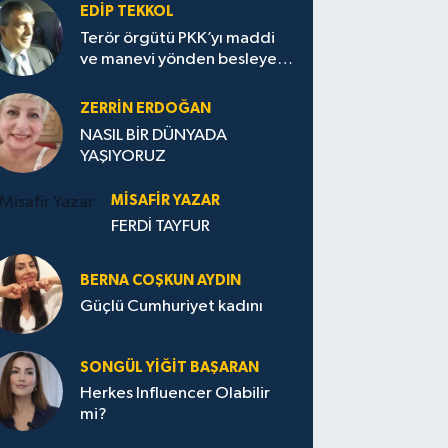
EDIP TEKKOL
Terör örgütü PKK’yı maddi
ve manevi yönden besleyen
Avrupa...
ZERRIN ERDOĞAN
NASIL BİR DÜNYADA
YAŞIYORUZ
MISAFIR YAZAR
FERDİ TAYFUR
BERNA COŞKUN AYDIN
Güçlü Cumhuriyet kadını
SONGÜL YIĞIT BAŞARAN
Herkes Influencer Olabilir
mi?