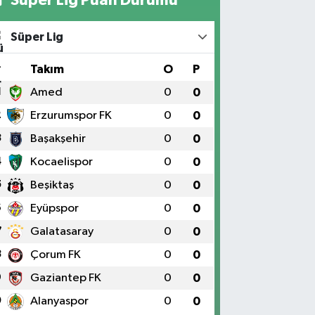
Süper Lig
#
Takım
O
P
1
Amed
0
0
2
Erzurumspor FK
0
0
3
Başakşehir
0
0
4
Kocaelispor
0
0
5
Beşiktaş
0
0
6
Eyüpspor
0
0
7
Galatasaray
0
0
8
Çorum FK
0
0
9
Gaziantep FK
0
0
0
Alanyaspor
0
0