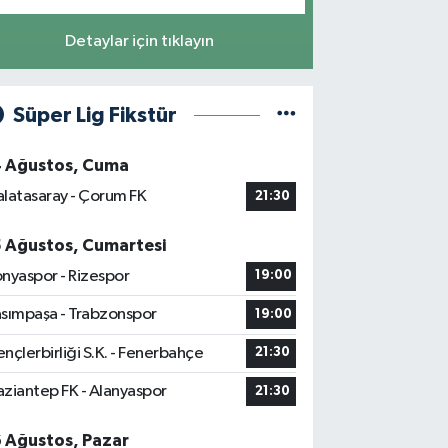
Detaylar için tıklayın
Süper Lig Fikstür
4 Ağustos, Cuma
latasaray - Çorum FK
21:30
5 Ağustos, Cumartesi
nyaspor - Rizespor
19:00
sımpaşa - Trabzonspor
19:00
nçlerbirliği S.K. - Fenerbahçe
21:30
ziantep FK - Alanyaspor
21:30
6 Ağustos, Pazar