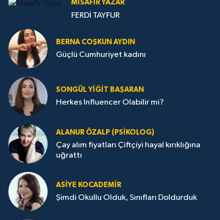
MISAFIR YAZAR
FERDİ TAYFUR
BERNA COŞKUN AYDIN
Güçlü Cumhuriyet kadını
SONGÜL YIĞIT BAŞARAN
Herkes Influencer Olabilir mi?
ALANUR ÖZALP (PSIKOLOG)
Çay alım fiyatları Çiftçiyi hayal kırıklığına
uğrattı
ASIYE KOCADEMİR
Şimdi Okullu Olduk, Sınıfları Doldurduk