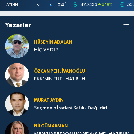
°
24
47,7436
55
0.18
%
Yazarlar
HÜSEYIN ADALAN
HİÇ VE D17
ÖZCAN PEHLIVANOĞLU
PKK’NIN FÜTUHAT RUHU!
MURAT AYDIN
Seçmenin İradesi Satılık Değildir!...
NILGÜN AKMAN