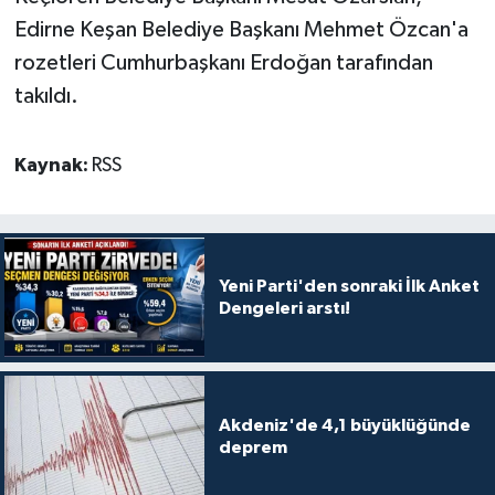
Edirne Keşan Belediye Başkanı Mehmet Özcan'a
rozetleri Cumhurbaşkanı Erdoğan tarafından
takıldı.
Kaynak:
RSS
Yeni Parti'den sonraki İlk Anket
Dengeleri arstı!
Akdeniz'de 4,1 büyüklüğünde
deprem