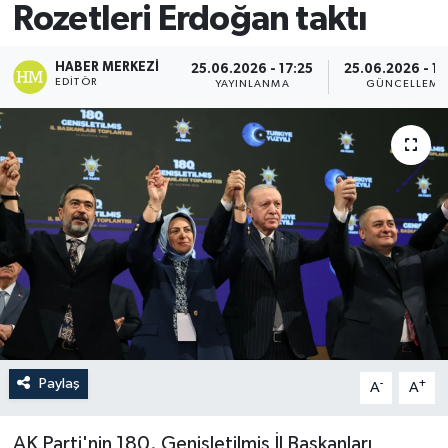
Rozetleri Erdoğan taktı
HABER MERKEZI
25.06.2026 - 17:25
25.06.2026 - 17
EDITÖR
YAYINLANMA
GÜNCELLEME
Paylaş
-
+
A
A
AK Parti'nin 180. Genişletilmiş İl Başkanları