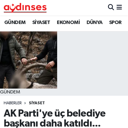
GÜNDEM
Nöbetçi Eczaneler
GÜNDEM
SİYASET
EKONOMİ
DÜNYA
SPOR
SİYASET
Hava Durumu
EKONOMİ
Aydin Namaz Vakitleri
DÜNYA
Trafik Durumu
SPOR
Süper Lig Puan Durumu ve Fikstür
GÜNDEM
MAGAZİN
Tüm Manşetler
HABERLER
SİYASET
YAŞAM
Son Dakika Haberleri
AK Parti'ye üç belediye
başkanı daha katıldı...
Haber Arşivi