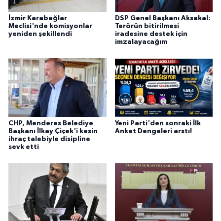
İzmir Karabağlar
DSP Genel Başkanı Aksakal:
Meclisi'nde komisyonlar
Terörün bitirilmesi
yeniden şekillendi
iradesine destek için
imzalayacağım
CHP, Menderes Belediye
Yeni Parti'den sonraki İlk
Başkanı İlkay Çiçek'i kesin
Anket Dengeleri arstı!
ihraç talebiyle disipline
sevk etti