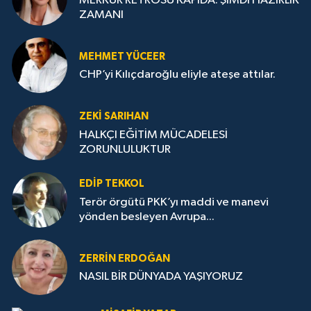
MERKÜR RETROSU KAPIDA: ŞİMDİ HAZIRLIK
ZAMANI
MEHMET YÜCEER
CHP’yi Kılıçdaroğlu eliyle ateşe attılar.
ZEKI SARIHAN
HALKÇI EĞİTİM MÜCADELESİ
ZORUNLULUKTUR
EDIP TEKKOL
Terör örgütü PKK’yı maddi ve manevi
yönden besleyen Avrupa...
ZERRIN ERDOĞAN
NASIL BİR DÜNYADA YAŞIYORUZ