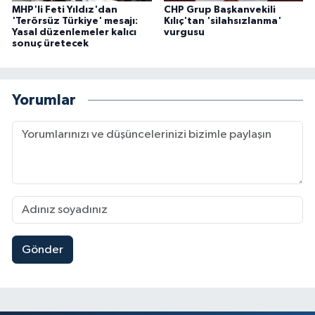
MHP'li Feti Yıldız'dan
CHP Grup Başkanvekili
'Terörsüz Türkiye' mesajı:
Kılıç'tan 'silahsızlanma'
Yasal düzenlemeler kalıcı
vurgusu
sonuç üretecek
Yorumlar
Gönder