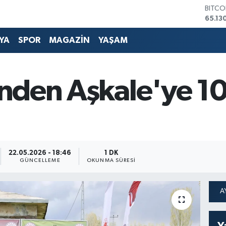
65.13
DOLA
47,71
EURO
YA
SPOR
MAGAZİN
YAŞAM
55,16
STERL
64,4
GRAM 
i'nden Aşkale'ye 10
6648.
BİST1
13.77
22.05.2026 - 18:46
1 DK
GÜNCELLEME
OKUNMA SÜRESI
Y