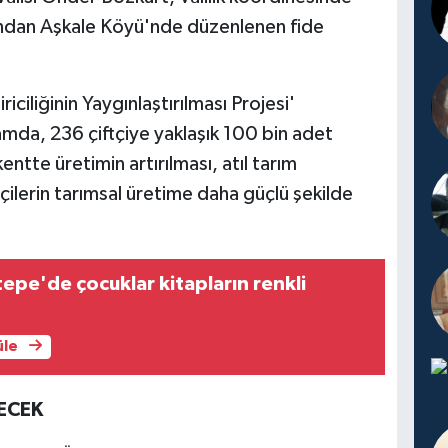
ından Aşkale Köyü'nde düzenlenen fide
iciliğinin Yaygınlaştırılması Projesi'
mda, 236 çiftçiye yaklaşık 100 bin adet
kentte üretimin artırılması, atıl tarım
tçilerin tarımsal üretime daha güçlü şekilde
tepe'de çocuklar kitapların renkli
üle
ECEK