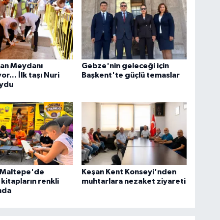
tan Meydanı
Gebze'nin geleceği için
or... İlk taşı Nuri
Başkent'te güçlü temaslar
oydu
l Maltepe'de
Keşan Kent Konseyi'nden
kitapların renkli
muhtarlara nezaket ziyareti
nda