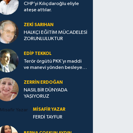
CHP’yi Kılıçdaroğlu eliyle
ateşe attılar.
ZEKI SARIHAN
HALKÇI EĞİTİM MÜCADELESİ
ZORUNLULUKTUR
EDIP TEKKOL
Terör örgütü PKK’yı maddi
ve manevi yönden besleyen
Avrupa...
ZERRIN ERDOĞAN
NASIL BİR DÜNYADA
YAŞIYORUZ
MISAFIR YAZAR
FERDİ TAYFUR