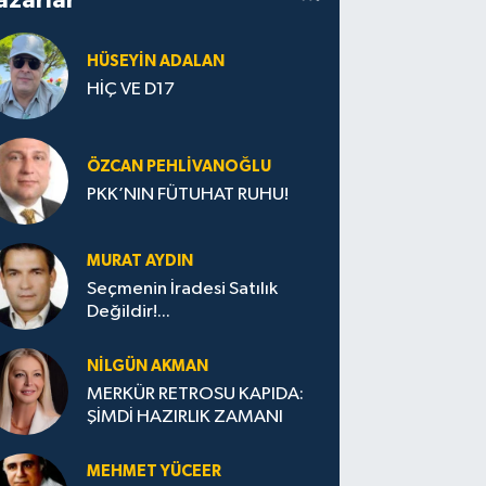
HÜSEYIN ADALAN
HİÇ VE D17
ÖZCAN PEHLIVANOĞLU
PKK’NIN FÜTUHAT RUHU!
MURAT AYDIN
Seçmenin İradesi Satılık
Değildir!...
NILGÜN AKMAN
MERKÜR RETROSU KAPIDA:
ŞİMDİ HAZIRLIK ZAMANI
MEHMET YÜCEER