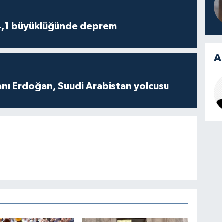
4,1 büyüklüğünde deprem
A
ı Erdoğan, Suudi Arabistan yolcusu