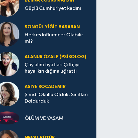
BERNA COŞKUN AYDIN
Güçlü Cumhuriyet kadını
SONGÜL YIĞIT BAŞARAN
Herkes Influencer Olabilir
mi?
ALANUR ÖZALP (PSIKOLOG)
Çay alım fiyatları Çiftçiyi
hayal kırıklığına uğrattı
ASIYE KOCADEMİR
Şimdi Okullu Olduk, Sınıfları
Doldurduk
ÖLÜM VE YAŞAM
NEVAL KÜTÜK