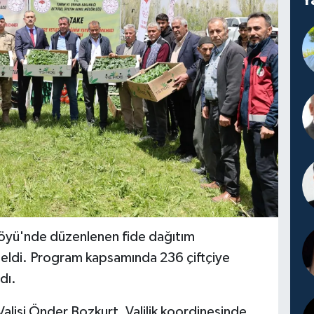
Köyü'nde düzenlenen fide dağıtım
 geldi. Program kapsamında 236 çiftçiye
dı.
Valisi Önder Bozkurt, Valilik koordinesinde