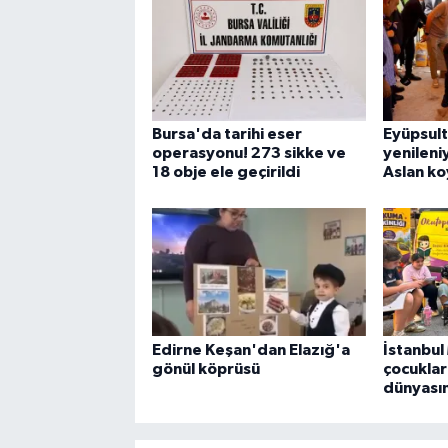
Bursa'da tarihi eser
Eyüpsul
operasyonu! 273 sikke ve
yenileniy
18 obje ele geçirildi
Aslan k
Edirne Keşan'dan Elazığ'a
İstanbu
gönül köprüsü
çocuklar 
dünyası