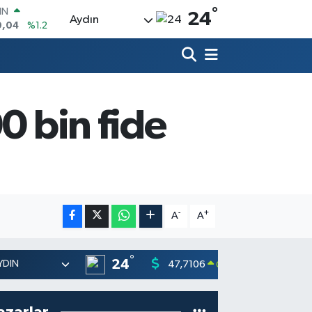
0,04
%1.2
°
24
R
Aydın
06
%0.17
52
%0.27
İN
046
%0.35
ALTIN
0 bin fide
99
%2.59
00
3
%-19
-
+
A
A
°
24
47,7106
55,165
0.17
%
azarlar