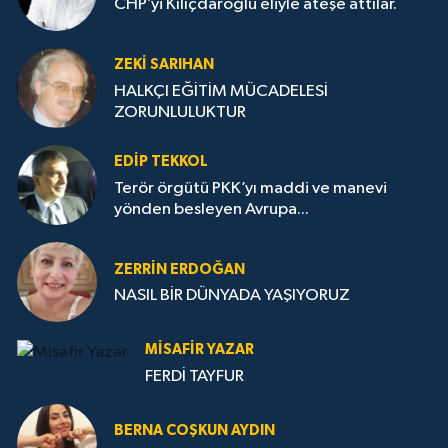
CHP’yi Kılıçdaroğlu eliyle ateşe attılar.
ZEKI SARIHAN
HALKÇI EĞİTİM MÜCADELESİ
ZORUNLULUKTUR
EDIP TEKKOL
Terör örgütü PKK’yı maddi ve manevi
yönden besleyen Avrupa...
ZERRIN ERDOĞAN
NASIL BİR DÜNYADA YAŞIYORUZ
MISAFIR YAZAR
FERDİ TAYFUR
BERNA COŞKUN AYDIN