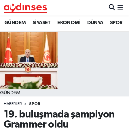
GÜNDEM
Nöbetçi Eczaneler
GÜNDEM
SİYASET
EKONOMİ
DÜNYA
SPOR
SİYASET
Hava Durumu
EKONOMİ
Aydin Namaz Vakitleri
DÜNYA
Trafik Durumu
SPOR
Süper Lig Puan Durumu ve Fikstür
GÜNDEM
MAGAZİN
Tüm Manşetler
HABERLER
SPOR
YAŞAM
Son Dakika Haberleri
19. buluşmada şampiyon
Grammer oldu
Haber Arşivi