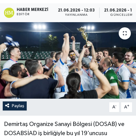
HABER MERKEZI
21.06.2026 - 12:03
21.06.2026 - 12
EDITÖR
YAYINLANMA
GÜNCELLEME
Paylaş
-
+
A
A
Demirtaş Organize Sanayi Bölgesi (DOSAB) ve
DOSABSİAD iş birliğiyle bu yıl 19'uncusu