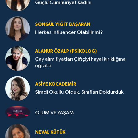
Güçlü Cumhuriyet kadını
SONGÜL YIĞIT BAŞARAN
Herkes Influencer Olabilir mi?
ALANUR ÖZALP (PSIKOLOG)
Çay alım fiyatları Çiftçiyi hayal kırıklığına
uğrattı
ASIYE KOCADEMİR
Şimdi Okullu Olduk, Sınıfları Doldurduk
ÖLÜM VE YAŞAM
NEVAL KÜTÜK