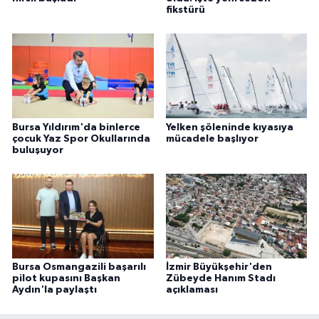
fikstürü
Bursa Yıldırım'da binlerce
Yelken şöleninde kıyasıya
çocuk Yaz Spor Okullarında
mücadele başlıyor
buluşuyor
Bursa Osmangazili başarılı
İzmir Büyükşehir'den
pilot kupasını Başkan
Zübeyde Hanım Stadı
Aydın'la paylaştı
açıklaması