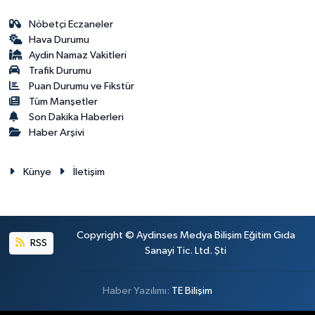
Nöbetçi Eczaneler
Hava Durumu
Aydin Namaz Vakitleri
Trafik Durumu
Puan Durumu ve Fikstür
Tüm Manşetler
Son Dakika Haberleri
Haber Arşivi
Künye
İletişim
Copyright © Aydinses Medya Bilişim Eğitim Gıda
RSS
Sanayi Tic. Ltd. Şti
Haber Yazılımı:
TE Bilişim