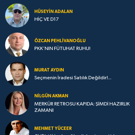
HÜSEYIN ADALAN
HİÇ VE D17
ÖZCAN PEHLIVANOĞLU
PKK’NIN FÜTUHAT RUHU!
MURAT AYDIN
Seçmenin İradesi Satılık Değildir!...
NILGÜN AKMAN
MERKÜR RETROSU KAPIDA: ŞİMDİ HAZIRLIK
ZAMANI
MEHMET YÜCEER