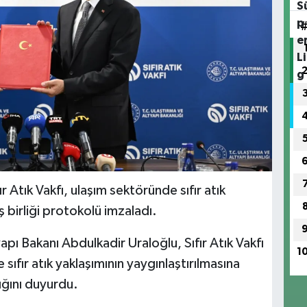
ır Atık Vakfı, ulaşım sektöründe sıfır atık
ş birliği protokolü imzaladı.
apı Bakanı Abdulkadir Uraloğlu, Sıfır Atık Vakfı
1
 sıfır atık yaklaşımının yaygınlaştırılmasına
ığını duyurdu.