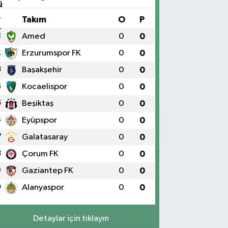
#
Takım
O
P
1
Amed
0
0
2
Erzurumspor FK
0
0
3
Başakşehir
0
0
4
Kocaelispor
0
0
5
Beşiktaş
0
0
6
Eyüpspor
0
0
7
Galatasaray
0
0
8
Çorum FK
0
0
9
Gaziantep FK
0
0
0
Alanyaspor
0
0
Detaylar için tıklayın