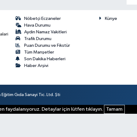
Nöbetçi Eczaneler
Künye
Hava Durumu
Aydin Namaz Vakitleri
lari
Trafik Durumu
Puan Durumu ve Fikstür
Tüm Manşetler
Son Dakika Haberleri
Haber Arşivi
ğitim Gıda Sanayi Tic. Ltd. Şti
n faydalanıyoruz. Detaylar için lütfen tıklayın.
Tamam