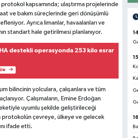
an protokol kapsamında; ulaştırma projelerinde
nşaat ve bakım süreçlerinde geri dönüşümlü
fleniyor. Ayrıca limanlar, havaalanları ve
nın standart hale getirilmesi planlanıyor.
1
Ga
İHA destekli operasyonda 253 kilo esrar
1
Ko
üle
Ka
şım bilincinin yolculara, çalışanlara ve tüm
Ge
maçlanıyor. Çalışmaların, Emine Erdoğan
Ga
eketiyle uyumlu şekilde geliştirileceği
an protokolün çevreye, ülkeye ve gelecek
1
nı ifade etti.
Ba