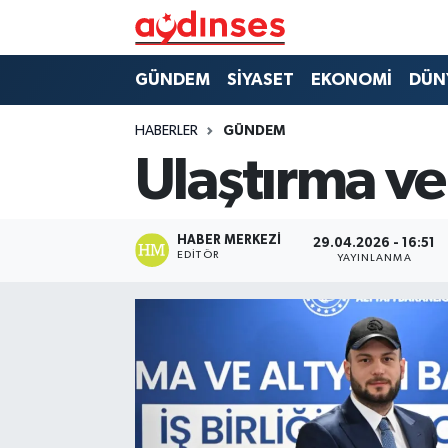
GÜNDEM
Nöbetçi Eczaneler
GÜNDEM
SİYASET
EKONOMİ
DÜN
SİYASET
Hava Durumu
HABERLER
GÜNDEM
Ulaştırma ve 
EKONOMİ
Aydin Namaz Vakitleri
DÜNYA
Trafik Durumu
HABER MERKEZI
29.04.2026 - 16:51
EDITÖR
YAYINLANMA
SPOR
Süper Lig Puan Durumu ve Fikstür
MAGAZİN
Tüm Manşetler
YAŞAM
Son Dakika Haberleri
Haber Arşivi