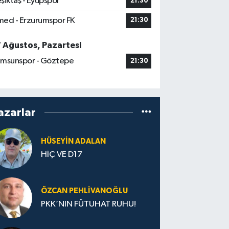
şiktaş - Eyüpspor
21:30
ed - Erzurumspor FK
21:30
7 Ağustos, Pazartesi
msunspor - Göztepe
21:30
azarlar
HÜSEYIN ADALAN
HİÇ VE D17
ÖZCAN PEHLIVANOĞLU
PKK’NIN FÜTUHAT RUHU!