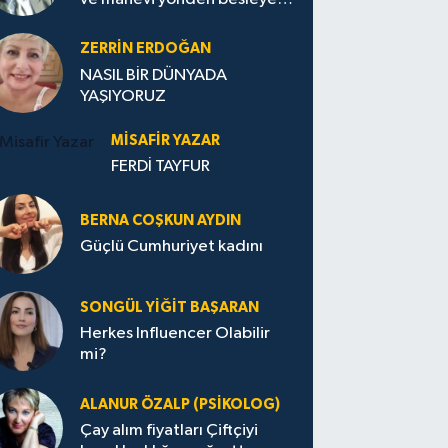
Avrupa...
ZERRIN ERDOĞAN
NASIL BİR DÜNYADA
YAŞIYORUZ
MISAFIR YAZAR
FERDİ TAYFUR
BERNA COŞKUN AYDIN
Güçlü Cumhuriyet kadını
SONGÜL YIĞIT BAŞARAN
Herkes Influencer Olabilir
mi?
ALANUR ÖZALP (PSIKOLOG)
Çay alım fiyatları Çiftçiyi