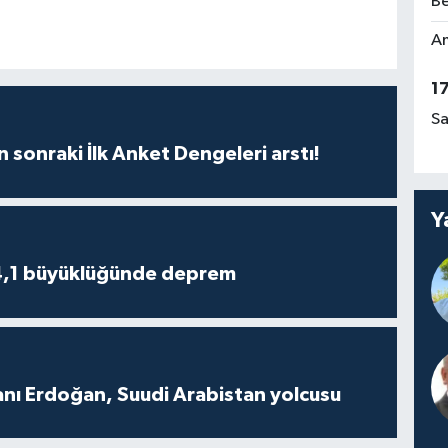
Be
Am
1
Sa
n sonraki İlk Anket Dengeleri arstı!
Y
4,1 büyüklüğünde deprem
ı Erdoğan, Suudi Arabistan yolcusu