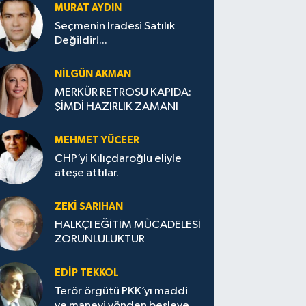
MURAT AYDIN
Seçmenin İradesi Satılık
Değildir!...
NILGÜN AKMAN
MERKÜR RETROSU KAPIDA:
ŞİMDİ HAZIRLIK ZAMANI
MEHMET YÜCEER
CHP’yi Kılıçdaroğlu eliyle
ateşe attılar.
ZEKI SARIHAN
HALKÇI EĞİTİM MÜCADELESİ
ZORUNLULUKTUR
EDIP TEKKOL
Terör örgütü PKK’yı maddi
ve manevi yönden besleyen