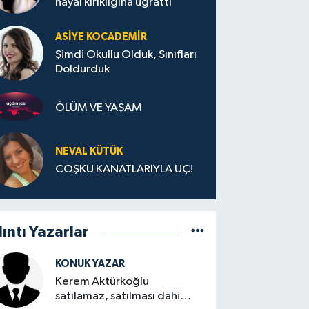
hayal kırıklığına uğrattı
ASIYE KOCADEMİR
Şimdi Okullu Olduk, Sınıfları
Doldurduk
ÖLÜM VE YAŞAM
NEVAL KÜTÜK
COŞKU KANATLARIYLA UÇ!
lıntı Yazarlar
KONUK YAZAR
Kerem Aktürkoğlu
satılamaz, satılması dahi