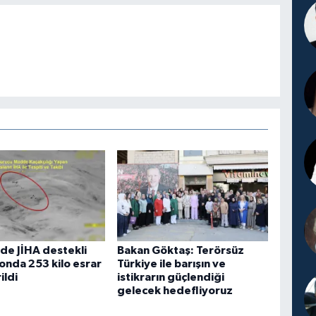
de JİHA destekli
Bakan Göktaş: Terörsüz
nda 253 kilo esrar
Türkiye ile barışın ve
ildi
istikrarın güçlendiği
gelecek hedefliyoruz