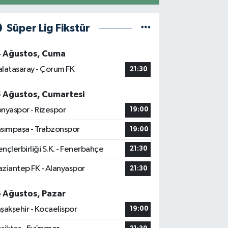
Süper Lig Fikstür
4 Ağustos, Cuma
latasaray - Çorum FK
21:30
5 Ağustos, Cumartesi
nyaspor - Rizespor
19:00
sımpaşa - Trabzonspor
19:00
nçlerbirliği S.K. - Fenerbahçe
21:30
ziantep FK - Alanyaspor
21:30
6 Ağustos, Pazar
şakşehir - Kocaelispor
19:00