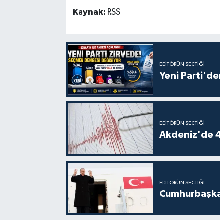
Kaynak:
RSS
EDITÖRÜN SEÇTIĞI
Yeni Parti'de
EDITÖRÜN SEÇTIĞI
Akdeniz'de 
EDITÖRÜN SEÇTIĞI
Cumhurbaşkan