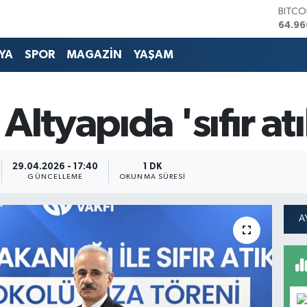
DOLA
47,74
EURO
55,25
YA
SPOR
MAGAZİN
YAŞAM
STERL
64,48
GRAM 
6660
Altyapıda 'sıfır at
BİST1
13.77
BITCO
64.96
29.04.2026 - 17:40
1 DK
GÜNCELLEME
OKUNMA SÜRESI