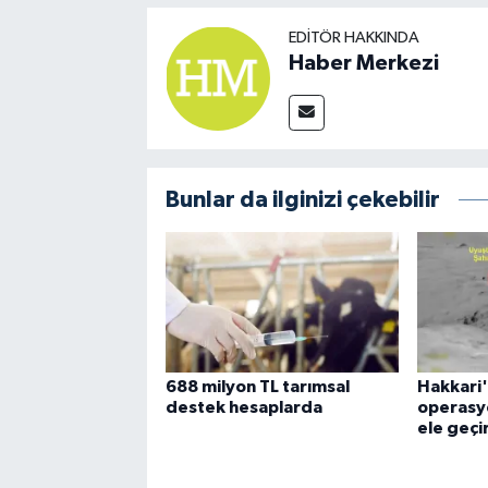
EDITÖR HAKKINDA
Haber Merkezi
Bunlar da ilginizi çekebilir
688 milyon TL tarımsal
Hakkari'
destek hesaplarda
operasyo
ele geçir