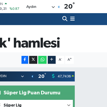
°
R
20
Aydın
36
%0.18
10
%0.32
İN
11
%0.38
ALTIN
.55
%0.03
ık' hamlesi
00
9
%-14
IN
0,21
%0.87
-
+
A
A
°
20
47,7436
55,251
0.18
%
Süper Lig Puan Durumu
Süper Lig