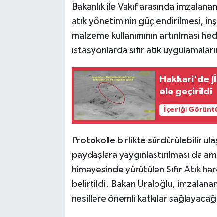
Bakanlık ile Vakıf arasında imzalan
atık yönetiminin güçlendirilmesi, i
malzeme kullanımının artırılması hede
istasyonlarda sıfır atık uygulamaları
Hakkari'de J
ele geçirildi
İçeriği Görünt
Protokolle birlikte sürdürülebilir ula
paydaşlara yaygınlaştırılması da a
himayesinde yürütülen Sıfır Atık har
belirtildi. Bakan Uraloğlu, imzalan
nesillere önemli katkılar sağlayacağı