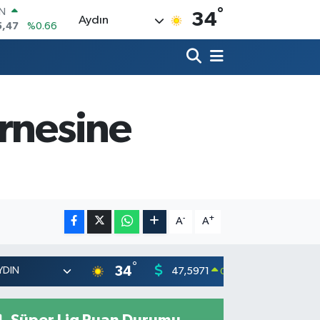
°
IN
34
Aydın
5,47
%0.66
R
71
%0.05
6
%0.18
İN
34
%0.22
urnesine
ALTIN
23
%0.39
00
%0
-
+
A
A
°
34
47,5971
55,133
0.05
%
Süper Lig Puan Durumu