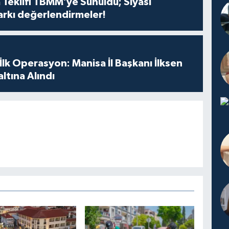
 Teklifi TBMM’ye Sunuldu; Siyasi
arkı değerlendirmeler!
 İlk Operasyon: Manisa İl Başkanı İlksen
ltına Alındı