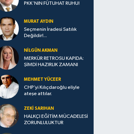
PKK’NIN FÜTUHAT RUHU!
MURAT AYDIN
Seçmenin İradesi Satılık
Değildir!...
NILGÜN AKMAN
MERKÜR RETROSU KAPIDA:
ŞİMDİ HAZIRLIK ZAMANI
MEHMET YÜCEER
CHP’yi Kılıçdaroğlu eliyle
ateşe attılar.
ZEKI SARIHAN
HALKÇI EĞİTİM MÜCADELESİ
ZORUNLULUKTUR