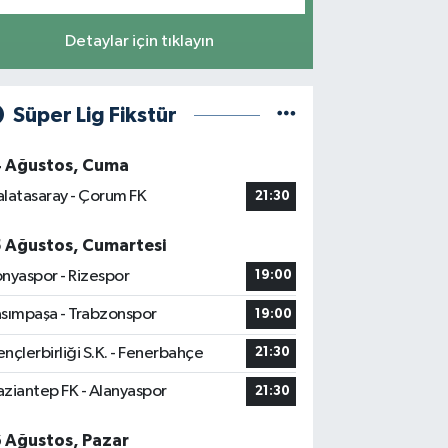
Detaylar için tıklayın
Süper Lig Fikstür
4 Ağustos, Cuma
latasaray - Çorum FK
21:30
5 Ağustos, Cumartesi
nyaspor - Rizespor
19:00
sımpaşa - Trabzonspor
19:00
nçlerbirliği S.K. - Fenerbahçe
21:30
ziantep FK - Alanyaspor
21:30
6 Ağustos, Pazar