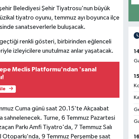
ehir Belediyesi Şehir Tiyatrosu'nun büyük
üzikal tiyatro oyunu, temmuz ayı boyunca ilçe
esinde sanatseverlerle buluşacak.
 geçtiği renkli gösteri, birbirinden eğlenceli
iyle izleyicilere unutulmaz anlar yaşatacak.
1
Ga
tepe Meclis Platformu'ndan 'sanal
1
ı!
Ko
üle
Ka
Temmuz Cuma günü saat 20.15'te Akçaabat
Ge
nda sahnelenecek. Turne, 6 Temmuz Pazartesi
Ga
açan Parkı Amfi Tiyatro'da, 7 Temmuz Salı
ahil Otoparkı'nda, 9 Temmuz Perşembe saat
1