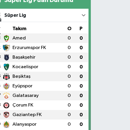
Süper Lig
#
Takım
O
P
1
Amed
0
0
2
Erzurumspor FK
0
0
3
Başakşehir
0
0
4
Kocaelispor
0
0
5
Beşiktaş
0
0
6
Eyüpspor
0
0
7
Galatasaray
0
0
8
Çorum FK
0
0
9
Gaziantep FK
0
0
0
Alanyaspor
0
0