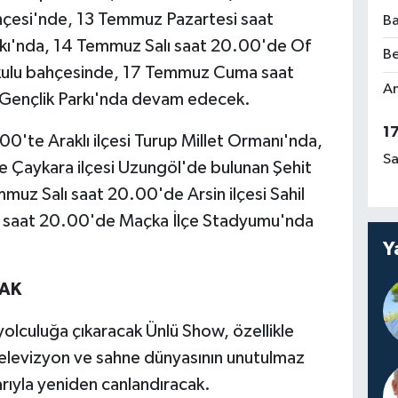
ahçesi'nde, 13 Temmuz Pazartesi saat
Ba
rkı'nda, 14 Temmuz Salı saat 20.00'de Of
Be
kokulu bahçesinde, 17 Temmuz Cuma saat
Am
Gençlik Parkı'nda devam edecek.
1
0'te Araklı ilçesi Turup Millet Ormanı'nda,
Sa
 Çaykara ilçesi Uzungöl'de bulunan Şehit
uz Salı saat 20.00'de Arsin ilçesi Sahil
 saat 20.00'de Maçka İlçe Stadyumu'nda
Y
CAK
r yolculuğa çıkaracak Ünlü Show, özellikle
televizyon ve sahne dünyasının unutulmaz
larıyla yeniden canlandıracak.