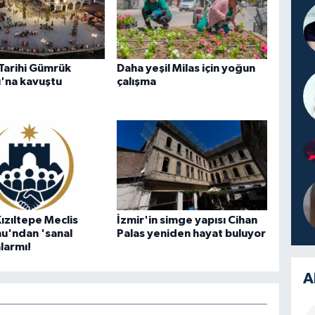
 Tarihi Gümrük
Daha yeşil Milas için yoğun
'na kavuştu
çalışma
ızıltepe Meclis
İzmir'in simge yapısı Cihan
u'ndan 'sanal
Palas yeniden hayat buluyor
larmı!
A