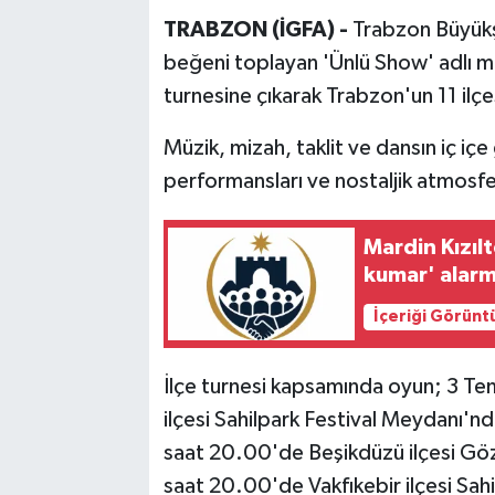
TRABZON (İGFA) -
Trabzon Büyükş
beğeni toplayan 'Ünlü Show' adlı m
turnesine çıkarak Trabzon'un 11 ilç
Müzik, mizah, taklit ve dansın iç içe
performansları ve nostaljik atmosfer
Mardin Kızıl
kumar' alarm
İçeriği Görünt
İlçe turnesi kapsamında oyun; 3 
ilçesi Sahilpark Festival Meydanı'
saat 20.00'de Beşikdüzü ilçesi Göz
saat 20.00'de Vakfıkebir ilçesi S