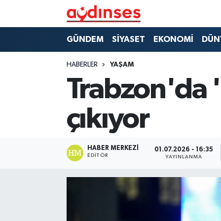
GÜNDEM
Nöbetçi Eczaneler
GÜNDEM
SİYASET
EKONOMİ
DÜN
SİYASET
Hava Durumu
HABERLER
YAŞAM
Trabzon'da '
EKONOMİ
Aydin Namaz Vakitleri
çıkıyor
DÜNYA
Trafik Durumu
SPOR
Süper Lig Puan Durumu ve Fikstür
HABER MERKEZI
01.07.2026 - 16:35
EDITÖR
YAYINLANMA
MAGAZİN
Tüm Manşetler
YAŞAM
Son Dakika Haberleri
Haber Arşivi