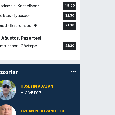
şakşehir - Kocaelispor
19:00
şiktaş - Eyüpspor
21:30
ed - Erzurumspor FK
21:30
7 Ağustos, Pazartesi
msunspor - Göztepe
21:30
azarlar
HÜSEYIN ADALAN
HİÇ VE D17
ÖZCAN PEHLIVANOĞLU