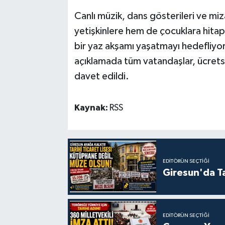
Canlı müzik, dans gösterileri ve miz
yetişkinlere hem de çocuklara hitap 
bir yaz akşamı yaşatmayı hedefliyo
açıklamada tüm vatandaşlar, ücretsi
davet edildi.
Kaynak:
RSS
EDITÖRÜN SEÇTIĞI
Giresun'da Ta
EDITÖRÜN SEÇTIĞI