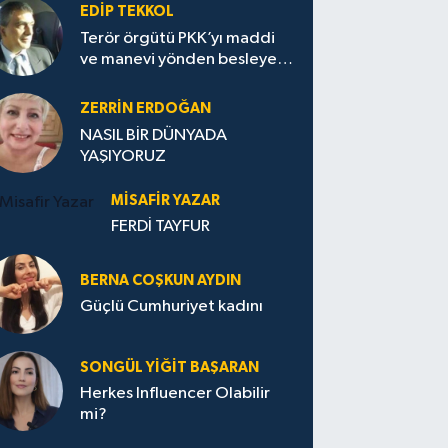
EDIP TEKKOL
Terör örgütü PKK’yı maddi
ve manevi yönden besleyen
Avrupa...
ZERRIN ERDOĞAN
NASIL BİR DÜNYADA
YAŞIYORUZ
MISAFIR YAZAR
FERDİ TAYFUR
BERNA COŞKUN AYDIN
Güçlü Cumhuriyet kadını
SONGÜL YIĞIT BAŞARAN
Herkes Influencer Olabilir
mi?