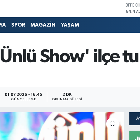
BITCO
64.47
DOLA
47,59
YA
SPOR
MAGAZİN
YAŞAM
EURO
55,133
STERL
64,25
Ünlü Show' ilçe t
GRAM 
6518.
BİST1
13.703
01.07.2026 - 16:45
2 DK
GÜNCELLEME
OKUNMA SÜRESI