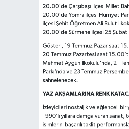
20.00'de Çarşıbaşı ilçesi Millet B
20.00'de Yomra ilçesi Hürriyet Pa
ilçesi Şehit Öğretmen Ali Bulut İl
20.00'de Sürmene ilçesi 25 Şubat 
Gösteri, 19 Temmuz Pazar saat 15.0
20 Temmuz Pazartesi saat 15.00'te
Mehmet Aygün İlkokulu'nda, 21 Temm
Parkı'nda ve 23 Temmuz Perşembe
sahnelenecek.
YAZ AKŞAMLARINA RENK KATA
İzleyicileri nostaljik ve eğlenceli bi
1990'lı yıllara damga vuran sanat, 
isimlerini başarılı taklit performans