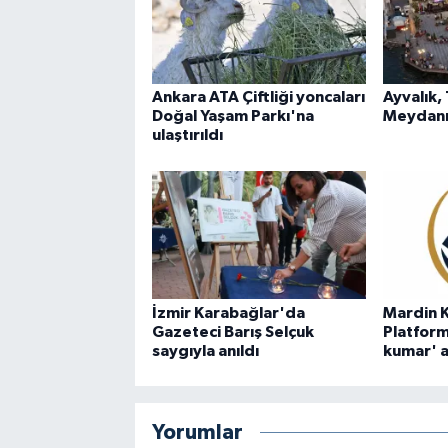
Ankara ATA Çiftliği yoncaları
Ayvalık,
Doğal Yaşam Parkı'na
Meydanı
ulaştırıldı
İzmir Karabağlar'da
Mardin K
Gazeteci Barış Selçuk
Platform
saygıyla anıldı
kumar' a
Yorumlar