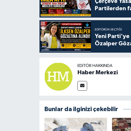
Çerçeve Yasa
Partilerden f
EDITÖRÜN SEÇTIĞI
Yeni Parti'ye
Özalper Göza
EDITÖR HAKKINDA
Haber Merkezi
Bunlar da ilginizi çekebilir