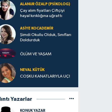
ALANUR ÖZALP (PSIKOLOG)
Çay alım fiyatları Çiftçiyi
hayal kırıklığına uğrattı
ASIYE KOCADEMİR
Şimdi Okullu Olduk, Sınıfları
Doldurduk
ÖLÜM VE YAŞAM
NEVAL KÜTÜK
COŞKU KANATLARIYLA UÇ!
lıntı Yazarlar
KONUK YAZAR