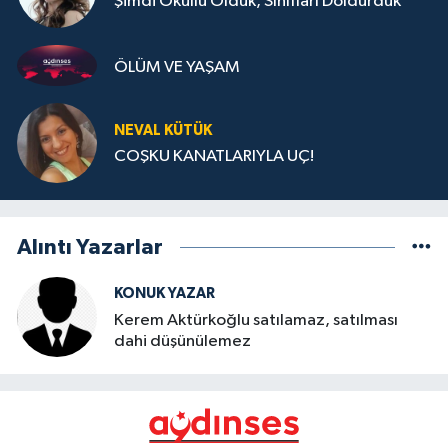
Şimdi Okullu Olduk, Sınıfları Doldurduk
ÖLÜM VE YAŞAM
NEVAL KÜTÜK
COŞKU KANATLARIYLA UÇ!
Alıntı Yazarlar
KONUK YAZAR
Kerem Aktürkoğlu satılamaz, satılması
dahi düşünülemez