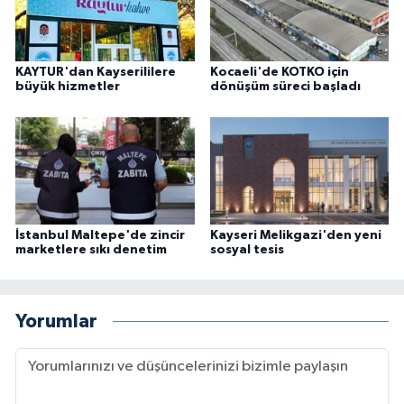
KAYTUR'dan Kayserililere
Kocaeli'de KOTKO için
büyük hizmetler
dönüşüm süreci başladı
İstanbul Maltepe'de zincir
Kayseri Melikgazi'den yeni
marketlere sıkı denetim
sosyal tesis
Yorumlar