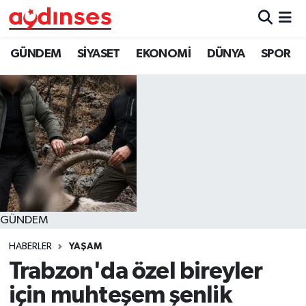
GÜNDEM
Nöbetçi Eczaneler
GÜNDEM
SİYASET
EKONOMİ
DÜNYA
SPOR
SİYASET
Hava Durumu
EKONOMİ
Aydin Namaz Vakitleri
DÜNYA
Trafik Durumu
SPOR
Süper Lig Puan Durumu ve Fikstür
GÜNDEM
MAGAZİN
Tüm Manşetler
HABERLER
YAŞAM
YAŞAM
Son Dakika Haberleri
Trabzon'da özel bireyler
için muhteşem şenlik
Haber Arşivi