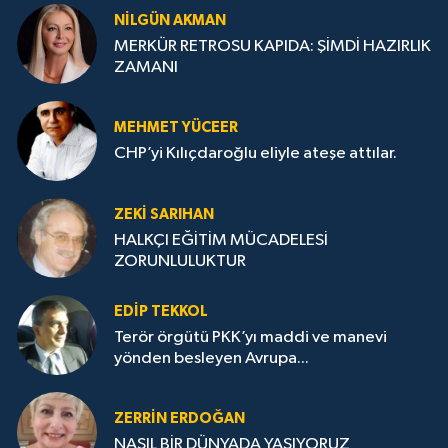
NILGÜN AKMAN
MERKÜR RETROSU KAPIDA: ŞİMDİ HAZIRLIK
ZAMANI
MEHMET YÜCEER
CHP’yi Kılıçdaroğlu eliyle ateşe attılar.
ZEKI SARIHAN
HALKÇI EĞİTİM MÜCADELESİ
ZORUNLULUKTUR
EDIP TEKKOL
Terör örgütü PKK’yı maddi ve manevi
yönden besleyen Avrupa...
ZERRIN ERDOĞAN
NASIL BİR DÜNYADA YAŞIYORUZ