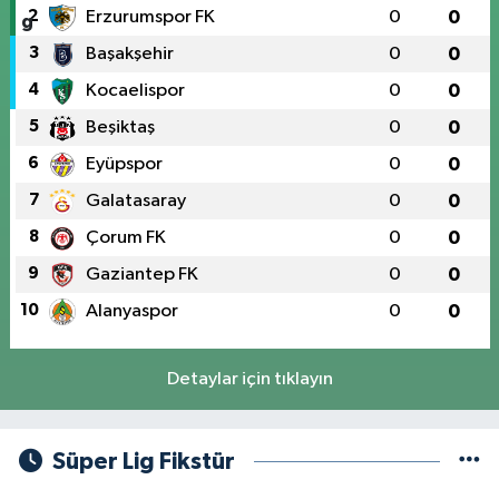
2
Erzurumspor FK
0
0
3
Başakşehir
0
0
4
Kocaelispor
0
0
5
Beşiktaş
0
0
6
Eyüpspor
0
0
7
Galatasaray
0
0
8
Çorum FK
0
0
9
Gaziantep FK
0
0
10
Alanyaspor
0
0
Detaylar için tıklayın
Süper Lig Fikstür