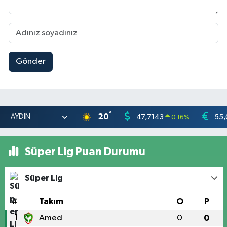
Gönder
°
20
47,7143
55,
0.16
%
Süper Lig Puan Durumu
Süper Lig
#
Takım
O
P
1
Amed
0
0