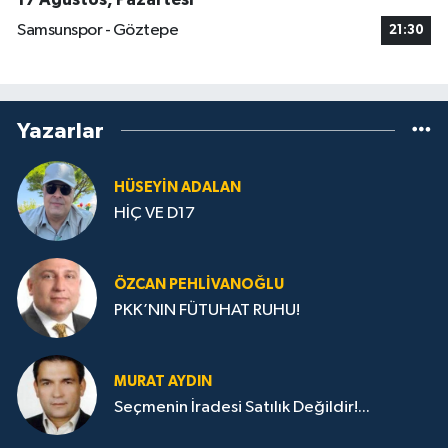
Samsunspor - Göztepe
21:30
Yazarlar
HÜSEYIN ADALAN
HİÇ VE D17
ÖZCAN PEHLIVANOĞLU
PKK’NIN FÜTUHAT RUHU!
MURAT AYDIN
Seçmenin İradesi Satılık Değildir!...