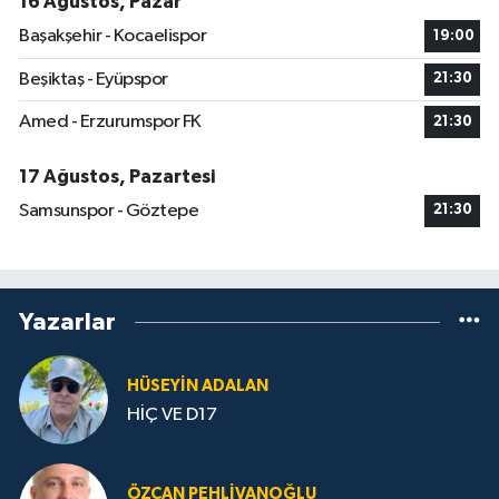
16 Ağustos, Pazar
Başakşehir - Kocaelispor
19:00
Beşiktaş - Eyüpspor
21:30
Amed - Erzurumspor FK
21:30
17 Ağustos, Pazartesi
Samsunspor - Göztepe
21:30
Yazarlar
HÜSEYIN ADALAN
HİÇ VE D17
ÖZCAN PEHLIVANOĞLU