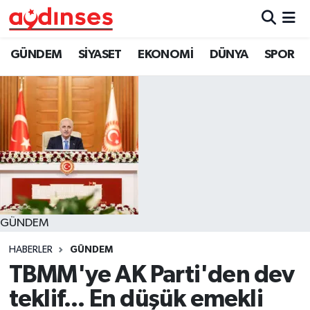
GÜNDEM
Nöbetçi Eczaneler
GÜNDEM
SİYASET
EKONOMİ
DÜNYA
SPOR
SİYASET
Hava Durumu
EKONOMİ
Aydin Namaz Vakitleri
DÜNYA
Trafik Durumu
SPOR
Süper Lig Puan Durumu ve Fikstür
GÜNDEM
MAGAZİN
Tüm Manşetler
HABERLER
GÜNDEM
YAŞAM
Son Dakika Haberleri
TBMM'ye AK Parti'den dev
teklif... En düşük emekli
Haber Arşivi