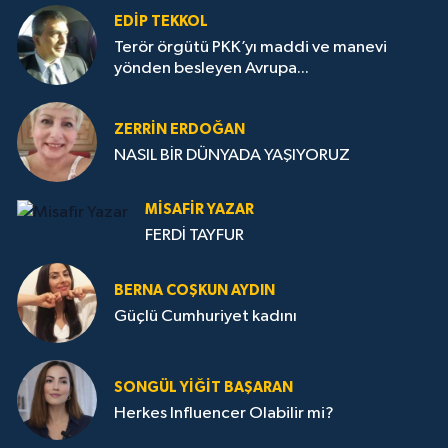
EDIP TEKKOL
Terör örgütü PKK’yı maddi ve manevi
yönden besleyen Avrupa...
ZERRIN ERDOĞAN
NASIL BİR DÜNYADA YAŞIYORUZ
MISAFIR YAZAR
FERDİ TAYFUR
BERNA COŞKUN AYDIN
Güçlü Cumhuriyet kadını
SONGÜL YIĞIT BAŞARAN
Herkes Influencer Olabilir mi?