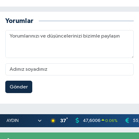
Yorumlar
Gönder
°
37
47,6006
55
0.06
%