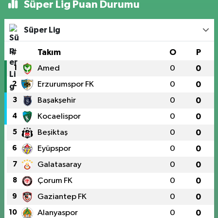
Süper Lig Puan Durumu
Süper Lig
#
Takım
O
P
1
Amed
0
0
2
Erzurumspor FK
0
0
3
Başakşehir
0
0
4
Kocaelispor
0
0
5
Beşiktaş
0
0
6
Eyüpspor
0
0
7
Galatasaray
0
0
8
Çorum FK
0
0
9
Gaziantep FK
0
0
10
Alanyaspor
0
0