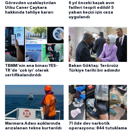
Görevden uzaklaştırılan
6 yıl önceki kaçak avın
Utku Caner Çaykara
failleri tespit edildi! 5
hakkında tahliye kararı
yaban keçisi için ceza
uygulandı
TBMM'nin ana binası YES-
Bakan Göktaş: Terörsüz
TR'de 'çok iyi' olarak
Türkiye tarihi bir adımdır
sertifikalandırıldı
Marmara Adası açıklarında
71 ilde dev narkotik
arızalanan tekne kurtarıldı
operasyonu: 844 tutuklama