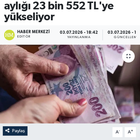
aylığı 23 bin 552 TL'ye
yükseliyor
HABER MERKEZI
03.07.2026 - 18:42
03.07.2026 - 18
EDITÖR
YAYINLANMA
GÜNCELLEME
Paylaş
-
+
A
A