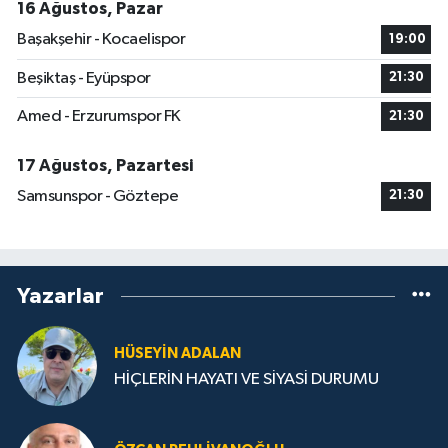
16 Ağustos, Pazar
Başakşehir - Kocaelispor
19:00
Beşiktaş - Eyüpspor
21:30
Amed - Erzurumspor FK
21:30
17 Ağustos, Pazartesi
Samsunspor - Göztepe
21:30
Yazarlar
HÜSEYIN ADALAN
HİÇLERİN HAYATI VE SİYASİ DURUMU