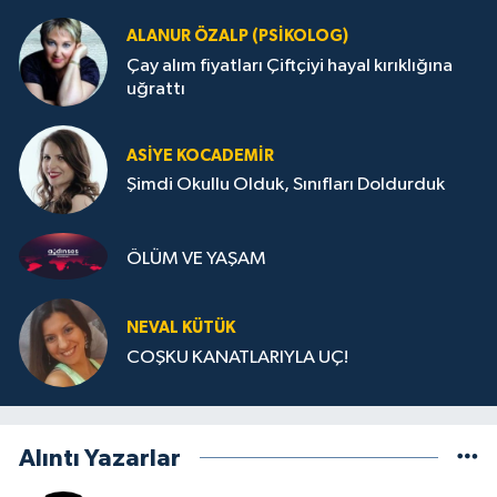
ALANUR ÖZALP (PSIKOLOG)
Çay alım fiyatları Çiftçiyi hayal kırıklığına
uğrattı
ASIYE KOCADEMİR
Şimdi Okullu Olduk, Sınıfları Doldurduk
ÖLÜM VE YAŞAM
NEVAL KÜTÜK
COŞKU KANATLARIYLA UÇ!
Alıntı Yazarlar