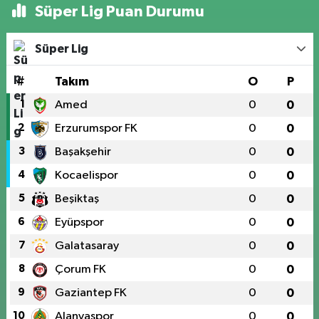
Süper Lig Puan Durumu
Süper Lig
#
Takım
O
P
1
Amed
0
0
2
Erzurumspor FK
0
0
3
Başakşehir
0
0
4
Kocaelispor
0
0
5
Beşiktaş
0
0
6
Eyüpspor
0
0
7
Galatasaray
0
0
8
Çorum FK
0
0
9
Gaziantep FK
0
0
10
Alanyaspor
0
0