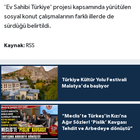
'Ev Sahibi Türkiye' projesi kapsamında yürütülen
sosyal konut çalışmalarının farklı illerde de
sürdüğü belirtildi.
Kaynak:
RSS
Türkiye Kültür Yolu Festivali
Malatya'da başlıyor
“Meclis’te Türkeş’in Kızı’na
Ağır Sözler! ‘Pislik’ Kavgası
Tehdit ve Arbedeye dönüştü”