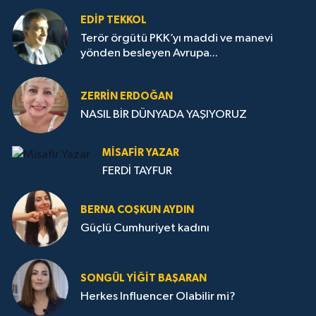
EDIP TEKKOL
Terör örgütü PKK’yı maddi ve manevi
yönden besleyen Avrupa...
ZERRIN ERDOĞAN
NASIL BİR DÜNYADA YAŞIYORUZ
MISAFIR YAZAR
FERDİ TAYFUR
BERNA COŞKUN AYDIN
Güçlü Cumhuriyet kadını
SONGÜL YIĞIT BAŞARAN
Herkes Influencer Olabilir mi?