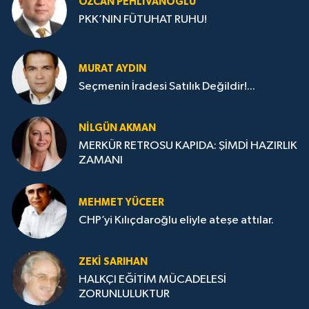
ÖZCAN PEHLIVANOĞLU
PKK’NIN FÜTUHAT RUHU!
MURAT AYDIN
Seçmenin İradesi Satılık Değildir!...
NILGÜN AKMAN
MERKÜR RETROSU KAPIDA: ŞİMDİ HAZIRLIK
ZAMANI
MEHMET YÜCEER
CHP’yi Kılıçdaroğlu eliyle ateşe attılar.
ZEKI SARIHAN
HALKÇI EĞİTİM MÜCADELESİ
ZORUNLULUKTUR