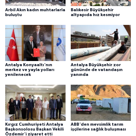
Arbil Akın kadın muhtarlarla
Balıkesir Büyükşehir
buluştu
altyapıda hız kesmiyor
Antalya Konyaaltı'nın
Antalya Büyükşehir zor
merkez ve yayla yolları
gününde de vatandaşın
yenilenecek
yanında
Kırgız Cumhuriyeti Antalya
ABB'den mevsimlik tarım
Başkonsolosu Başkan Vekili
işçilerine sağlık buluşması
Özdemir'i ziyaret etti