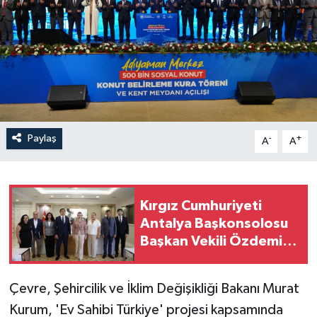
Paylaş
-
+
A
A
Kırgız Cumhuriyeti
Antalya Başkonsolosu
Başkan Vekili Özdemir'i
ziyaret etti
Çevre, Şehircilik ve İklim Değişikliği Bakanı Murat
Kurum, 'Ev Sahibi Türkiye' projesi kapsamında