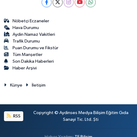
Nöbetçi Eczaneler
Hava Durumu
Aydin Namaz Vakitleri
Trafik Durumu
Puan Durumu ve Fikstür
Tüm Manşetler
Son Dakika Haberleri
Haber Arşivi
Künye
İletişim
Copyright © Aydinses Medya Bilişim Eğitim Gıda
RSS
Sanayi Tic. Ltd. Şti
Haber Yazılımı:
TE Bilişim