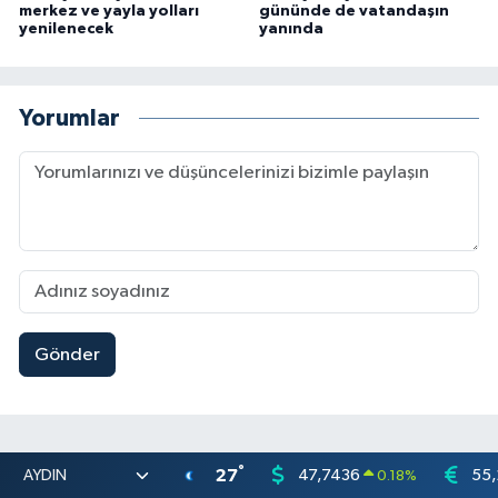
merkez ve yayla yolları
gününde de vatandaşın
yenilenecek
yanında
Yorumlar
Gönder
°
27
47,7436
55,
0.18
%