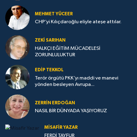
MEHMET YÜCEER
CHP’yi Kılıçdaroğlu eliyle ateşe attılar.
ZEKI SARIHAN
HALKÇI EĞİTİM MÜCADELESİ
ZORUNLULUKTUR
EDIP TEKKOL
Terör örgütü PKK’yı maddi ve manevi
yönden besleyen Avrupa...
ZERRIN ERDOĞAN
NASIL BİR DÜNYADA YAŞIYORUZ
MISAFIR YAZAR
FERDİ TAYFUR