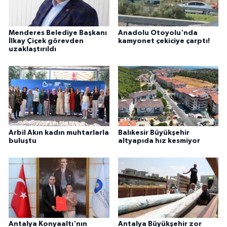
Menderes Belediye Başkanı
Anadolu Otoyolu'nda
İlkay Çiçek görevden
kamyonet çekiciye çarptı!
uzaklaştırıldı
Arbil Akın kadın muhtarlarla
Balıkesir Büyükşehir
buluştu
altyapıda hız kesmiyor
Antalya Konyaaltı'nın
Antalya Büyükşehir zor