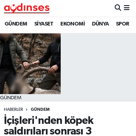
GÜNDEM
Nöbetçi Eczaneler
GÜNDEM
SİYASET
EKONOMİ
DÜNYA
SPOR
SİYASET
Hava Durumu
EKONOMİ
Aydin Namaz Vakitleri
DÜNYA
Trafik Durumu
SPOR
Süper Lig Puan Durumu ve Fikstür
GÜNDEM
MAGAZİN
Tüm Manşetler
HABERLER
GÜNDEM
YAŞAM
Son Dakika Haberleri
İçişleri'nden köpek
saldırıları sonrası 3
Haber Arşivi