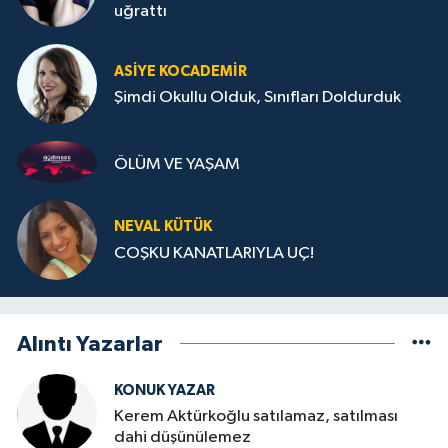
uğrattı
ASIYE KOCADEMİR
Şimdi Okullu Olduk, Sınıfları Doldurduk
ÖLÜM VE YAŞAM
NEVAL KÜTÜK
COŞKU KANATLARIYLA UÇ!
Alıntı Yazarlar
KONUK YAZAR
Kerem Aktürkoğlu satılamaz, satılması
dahi düşünülemez