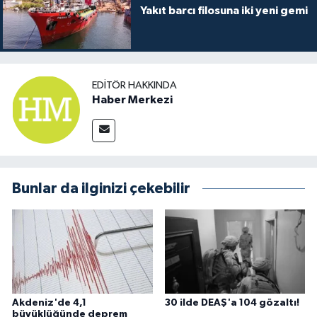
Yakıt barcı filosuna iki yeni gemi
EDITÖR HAKKINDA
Haber Merkezi
Bunlar da ilginizi çekebilir
Akdeniz'de 4,1
30 ilde DEAŞ'a 104 gözaltı!
büyüklüğünde deprem