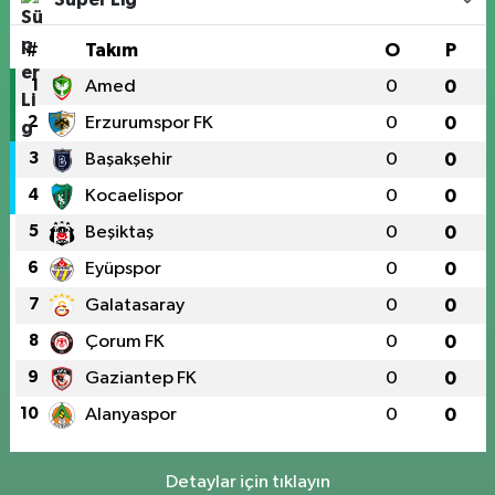
#
Takım
O
P
1
Amed
0
0
2
Erzurumspor FK
0
0
3
Başakşehir
0
0
4
Kocaelispor
0
0
5
Beşiktaş
0
0
6
Eyüpspor
0
0
7
Galatasaray
0
0
8
Çorum FK
0
0
9
Gaziantep FK
0
0
10
Alanyaspor
0
0
Detaylar için tıklayın