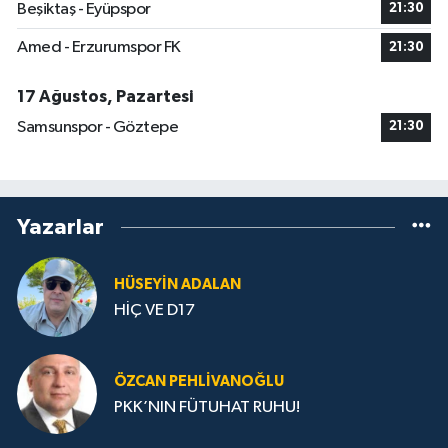
Beşiktaş - Eyüpspor
21:30
Amed - Erzurumspor FK
21:30
17 Ağustos, Pazartesi
Samsunspor - Göztepe
21:30
Yazarlar
HÜSEYIN ADALAN
HİÇ VE D17
ÖZCAN PEHLIVANOĞLU
PKK’NIN FÜTUHAT RUHU!