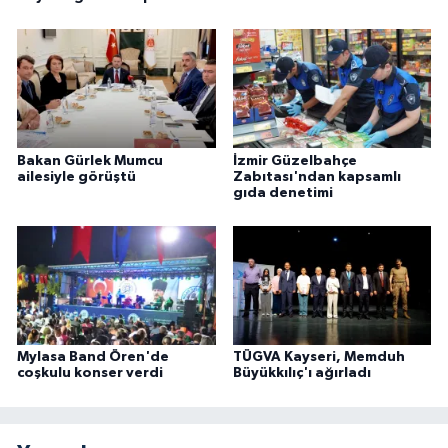
Bakan Gürlek Mumcu
İzmir Güzelbahçe
ailesiyle görüştü
Zabıtası'ndan kapsamlı
gıda denetimi
Mylasa Band Ören'de
TÜGVA Kayseri, Memduh
coşkulu konser verdi
Büyükkılıç'ı ağırladı