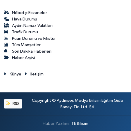
Nöbetçi Eczaneler
Hava Durumu
Aydin Namaz Vakitleri
Trafik Durumu
Puan Durumu ve Fikstür
Tüm Manşetler
Son Dakika Haberleri
Haber Arşivi
Künye
İletişim
Copyright © Aydinses Medya Bilişim Eğitim Gıda
RSS
Sanayi Tic. Ltd. Şti
Haber Yazılımı:
TE Bilişim