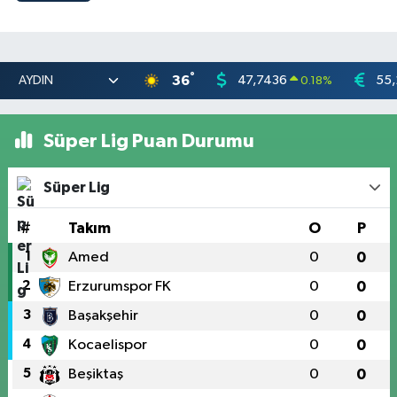
°
36
47,7436
55,
0.18
%
Süper Lig Puan Durumu
Süper Lig
#
Takım
O
P
1
Amed
0
0
2
Erzurumspor FK
0
0
3
Başakşehir
0
0
4
Kocaelispor
0
0
5
Beşiktaş
0
0