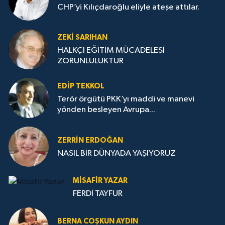
CHP’yi Kılıçdaroğlu eliyle ateşe attılar.
ZEKI SARIHAN
HALKÇI EĞİTİM MÜCADELESİ
ZORUNLULUKTUR
EDIP TEKKOL
Terör örgütü PKK’yı maddi ve manevi
yönden besleyen Avrupa...
ZERRIN ERDOĞAN
NASIL BİR DÜNYADA YAŞIYORUZ
MISAFIR YAZAR
FERDİ TAYFUR
BERNA COŞKUN AYDIN