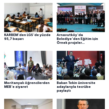
KARBEM'den LGS'de yüzde
Arnavutköy'da
95,7 başarı
Belediye'den Eğitim için
Örnek projeler...
Moritanyalı öğrencilerden
Bakan Tekin üniversite
MEB'e ziyaret
adaylarıyla tecrübe
paylaştı