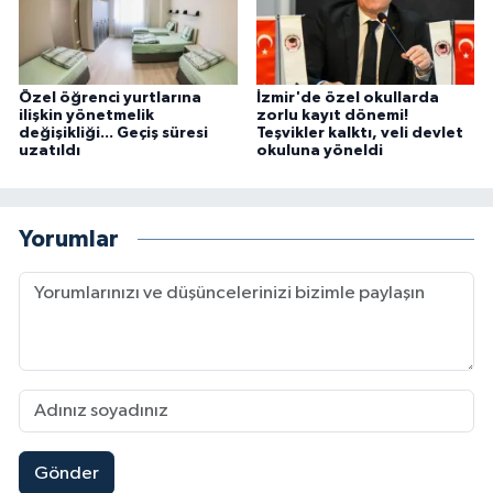
Özel öğrenci yurtlarına
İzmir'de özel okullarda
ilişkin yönetmelik
zorlu kayıt dönemi!
değişikliği... Geçiş süresi
Teşvikler kalktı, veli devlet
uzatıldı
okuluna yöneldi
Yorumlar
Gönder