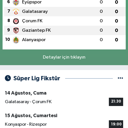
6
Eyüpspor
0
0
7
Galatasaray
0
0
8
Çorum FK
0
0
9
Gaziantep FK
0
0
10
Alanyaspor
0
0
Detaylar için tıklayın
Süper Lig Fikstür
14 Ağustos, Cuma
Galatasaray - Çorum FK
21:30
15 Ağustos, Cumartesi
Konyaspor - Rizespor
19:00