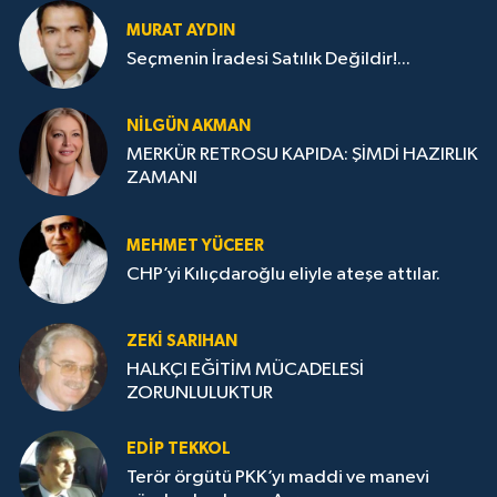
MURAT AYDIN
Seçmenin İradesi Satılık Değildir!...
NILGÜN AKMAN
MERKÜR RETROSU KAPIDA: ŞİMDİ HAZIRLIK
ZAMANI
MEHMET YÜCEER
CHP’yi Kılıçdaroğlu eliyle ateşe attılar.
ZEKI SARIHAN
HALKÇI EĞİTİM MÜCADELESİ
ZORUNLULUKTUR
EDIP TEKKOL
Terör örgütü PKK’yı maddi ve manevi