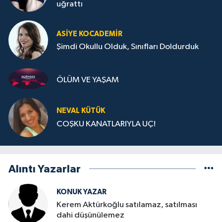
uğrattı
ASIYE KOCADEMİR
Şimdi Okullu Olduk, Sınıfları Doldurduk
ÖLÜM VE YAŞAM
NEVAL KÜTÜK
COŞKU KANATLARIYLA UÇ!
Alıntı Yazarlar
KONUK YAZAR
Kerem Aktürkoğlu satılamaz, satılması
dahi düşünülemez