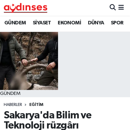
GÜNDEM
Nöbetçi Eczaneler
GÜNDEM
SİYASET
EKONOMİ
DÜNYA
SPOR
SİYASET
Hava Durumu
EKONOMİ
Aydin Namaz Vakitleri
DÜNYA
Trafik Durumu
SPOR
Süper Lig Puan Durumu ve Fikstür
GÜNDEM
MAGAZİN
Tüm Manşetler
HABERLER
EĞİTİM
YAŞAM
Son Dakika Haberleri
Sakarya'da Bilim ve
Teknoloji rüzgârı
Haber Arşivi