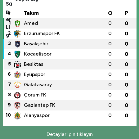
#
Takım
O
P
1
Amed
0
0
2
Erzurumspor FK
0
0
3
Başakşehir
0
0
4
Kocaelispor
0
0
5
Beşiktaş
0
0
6
Eyüpspor
0
0
7
Galatasaray
0
0
8
Çorum FK
0
0
9
Gaziantep FK
0
0
10
Alanyaspor
0
0
Detaylar için tıklayın