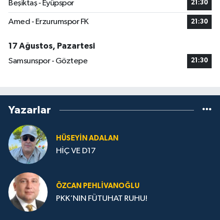
Beşiktaş - Eyüpspor
21:30
Amed - Erzurumspor FK
21:30
17 Ağustos, Pazartesi
Samsunspor - Göztepe
21:30
Yazarlar
HÜSEYIN ADALAN
HİÇ VE D17
ÖZCAN PEHLIVANOĞLU
PKK’NIN FÜTUHAT RUHU!