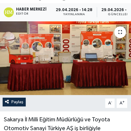
HABER MERKEZI
29.04.2026 - 14:28
29.04.2026 - 1
EDITÖR
YAYINLANMA
GÜNCELLEM
Paylaş
-
+
A
A
Sakarya İl Milli Eğitim Müdürlüğü ve Toyota
Otomotiv Sanayi Türkiye AŞ iş birliğiyle