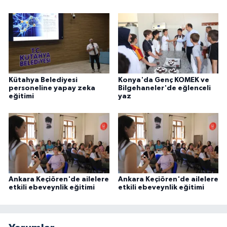
Kütahya Belediyesi
Konya'da Genç KOMEK ve
personeline yapay zeka
Bilgehaneler'de eğlenceli
eğitimi
yaz
Ankara Keçiören'de ailelere
Ankara Keçiören'de ailelere
etkili ebeveynlik eğitimi
etkili ebeveynlik eğitimi