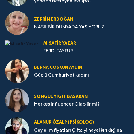
yönden besleyen Avrupa...
ZERRIN ERDOĞAN
NASIL BİR DÜNYADA YAŞIYORUZ
MISAFIR YAZAR
FERDİ TAYFUR
BERNA COŞKUN AYDIN
Güçlü Cumhuriyet kadını
SONGÜL YIĞIT BAŞARAN
Herkes Influencer Olabilir mi?
ALANUR ÖZALP (PSIKOLOG)
Çay alım fiyatları Çiftçiyi hayal kırıklığına