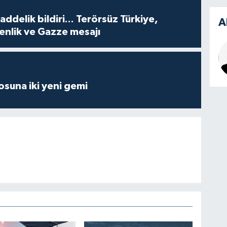
delik bildiri... Terörsüz Türkiye,
A
enlik ve Gazze mesajı
losuna iki yeni gemi