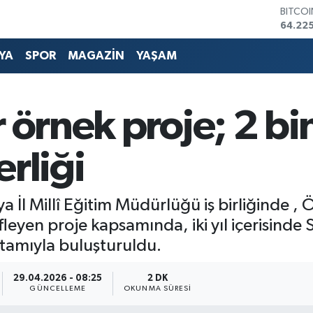
BITCO
64.225
DOLA
47,67
YA
SPOR
MAGAZİN
YAŞAM
EURO
55,04
STERLİ
64,21
r örnek proje; 2 b
GRAM 
6510.
BİST1
rliği
13.799
a İl Millî Eğitim Müdürlüğü iş birliğinde , Ö
eyen proje kapsamında, iki yıl içerisinde 
ortamıyla buluşturuldu.
29.04.2026 - 08:25
2 DK
GÜNCELLEME
OKUNMA SÜRESI