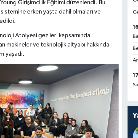
Ge
oung Girişimcilik Eğitimi düzenlendi. Bu
kosistemine erken yaşta dahil olmaları ve
Ga
 edildi.
1
knoloji Atölyesi gezileri kapsamında
Ba
lan makineler ve teknolojik altyapı hakkında
Be
im yaşadı.
Am
1
Sa
Y