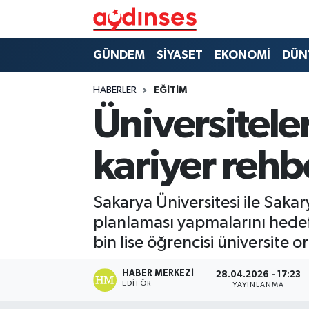
GÜNDEM
Nöbetçi Eczaneler
GÜNDEM
SİYASET
EKONOMİ
DÜN
SİYASET
Hava Durumu
HABERLER
EĞİTİM
Üniversitele
EKONOMİ
Aydin Namaz Vakitleri
kariyer rehbe
DÜNYA
Trafik Durumu
SPOR
Süper Lig Puan Durumu ve Fikstür
Sakarya Üniversitesi ile Sakary
planlaması yapmalarını hedefl
MAGAZİN
Tüm Manşetler
bin lise öğrencisi üniversite 
YAŞAM
Son Dakika Haberleri
HABER MERKEZI
28.04.2026 - 17:23
EDITÖR
YAYINLANMA
Haber Arşivi