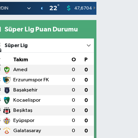
°
22
47,6704
55,0406
0
%
Süper Lig Puan Durumu
Süper Lig
#
Takım
O
P
1
Amed
0
0
2
Erzurumspor FK
0
0
3
Başakşehir
0
0
4
Kocaelispor
0
0
5
Beşiktaş
0
0
6
Eyüpspor
0
0
7
Galatasaray
0
0