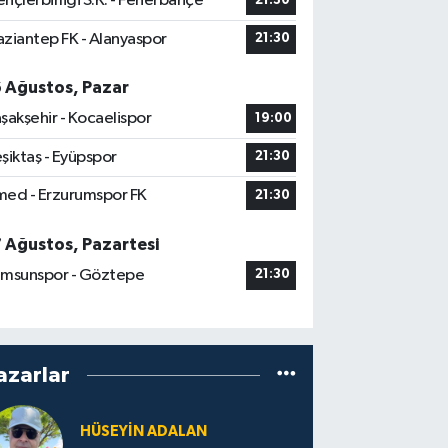
nçlerbirliği S.K. - Fenerbahçe
21:30
ziantep FK - Alanyaspor
21:30
6 Ağustos, Pazar
şakşehir - Kocaelispor
19:00
şiktaş - Eyüpspor
21:30
ed - Erzurumspor FK
21:30
7 Ağustos, Pazartesi
msunspor - Göztepe
21:30
azarlar
HÜSEYIN ADALAN