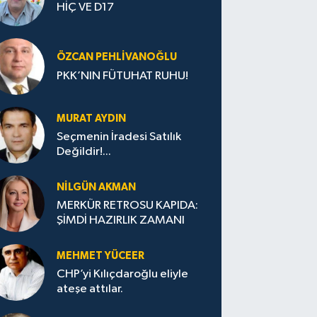
HİÇ VE D17
ÖZCAN PEHLIVANOĞLU
PKK’NIN FÜTUHAT RUHU!
MURAT AYDIN
Seçmenin İradesi Satılık
Değildir!...
NILGÜN AKMAN
MERKÜR RETROSU KAPIDA:
ŞİMDİ HAZIRLIK ZAMANI
MEHMET YÜCEER
CHP’yi Kılıçdaroğlu eliyle
ateşe attılar.