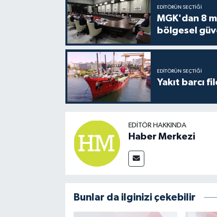
EDITÖRÜN SEÇTIĞI
MGK'dan 8 mad
bölgesel güv
EDITÖRÜN SEÇTIĞI
Yakıt barcı fi
EDITÖR HAKKINDA
Haber Merkezi
Bunlar da ilginizi çekebilir