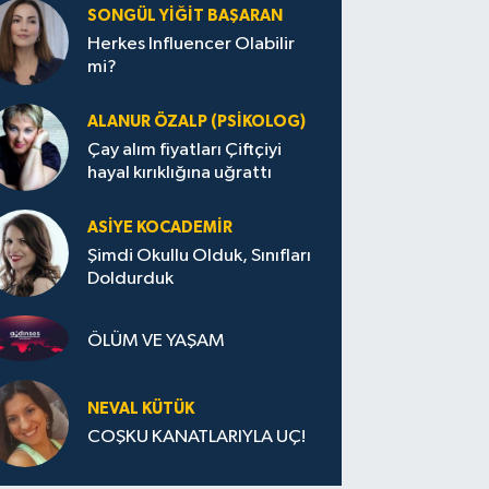
SONGÜL YIĞIT BAŞARAN
Herkes Influencer Olabilir
mi?
ALANUR ÖZALP (PSIKOLOG)
Çay alım fiyatları Çiftçiyi
hayal kırıklığına uğrattı
ASIYE KOCADEMİR
Şimdi Okullu Olduk, Sınıfları
Doldurduk
ÖLÜM VE YAŞAM
NEVAL KÜTÜK
COŞKU KANATLARIYLA UÇ!