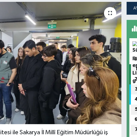
tesi ile Sakarya İl Millî Eğitim Müdürlüğü iş