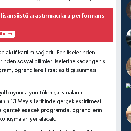
lisansüstü araştırmacılara performans
ı
üle
 aktif katılım sağladı. Fen liselerinden
rinden sosyal bilimler liselerine kadar geniş
ram, öğrencilere fırsat eşitliği sunması
e yıl boyunca yürütülen çalışmaların
ının 13 Mayıs tarihinde gerçekleştirilmesi
de gerçekleşecek programda, öğrencilerin
 konuşmaları yer alacak.