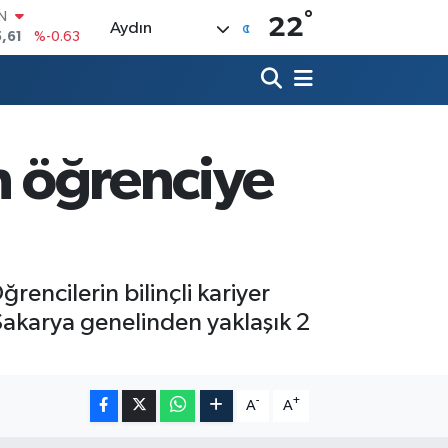
IN
°
,61
%-0.63
22
Aydın
R
04
%0
06
%-0.08
N
43
%0
in öğrenciye
ALTIN
40
%0.45
00
%70
ğrencilerin bilinçli kariyer
Sakarya genelinden yaklaşık 2
-
+
A
A