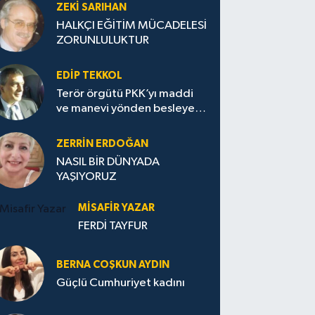
ZEKI SARIHAN
HALKÇI EĞİTİM MÜCADELESİ
ZORUNLULUKTUR
EDIP TEKKOL
Terör örgütü PKK’yı maddi
ve manevi yönden besleyen
Avrupa...
ZERRIN ERDOĞAN
NASIL BİR DÜNYADA
YAŞIYORUZ
MISAFIR YAZAR
FERDİ TAYFUR
BERNA COŞKUN AYDIN
Güçlü Cumhuriyet kadını