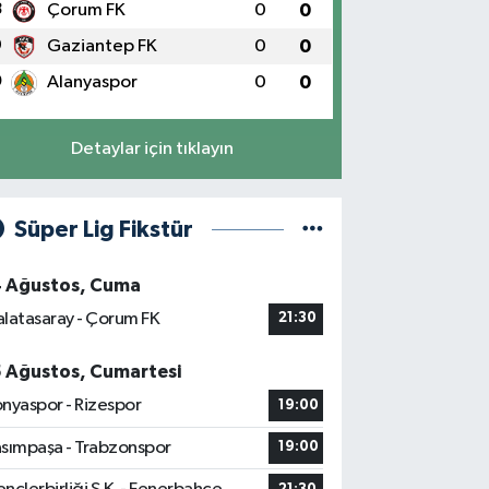
8
Çorum FK
0
0
9
Gaziantep FK
0
0
0
Alanyaspor
0
0
Detaylar için tıklayın
Süper Lig Fikstür
4 Ağustos, Cuma
latasaray - Çorum FK
21:30
5 Ağustos, Cumartesi
nyaspor - Rizespor
19:00
sımpaşa - Trabzonspor
19:00