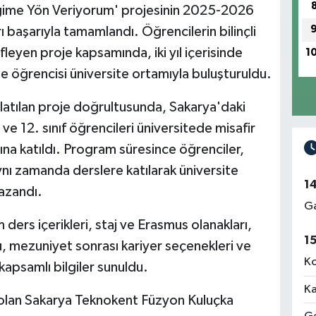
eğime Yön Veriyorum' projesinin 2025-2026
başarıyla tamamlandı. Öğrencilerin bilinçli
leyen proje kapsamında, iki yıl içerisinde
1
se öğrencisi üniversite ortamıyla buluşturuldu.
tılan proje doğrultusunda, Sakarya'daki
ve 12. sınıf öğrencileri üniversitede misafir
ına katıldı. Program süresince öğrenciler,
ynı zamanda derslere katılarak üniversite
1
azandı.
Ga
ders içerikleri, staj ve Erasmus olanakları,
1
, mezuniyet sonrası kariyer seçenekleri ve
Ko
 kapsamlı bilgiler sunuldu.
Ka
 olan Sakarya Teknokent Füzyon Kuluçka