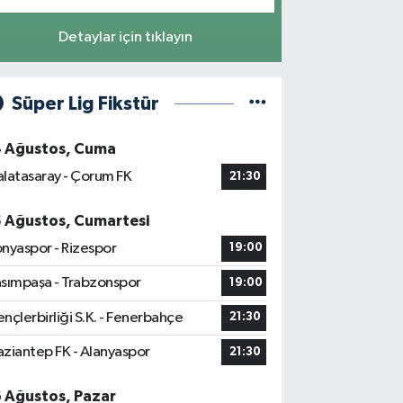
Detaylar için tıklayın
Süper Lig Fikstür
4 Ağustos, Cuma
latasaray - Çorum FK
21:30
5 Ağustos, Cumartesi
nyaspor - Rizespor
19:00
sımpaşa - Trabzonspor
19:00
nçlerbirliği S.K. - Fenerbahçe
21:30
ziantep FK - Alanyaspor
21:30
6 Ağustos, Pazar