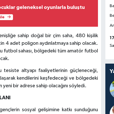
Ba
cuklar geleneksel oyunlarla buluştu
Be
üle
Am
işliğe sahip doğal bir çim saha, 480 kişilik
1
çin 4 adet poligon aydınlatmaya sahip olacak.
Sa
u futbol sahası, bölgedeki tüm amatör futbol
acak.
 tesiste altyapı faaliyetlerinin güçleneceği,
Y
klaşarak kendilerini keşfedeceği ve bölgedeki
çin yeni bir adrese sahip olacağını söyledi.
LANI
gençlerin sosyal gelişimine katkı sunduğunu