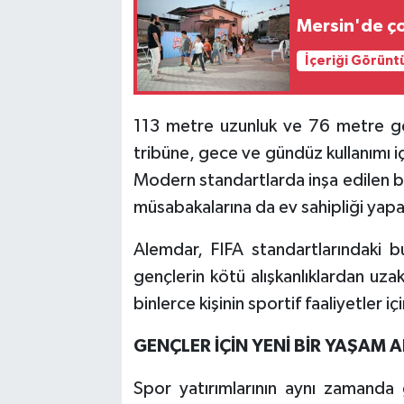
Mersin'de ço
İçeriği Görünt
113 metre uzunluk ve 76 metre gen
tribüne, gece ve gündüz kullanımı i
Modern standartlarda inşa edilen b
müsabakalarına da ev sahipliği yap
Alemdar, FIFA standartlarındaki bu
gençlerin kötü alışkanlıklardan uza
binlerce kişinin sportif faaliyetler i
GENÇLER İÇİN YENİ BİR YAŞAM A
Spor yatırımlarının aynı zamanda 