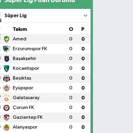
Süper Lig
#
Takım
O
P
1
Amed
0
0
2
Erzurumspor FK
0
0
3
Başakşehir
0
0
4
Kocaelispor
0
0
5
Beşiktaş
0
0
6
Eyüpspor
0
0
7
Galatasaray
0
0
8
Çorum FK
0
0
9
Gaziantep FK
0
0
0
Alanyaspor
0
0