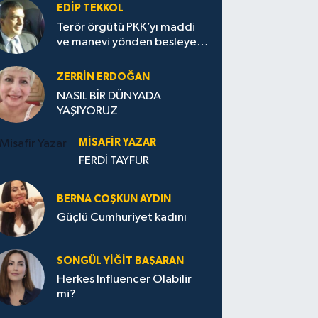
EDIP TEKKOL
Terör örgütü PKK’yı maddi
ve manevi yönden besleyen
Avrupa...
ZERRIN ERDOĞAN
NASIL BİR DÜNYADA
YAŞIYORUZ
MISAFIR YAZAR
FERDİ TAYFUR
BERNA COŞKUN AYDIN
Güçlü Cumhuriyet kadını
SONGÜL YIĞIT BAŞARAN
Herkes Influencer Olabilir
mi?