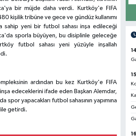
nca'ya bir müjde daha verdi. Kurtköy'e FIFA
80 kişilik tribüne ve gece ve gündüz kullanımı
 sahip yeni bir futbol sahası inşa edileceği
ca'da sporla büyüyen, bu disiplinle geleceğe
rtköy futbol sahası yeni yüzüyle inşallah
1
di.
Ga
1
mpleksinin ardından bu kez Kurtköy'e FIFA
Ko
n inşa edeceklerini ifade eden Başkan Alemdar,
Ka
da spor yapacakları futbol sahasının yapımına
Ge
ile getirdi.
Ga
1