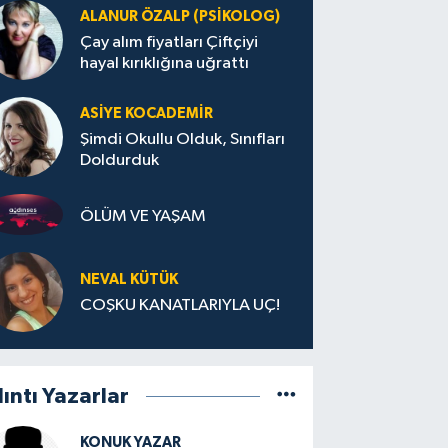
ALANUR ÖZALP (PSIKOLOG)
Çay alım fiyatları Çiftçiyi
hayal kırıklığına uğrattı
ASIYE KOCADEMİR
Şimdi Okullu Olduk, Sınıfları
Doldurduk
ÖLÜM VE YAŞAM
NEVAL KÜTÜK
COŞKU KANATLARIYLA UÇ!
lıntı Yazarlar
KONUK YAZAR