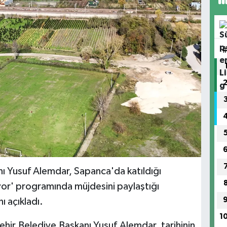
ı Yusuf Alemdar, Sapanca'da katıldığı
or' programında müjdesini paylaştığı
ı açıkladı.
1
hir Belediye Başkanı Yusuf Alemdar, tarihinin