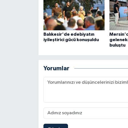
Balıkesir'de edebiyatın
Mersin'd
iyileştirici gücü konuşuldu
geleneks
buluştu
Yorumlar