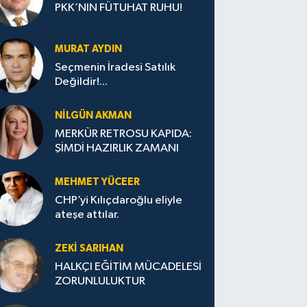
PKK’NIN FÜTUHAT RUHU!
MURAT AYDIN
Seçmenin İradesi Satılık
Değildir!...
NILGÜN AKMAN
MERKÜR RETROSU KAPIDA:
ŞİMDİ HAZIRLIK ZAMANI
MEHMET YÜCEER
CHP’yi Kılıçdaroğlu eliyle
ateşe attılar.
ZEKI SARIHAN
HALKÇI EĞİTİM MÜCADELESİ
ZORUNLULUKTUR