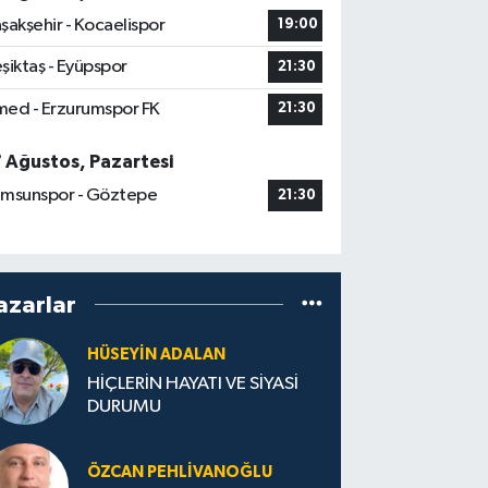
şakşehir - Kocaelispor
19:00
şiktaş - Eyüpspor
21:30
ed - Erzurumspor FK
21:30
7 Ağustos, Pazartesi
msunspor - Göztepe
21:30
azarlar
HÜSEYIN ADALAN
HİÇLERİN HAYATI VE SİYASİ
DURUMU
ÖZCAN PEHLIVANOĞLU