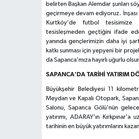
belirten Başkan Alemdar şunları söy
geçirmeye devam ediyoruz. İnşası
Kurtköy'de futbol tesisimize 
tesisleşmeden geçtiğini ifade ede
yanında gençlerimizin daha iyi şar
katkı sunması için yepyeni bir proje
da Sapanca'mıza hayırlı uğurlu olsu
SAPANCA'DA TARİHİ YATIRIM D
Büyükşehir Belediyesi 11 kilomet
Meydan ve Kapalı Otopark, Sapa
Salonu, Sapanca Gölü'nün geleceği
yatırımı, ADARAY'ın Kırkpınar'a u
tarihinin en büyük yatırımlarını kazan