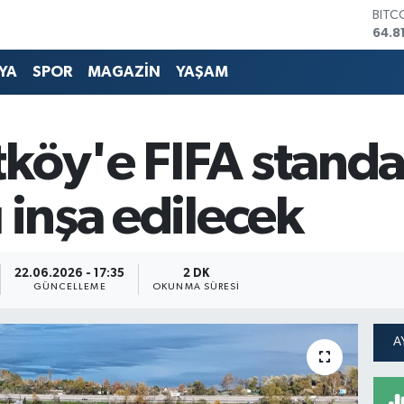
DOL
47,7
EUR
55,2
YA
SPOR
MAGAZİN
YAŞAM
STER
64,4
GRAM
6660
köy'e FIFA standa
BİST
13.7
BITC
 inşa edilecek
64.8
22.06.2026 - 17:35
2 DK
GÜNCELLEME
OKUNMA SÜRESI