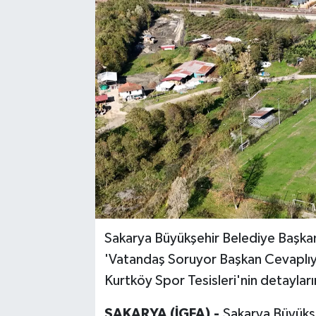
Sakarya Büyükşehir Belediye Başkan
'Vatandaş Soruyor Başkan Cevaplıy
Kurtköy Spor Tesisleri'nin detayların
SAKARYA (İGFA) -
Sakarya Büyükşe