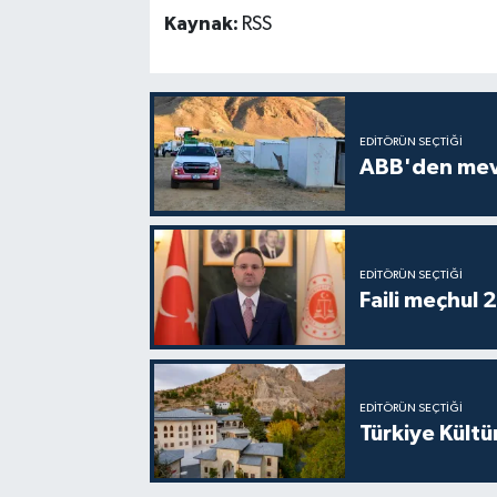
Kaynak:
RSS
EDITÖRÜN SEÇTIĞI
ABB'den mevsi
EDITÖRÜN SEÇTIĞI
Faili meçhul 
EDITÖRÜN SEÇTIĞI
Türkiye Kültü