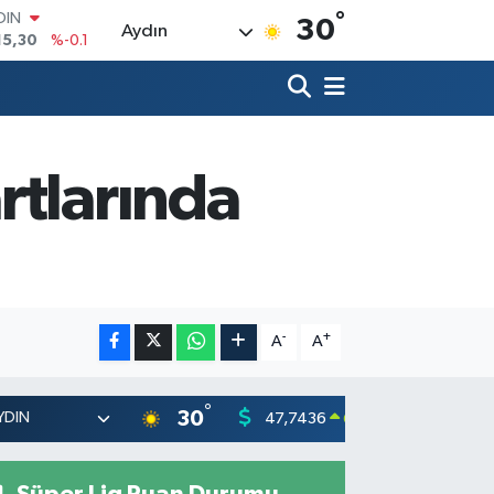
°
AR
30
Aydın
436
%0.18
O
510
%0.32
LİN
811
%0.38
 ALTIN
.55
%0
rtlarında
100
79
%-14
OIN
15,30
%-0.1
-
+
A
A
°
30
47,7436
55,251
0.18
%
Süper Lig Puan Durumu