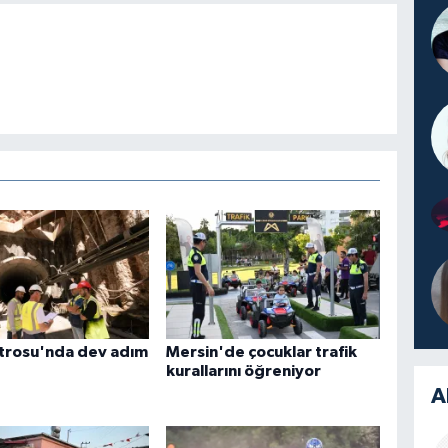
trosu'nda dev adım
Mersin'de çocuklar trafik
kurallarını öğreniyor
A