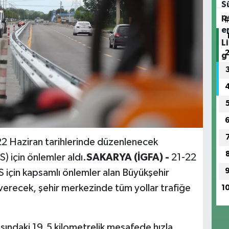
22 Haziran tarihlerinde düzenlenecek
) için önlemler aldı.
SAKARYA (İGFA) -
21-22
 için kapsamlı önlemler alan Büyükşehir
 verecek, şehir merkezinde tüm yollar trafiğe
1
sındaki 19,5 kilometrelik mesafede hızla