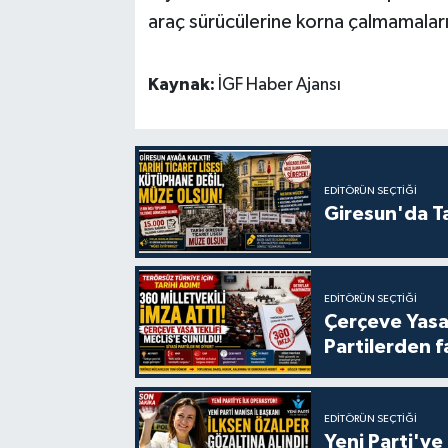
araç sürücülerine korna çalmamalar
Kaynak:
İGF Haber Ajansı
EDITÖRÜN SEÇTIĞI
Giresun'da Ta
EDITÖRÜN SEÇTIĞI
Çerçeve Yasa
Partilerden f
EDITÖRÜN SEÇTIĞI
Yeni Parti'ye