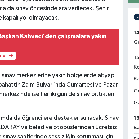
a da sınav öncesinde ara verilecek. Şehir
 kapalı yol olmayacak.
1
aşkan Kahveci'den çalışmalara yakın
Ga
üle
1
Ko
, sınav merkezlerine yakın bölgelerde altyapı
Ka
ahattin Zaim Bulvarı’nda Cumartesi ve Pazar
Ge
merkezinde ise her iki gün de sınav bittikten
Ga
şımda da öğrencilere destekler sunacak. Sınav
1
, ADARAY ve belediye otobüslerinden ücretsiz
Ba
 sınav saatlerinde sessizliğin korunması için