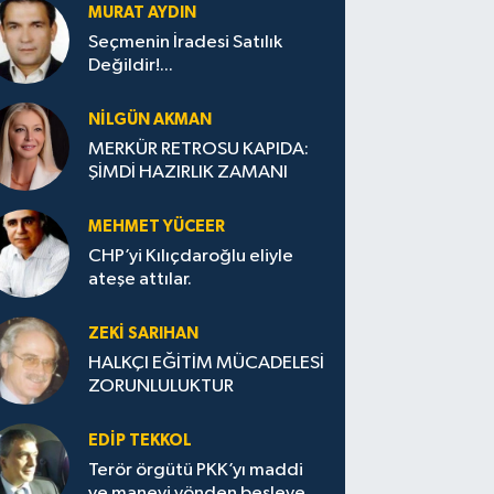
MURAT AYDIN
Seçmenin İradesi Satılık
Değildir!...
NILGÜN AKMAN
MERKÜR RETROSU KAPIDA:
ŞİMDİ HAZIRLIK ZAMANI
MEHMET YÜCEER
CHP’yi Kılıçdaroğlu eliyle
ateşe attılar.
ZEKI SARIHAN
HALKÇI EĞİTİM MÜCADELESİ
ZORUNLULUKTUR
EDIP TEKKOL
Terör örgütü PKK’yı maddi
ve manevi yönden besleyen