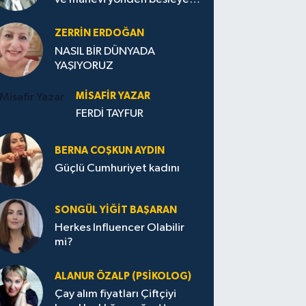
Avrupa...
ZERRIN ERDOĞAN
NASIL BİR DÜNYADA
YAŞIYORUZ
MISAFIR YAZAR
FERDİ TAYFUR
BERNA COŞKUN AYDIN
Güçlü Cumhuriyet kadını
SONGÜL YIĞIT BAŞARAN
Herkes Influencer Olabilir
mi?
ALANUR ÖZALP (PSIKOLOG)
Çay alım fiyatları Çiftçiyi