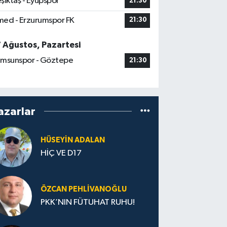
şiktaş - Eyüpspor
21:30
ed - Erzurumspor FK
21:30
7 Ağustos, Pazartesi
msunspor - Göztepe
21:30
azarlar
HÜSEYIN ADALAN
HİÇ VE D17
ÖZCAN PEHLIVANOĞLU
PKK’NIN FÜTUHAT RUHU!