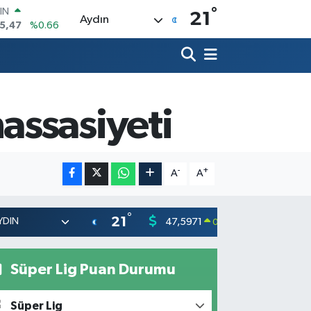
°
R
21
Aydın
71
%0.05
36
%0.18
İN
534
%0.22
 ALTIN
85
%0.54
assasiyeti
00
3
%11
IN
5,47
%0.66
-
+
A
A
°
21
47,5971
55,1336
0.05
%
Süper Lig Puan Durumu
Süper Lig