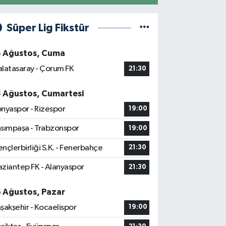
Süper Lig Fikstür
4 Ağustos, Cuma
latasaray - Çorum FK
21:30
5 Ağustos, Cumartesi
nyaspor - Rizespor
19:00
sımpaşa - Trabzonspor
19:00
nçlerbirliği S.K. - Fenerbahçe
21:30
ziantep FK - Alanyaspor
21:30
6 Ağustos, Pazar
şakşehir - Kocaelispor
19:00