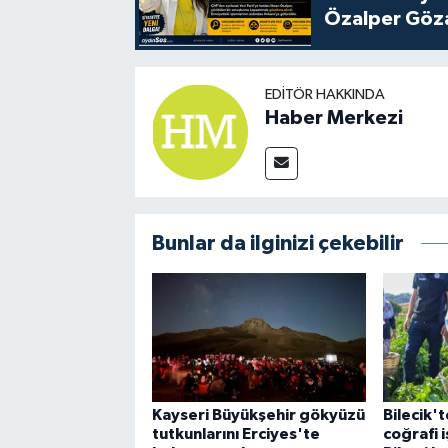
Özalper Göza
EDITÖR HAKKINDA
Haber Merkezi
Bunlar da ilginizi çekebilir
Kayseri Büyükşehir gökyüzü
Bilecik'
tutkunlarını Erciyes'te
coğrafi 