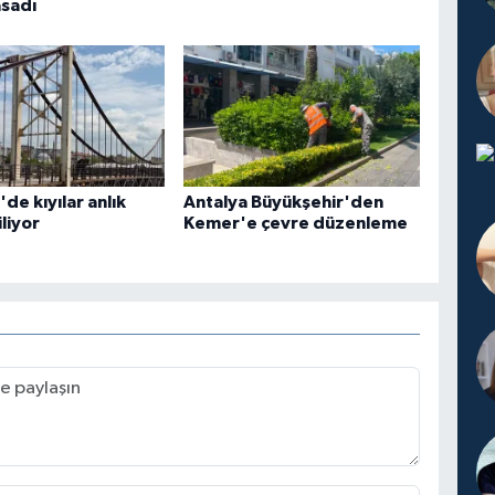
asadı
'de kıyılar anlık
Antalya Büyükşehir'den
liyor
Kemer'e çevre düzenleme