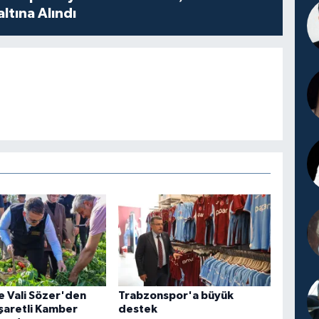
ltına Alındı
te Vali Sözer'den
Trabzonspor'a büyük
işaretli Kamber
destek