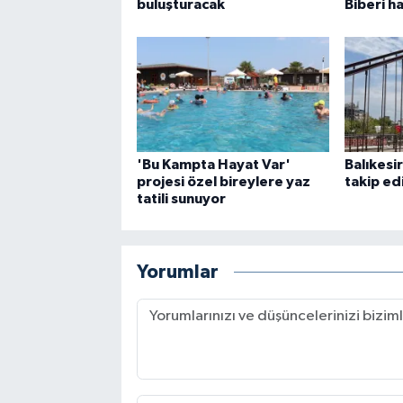
buluşturacak
Biberi h
'Bu Kampta Hayat Var'
Balıkesir
projesi özel bireylere yaz
takip edi
tatili sunuyor
Yorumlar