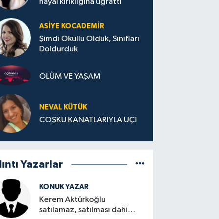
hayal kırıklığına uğrattı
ASIYE KOCADEMİR
Şimdi Okullu Olduk, Sınıfları
Doldurduk
ÖLÜM VE YAŞAM
NEVAL KÜTÜK
COŞKU KANATLARIYLA UÇ!
lıntı Yazarlar
KONUK YAZAR
Kerem Aktürkoğlu
satılamaz, satılması dahi