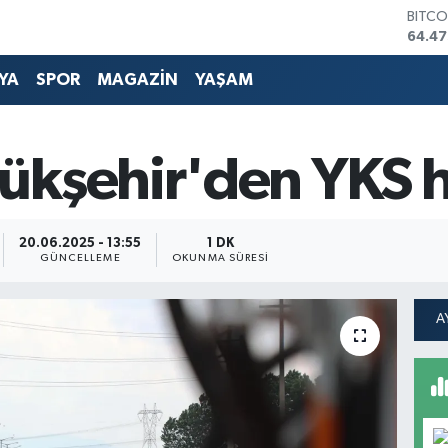
DOLA
47,59
EURO
55,13
YA
SPOR
MAGAZİN
YAŞAM
STERL
64,2
GRAM
6527.
ükşehir'den YKS h
BİST1
13.70
BITCO
64.47
20.06.2025 - 13:55
1 DK
GÜNCELLEME
OKUNMA SÜRESI