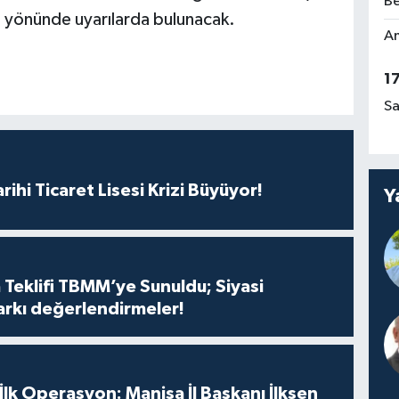
Be
ı yönünde uyarılarda bulunacak.
Am
1
Sa
rihi Ticaret Lisesi Krizi Büyüyor!
Y
 Teklifi TBMM’ye Sunuldu; Siyasi
arkı değerlendirmeler!
 İlk Operasyon: Manisa İl Başkanı İlksen