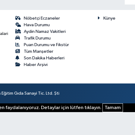
Nöbetçi Eczaneler
Künye
Hava Durumu
Aydin Namaz Vakitleri
lari
Trafik Durumu
Puan Durumu ve Fikstür
Tüm Manşetler
Son Dakika Haberleri
Haber Arşivi
ğitim Gıda Sanayi Tic. Ltd. Şti
n faydalanıyoruz. Detaylar için lütfen tıklayın.
Tamam