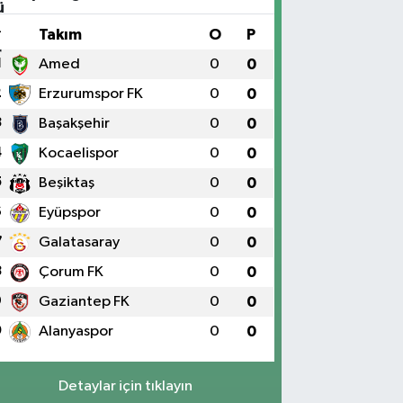
#
Takım
O
P
1
Amed
0
0
2
Erzurumspor FK
0
0
3
Başakşehir
0
0
4
Kocaelispor
0
0
5
Beşiktaş
0
0
6
Eyüpspor
0
0
7
Galatasaray
0
0
8
Çorum FK
0
0
9
Gaziantep FK
0
0
0
Alanyaspor
0
0
Detaylar için tıklayın