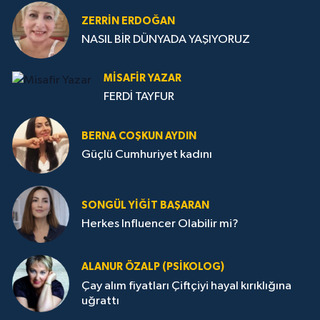
ZERRIN ERDOĞAN
NASIL BİR DÜNYADA YAŞIYORUZ
MISAFIR YAZAR
FERDİ TAYFUR
BERNA COŞKUN AYDIN
Güçlü Cumhuriyet kadını
SONGÜL YIĞIT BAŞARAN
Herkes Influencer Olabilir mi?
ALANUR ÖZALP (PSIKOLOG)
Çay alım fiyatları Çiftçiyi hayal kırıklığına
uğrattı