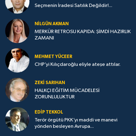
Seçmenin İradesi Satılık Değildir!...
NILGÜN AKMAN
MERKÜR RETROSU KAPIDA: ŞİMDİ HAZIRLIK
ZAMANI
MEHMET YÜCEER
CHP’yi Kılıçdaroğlu eliyle ateşe attılar.
ZEKI SARIHAN
HALKÇI EĞİTİM MÜCADELESİ
ZORUNLULUKTUR
EDIP TEKKOL
Terör örgütü PKK’yı maddi ve manevi
yönden besleyen Avrupa...