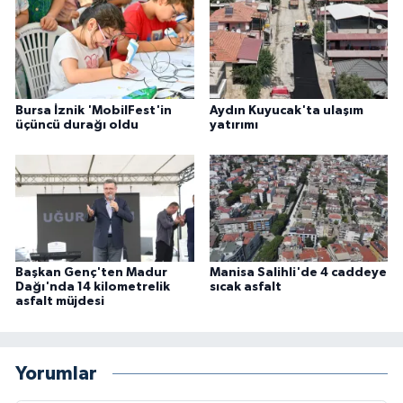
Bursa İznik 'MobilFest'in
Aydın Kuyucak'ta ulaşım
üçüncü durağı oldu
yatırımı
Başkan Genç'ten Madur
Manisa Salihli'de 4 caddeye
Dağı'nda 14 kilometrelik
sıcak asfalt
asfalt müjdesi
Yorumlar