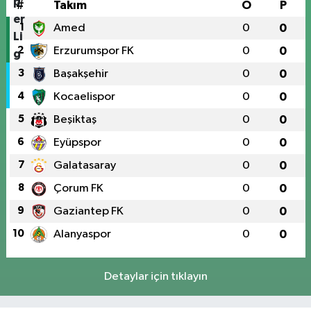
#
Takım
O
P
1
Amed
0
0
2
Erzurumspor FK
0
0
3
Başakşehir
0
0
4
Kocaelispor
0
0
5
Beşiktaş
0
0
6
Eyüpspor
0
0
7
Galatasaray
0
0
8
Çorum FK
0
0
9
Gaziantep FK
0
0
10
Alanyaspor
0
0
Detaylar için tıklayın