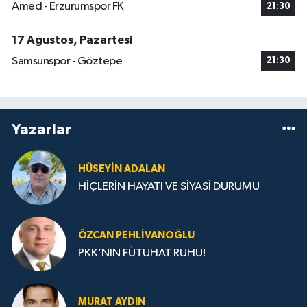
Amed - Erzurumspor FK
21:30
17 Ağustos, Pazartesi
Samsunspor - Göztepe
21:30
Yazarlar
HÜSEYIN ADALAN
HİÇLERİN HAYATI VE SİYASİ DURUMU
ÖZCAN PEHLIVANOĞLU
PKK’NIN FÜTUHAT RUHU!
MURAT AYDIN