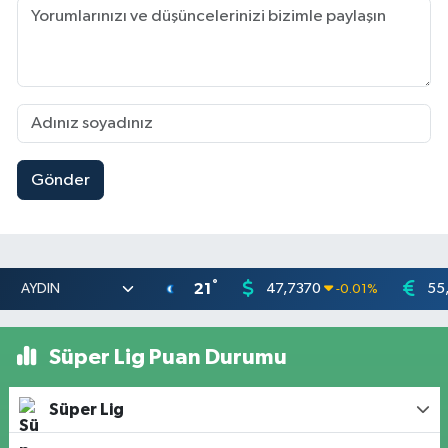
Gönder
°
21
47,7370
55
-0.01
%
Süper Lig Puan Durumu
Süper Lig