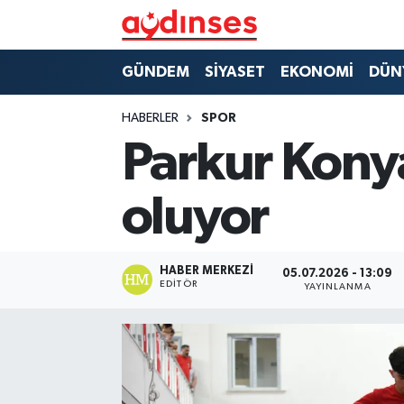
GÜNDEM
Nöbetçi Eczaneler
GÜNDEM
SİYASET
EKONOMİ
DÜN
SİYASET
Hava Durumu
HABERLER
SPOR
Parkur Konya
EKONOMİ
Aydin Namaz Vakitleri
oluyor
DÜNYA
Trafik Durumu
SPOR
Süper Lig Puan Durumu ve Fikstür
HABER MERKEZI
05.07.2026 - 13:09
EDITÖR
YAYINLANMA
MAGAZİN
Tüm Manşetler
YAŞAM
Son Dakika Haberleri
Haber Arşivi