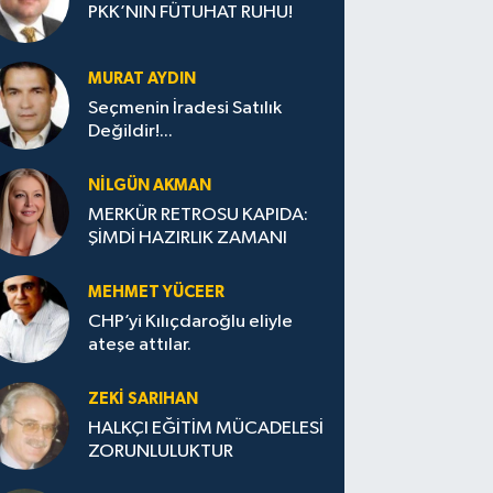
PKK’NIN FÜTUHAT RUHU!
MURAT AYDIN
Seçmenin İradesi Satılık
Değildir!...
NILGÜN AKMAN
MERKÜR RETROSU KAPIDA:
ŞİMDİ HAZIRLIK ZAMANI
MEHMET YÜCEER
CHP’yi Kılıçdaroğlu eliyle
ateşe attılar.
ZEKI SARIHAN
HALKÇI EĞİTİM MÜCADELESİ
ZORUNLULUKTUR