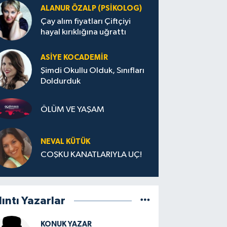
ALANUR ÖZALP (PSIKOLOG)
Çay alım fiyatları Çiftçiyi
hayal kırıklığına uğrattı
ASIYE KOCADEMİR
Şimdi Okullu Olduk, Sınıfları
Doldurduk
ÖLÜM VE YAŞAM
NEVAL KÜTÜK
COŞKU KANATLARIYLA UÇ!
lıntı Yazarlar
KONUK YAZAR