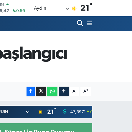
°
R
21
Aydın
71
%0.05
36
%0.18
İN
534
%0.22
 ALTIN
23
%0.39
başlangıcı
00
3
%0
IN
5,47
%0.66
-
+
A
A
°
21
47,5971
55,1336
0.05
%
Süper Lig Puan Durumu