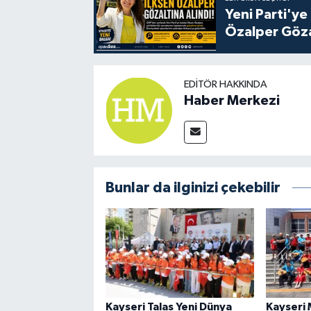
Yeni Parti'ye
Özalper Göza
EDITÖR HAKKINDA
Haber Merkezi
Bunlar da ilginizi çekebilir
Kayseri Talas Yeni Dünya
Kayseri 