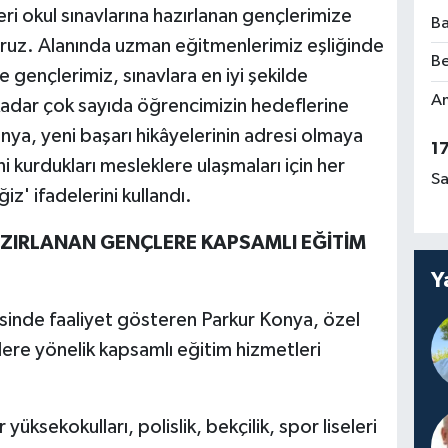
skeri okul sınavlarına hazırlanan gençlerimize
Ba
ruz. Alanında uzman eğitmenlerimiz eşliğinde
Be
 gençlerimiz, sınavlara en iyi şekilde
Am
kadar çok sayıda öğrencimizin hedeflerine
nya, yeni başarı hikâyelerinin adresi olmaya
1
 kurdukları mesleklere ulaşmaları için her
Sa
' ifadelerini kullandı.
ZIRLANAN GENÇLERE KAPSAMLI EĞİTİM
Y
inde faaliyet gösteren Parkur Konya, özel
lere yönelik kapsamlı eğitim hizmetleri
ksekokulları, polislik, bekçilik, spor liseleri