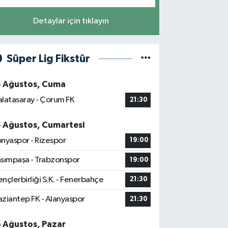
Detaylar için tıklayın
Süper Lig Fikstür
4 Ağustos, Cuma
latasaray - Çorum FK
21:30
5 Ağustos, Cumartesi
nyaspor - Rizespor
19:00
sımpaşa - Trabzonspor
19:00
nçlerbirliği S.K. - Fenerbahçe
21:30
ziantep FK - Alanyaspor
21:30
6 Ağustos, Pazar