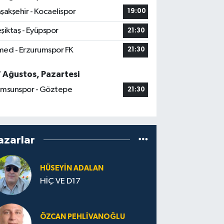
şakşehir - Kocaelispor
19:00
şiktaş - Eyüpspor
21:30
ed - Erzurumspor FK
21:30
7 Ağustos, Pazartesi
msunspor - Göztepe
21:30
azarlar
HÜSEYIN ADALAN
HİÇ VE D17
ÖZCAN PEHLIVANOĞLU