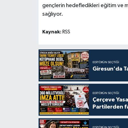
gençlerin hedefledikleri eğitim ve m
sağlıyor.
Kaynak:
RSS
EDITÖRÜN SEÇTIĞI
Giresun'da Ta
EDITÖRÜN SEÇTIĞI
Çerçeve Yasa
Partilerden f
EDITÖRÜN SEÇTIĞI