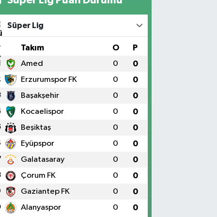
Süper Lig
#
Takım
O
P
1
Amed
0
0
2
Erzurumspor FK
0
0
3
Başakşehir
0
0
4
Kocaelispor
0
0
5
Beşiktaş
0
0
6
Eyüpspor
0
0
7
Galatasaray
0
0
8
Çorum FK
0
0
9
Gaziantep FK
0
0
0
Alanyaspor
0
0