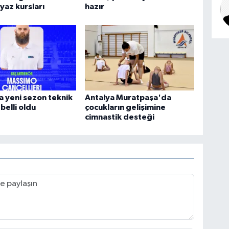
 yaz kursları
hazır
 yeni sezon teknik
Antalya Muratpaşa'da
belli oldu
çocukların gelişimine
cimnastik desteği