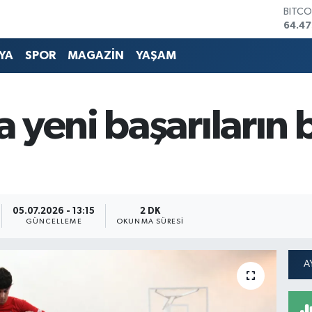
DOLA
47,59
EURO
55,13
YA
SPOR
MAGAZİN
YAŞAM
STERL
64,2
GRAM
6518.
 yeni başarıların 
BİST1
13.70
BITCO
64.47
05.07.2026 - 13:15
2 DK
GÜNCELLEME
OKUNMA SÜRESI