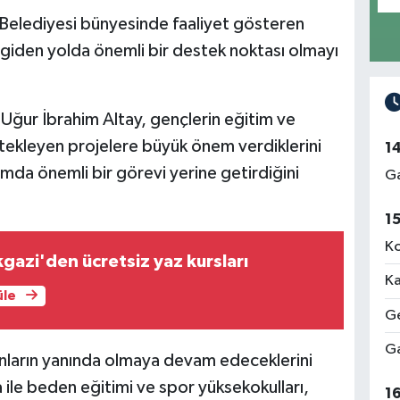
Belediyesi bünyesinde faaliyet gösteren
 giden yolda önemli bir destek noktası olmayı
Uğur İbrahim Altay, gençlerin eğitim ve
stekleyen projelere büyük önem verdiklerini
1
amda önemli bir görevi yerine getirdiğini
Ga
1
Ko
kgazi'den ücretsiz yaz kursları
Ka
üle
Ge
Ga
onların yanında olmaya devam edeceklerini
 ile beden eğitimi ve spor yüksekokulları,
1