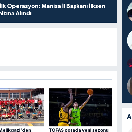
 İlk Operasyon: Manisa İl Başkanı İlksen
ltına Alındı
A
Melikgazi'den
TOFAŞ potada yeni sezonu