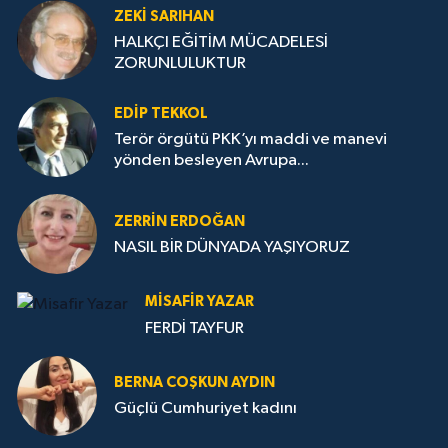
ZEKI SARIHAN
HALKÇI EĞİTİM MÜCADELESİ
ZORUNLULUKTUR
EDIP TEKKOL
Terör örgütü PKK’yı maddi ve manevi
yönden besleyen Avrupa...
ZERRIN ERDOĞAN
NASIL BİR DÜNYADA YAŞIYORUZ
MISAFIR YAZAR
FERDİ TAYFUR
BERNA COŞKUN AYDIN
Güçlü Cumhuriyet kadını