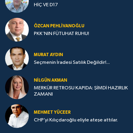
HİÇ VE D17
ÖZCAN PEHLIVANOĞLU
PKK’NIN FÜTUHAT RUHU!
MURAT AYDIN
Seçmenin İradesi Satılık Değildir!...
NILGÜN AKMAN
MERKÜR RETROSU KAPIDA: ŞİMDİ HAZIRLIK
ZAMANI
MEHMET YÜCEER
CHP’yi Kılıçdaroğlu eliyle ateşe attılar.