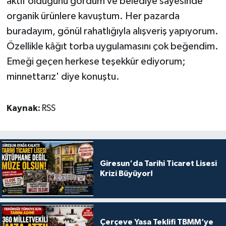
aktif olduğunu gördüm ve belediye sayesinde
organik ürünlere kavuştum. Her pazarda
buradayım, gönül rahatlığıyla alışveriş yapıyorum.
Özellikle kâğıt torba uygulamasını çok beğendim.
Emeği geçen herkese teşekkür ediyorum;
minnettarız' diye konuştu.
Kaynak:
RSS
Giresun'da Tarihi Ticaret Lisesi
Krizi Büyüyor!
Çerçeve Yasa Teklifi TBMM’ye