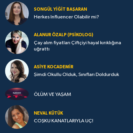
SONGÜL YIĞIT BAŞARAN
Herkes Influencer Olabilir mi?
ALANUR ÖZALP (PSIKOLOG)
Çay alım fiyatları Çiftçiyi hayal kırıklığına
uğrattı
ASIYE KOCADEMİR
Şimdi Okullu Olduk, Sınıfları Doldurduk
ÖLÜM VE YAŞAM
NEVAL KÜTÜK
COŞKU KANATLARIYLA UÇ!