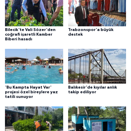
Bilecik'te Vali Sözer'den
Trabzonspor'a büyük
coğrafi işaretli Kamber
destek
Biberi hasadı
'Bu Kampta Hayat Var'
Balıkesir'de kıyılar anlık
projesi özel bireylere yaz
takip ediliyor
tatili sunuyor