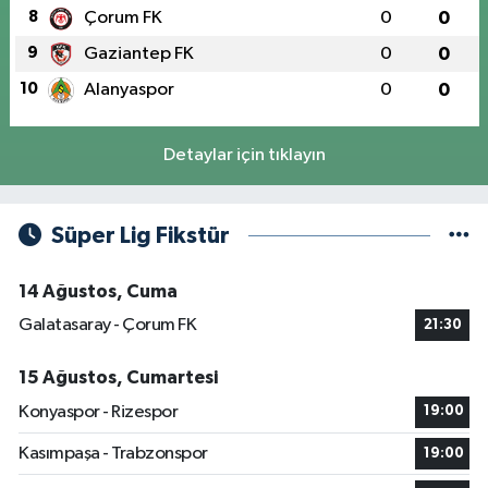
8
Çorum FK
0
0
9
Gaziantep FK
0
0
10
Alanyaspor
0
0
Detaylar için tıklayın
Süper Lig Fikstür
14 Ağustos, Cuma
Galatasaray - Çorum FK
21:30
15 Ağustos, Cumartesi
Konyaspor - Rizespor
19:00
Kasımpaşa - Trabzonspor
19:00