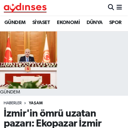
GÜNDEM
Nöbetçi Eczaneler
GÜNDEM
SİYASET
EKONOMİ
DÜNYA
SPOR
SİYASET
Hava Durumu
EKONOMİ
Aydin Namaz Vakitleri
DÜNYA
Trafik Durumu
SPOR
Süper Lig Puan Durumu ve Fikstür
GÜNDEM
MAGAZİN
Tüm Manşetler
HABERLER
YAŞAM
YAŞAM
Son Dakika Haberleri
İzmir'in ömrü uzatan
pazarı: Ekopazar İzmir
Haber Arşivi