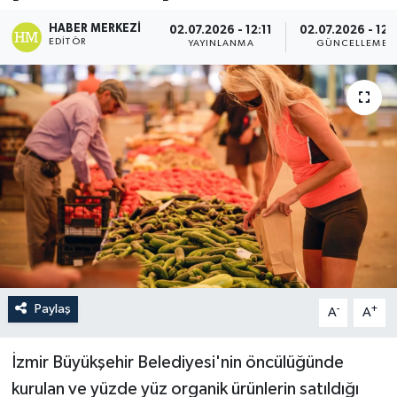
HABER MERKEZI
02.07.2026 - 12:11
02.07.2026 - 12:
EDITÖR
YAYINLANMA
GÜNCELLEME
Paylaş
-
+
A
A
İzmir Büyükşehir Belediyesi'nin öncülüğünde
kurulan ve yüzde yüz organik ürünlerin satıldığı