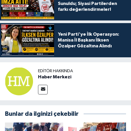
Sunuldu; Siyasi Partilerden
farkı değerlendirmeler!
Yeni Parti'ye İlk Operasyon:
Manisa İl Başkanı İlksen
Özalper Gözaltına Alındı
EDITÖR HAKKINDA
Haber Merkezi
Bunlar da ilginizi çekebilir