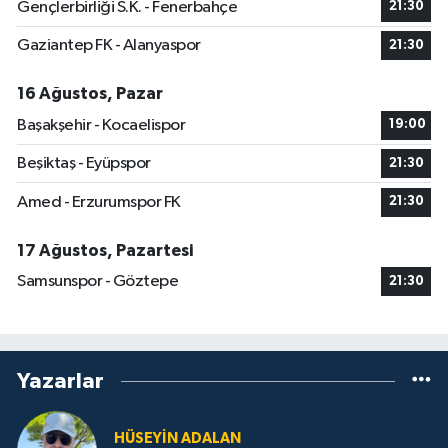
Gençlerbirliği S.K. - Fenerbahçe
21:30
Gaziantep FK - Alanyaspor
21:30
16 Ağustos, Pazar
Başakşehir - Kocaelispor
19:00
Beşiktaş - Eyüpspor
21:30
Amed - Erzurumspor FK
21:30
17 Ağustos, Pazartesi
Samsunspor - Göztepe
21:30
Yazarlar
HÜSEYIN ADALAN