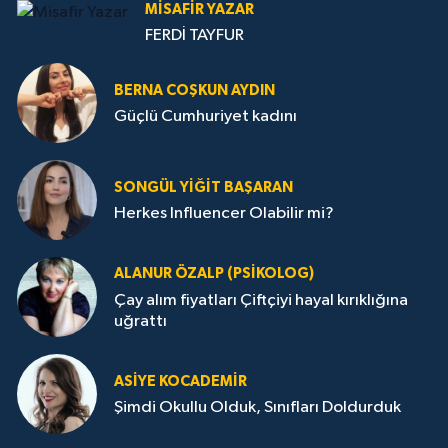
MISAFIR YAZAR
FERDİ TAYFUR
BERNA COŞKUN AYDIN
Güçlü Cumhuriyet kadını
SONGÜL YIĞIT BAŞARAN
Herkes Influencer Olabilir mi?
ALANUR ÖZALP (PSIKOLOG)
Çay alım fiyatları Çiftçiyi hayal kırıklığına
uğrattı
ASIYE KOCADEMİR
Şimdi Okullu Olduk, Sınıfları Doldurduk