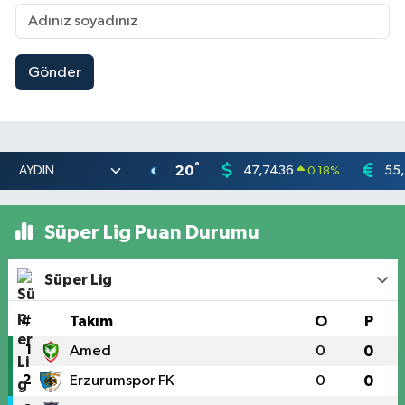
Gönder
°
20
47,7436
55
0.18
%
Süper Lig Puan Durumu
Süper Lig
#
Takım
O
P
1
Amed
0
0
2
Erzurumspor FK
0
0