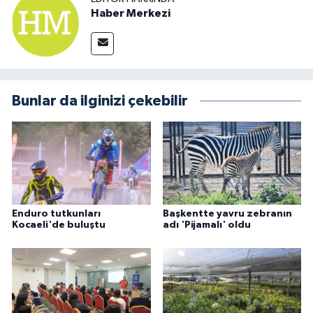
Haber Merkezi
Bunlar da ilginizi çekebilir
Enduro tutkunları
Başkentte yavru zebranın
Kocaeli'de buluştu
adı 'Pijamalı' oldu