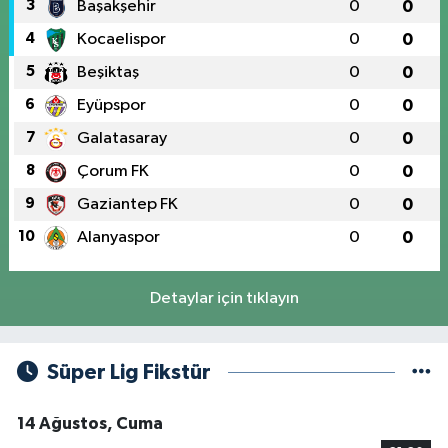
3
Başakşehir
0
0
4
Kocaelispor
0
0
5
Beşiktaş
0
0
6
Eyüpspor
0
0
7
Galatasaray
0
0
8
Çorum FK
0
0
9
Gaziantep FK
0
0
10
Alanyaspor
0
0
Detaylar için tıklayın
Süper Lig Fikstür
14 Ağustos, Cuma