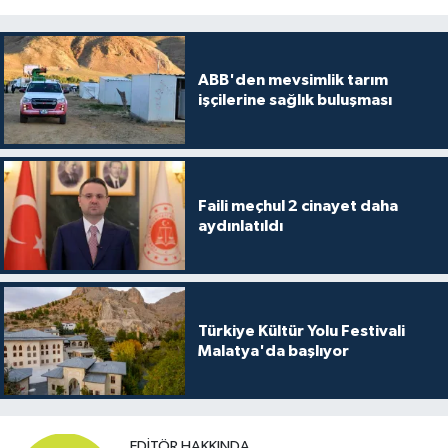
ABB'den mevsimlik tarım
işçilerine sağlık buluşması
Faili meçhul 2 cinayet daha
aydınlatıldı
Türkiye Kültür Yolu Festivali
Malatya'da başlıyor
EDITÖR HAKKINDA