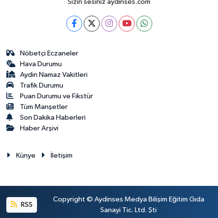
Sizin sesiniz aydinses.com
Nöbetçi Eczaneler
Hava Durumu
Aydin Namaz Vakitleri
Trafik Durumu
Puan Durumu ve Fikstür
Tüm Manşetler
Son Dakika Haberleri
Haber Arşivi
Künye
İletişim
Copyright © Aydinses Medya Bilişim Eğitim Gıda
RSS
Sanayi Tic. Ltd. Şti