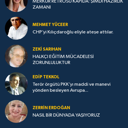
MERKÜR RETROSU KAPIDA: ŞİMDİ HAZIRLIK
ZAMANI
MEHMET YÜCEER
CHP’yi Kılıçdaroğlu eliyle ateşe attılar.
ZEKI SARIHAN
HALKÇI EĞİTİM MÜCADELESİ
ZORUNLULUKTUR
EDIP TEKKOL
Terör örgütü PKK’yı maddi ve manevi
yönden besleyen Avrupa...
ZERRIN ERDOĞAN
NASIL BİR DÜNYADA YAŞIYORUZ