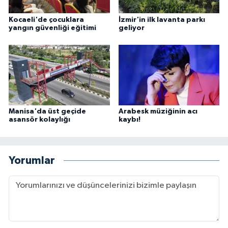
Kocaeli'de çocuklara
İzmir'in ilk lavanta parkı
yangın güvenliği eğitimi
geliyor
Manisa'da üst geçide
Arabesk müziğinin acı
asansör kolaylığı
kaybı!
Yorumlar