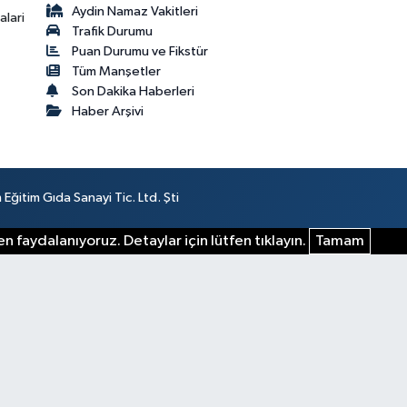
Aydin Namaz Vakitleri
lari
Trafik Durumu
Puan Durumu ve Fikstür
Tüm Manşetler
Son Dakika Haberleri
Haber Arşivi
ğitim Gıda Sanayi Tic. Ltd. Şti
n faydalanıyoruz. Detaylar için lütfen tıklayın.
Tamam