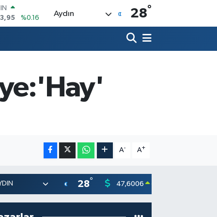
3,95
%0.16
°
28
R
Aydın
006
%0.06
250
%0.02
İN
398
%0.2
 ALTIN
aye:'Hay'
.87
%0.12
00
9
%70
-
+
A
A
°
28
47,6006
55,02
0.06
%
azarlar