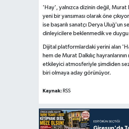
'Hay', yalnızca dizinin değil, Murat D
yeni bir yansıması olarak öne çıkıyor
ise başarılı sanatçı Derya Uluğ'un s
dinleyicilere beklenmedik ve duygu 
Dijital platformlardaki yerini alan 'H
hem de Murat Dalkılıç hayranlarının 
etkileyici atmosferiyle şimdiden se
biri olmaya aday görünüyor.
Kaynak:
RSS
EDITÖRÜN SEÇTIĞI
Giresun'da Ta