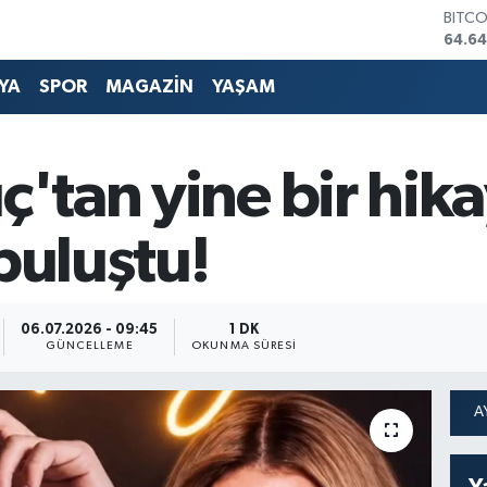
64.64
DOLA
47,6
EURO
YA
SPOR
MAGAZİN
YAŞAM
55,0
STERL
64,2
GRAM
ıç'tan yine bir hik
6500
BİST1
13.79
buluştu!
06.07.2026 - 09:45
1 DK
GÜNCELLEME
OKUNMA SÜRESI
Y