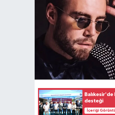
Balıkesir'de
desteği
İçeriği Görünt