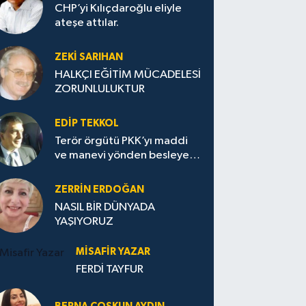
CHP’yi Kılıçdaroğlu eliyle
ateşe attılar.
ZEKI SARIHAN
HALKÇI EĞİTİM MÜCADELESİ
ZORUNLULUKTUR
EDIP TEKKOL
Terör örgütü PKK’yı maddi
ve manevi yönden besleyen
Avrupa...
ZERRIN ERDOĞAN
NASIL BİR DÜNYADA
YAŞIYORUZ
MISAFIR YAZAR
FERDİ TAYFUR