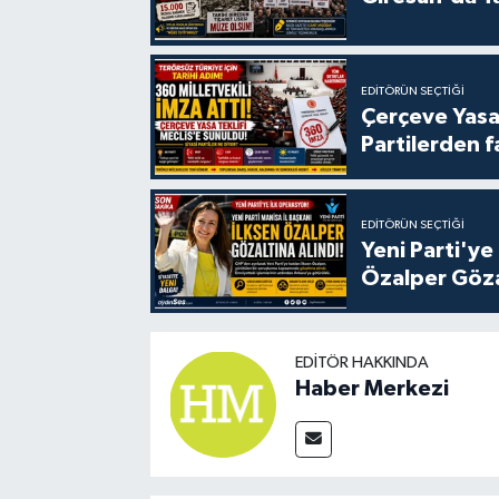
EDITÖRÜN SEÇTIĞI
Çerçeve Yasa
Partilerden f
EDITÖRÜN SEÇTIĞI
Yeni Parti'ye
Özalper Göza
EDITÖR HAKKINDA
Haber Merkezi