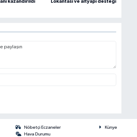
anı kazandırıldı
Lokantası ve altyapı desteği
Nöbetçi Eczaneler
Künye
Hava Durumu