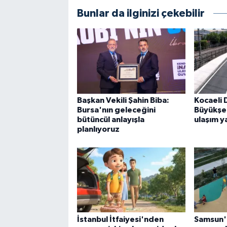
Bunlar da ilginizi çekebilir
Başkan Vekili Şahin Biba:
Kocaeli 
Bursa'nın geleceğini
Büyükşe
bütüncül anlayışla
ulaşım y
planlıyoruz
İstanbul İtfaiyesi'nden
Samsun'