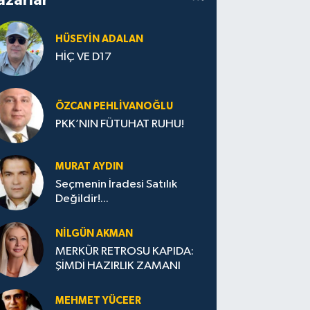
HÜSEYIN ADALAN
HİÇ VE D17
ÖZCAN PEHLIVANOĞLU
PKK’NIN FÜTUHAT RUHU!
MURAT AYDIN
Seçmenin İradesi Satılık
Değildir!...
NILGÜN AKMAN
MERKÜR RETROSU KAPIDA:
ŞİMDİ HAZIRLIK ZAMANI
MEHMET YÜCEER