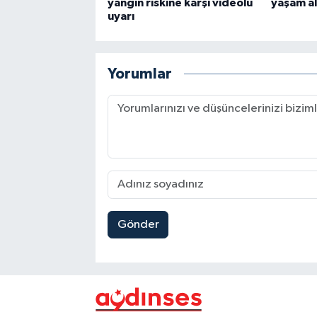
yangın riskine karşı videolu
yaşam al
uyarı
Yorumlar
Gönder