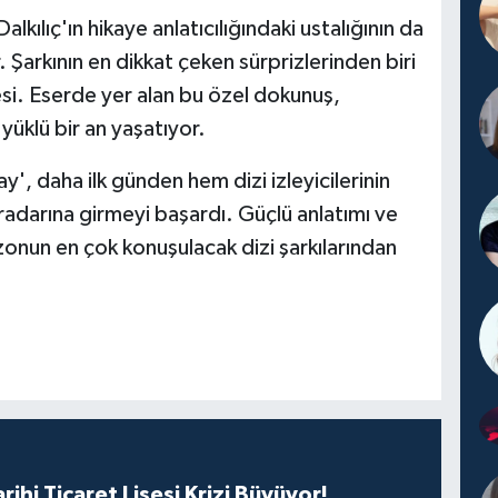
alkılıç'ın hikaye anlatıcılığındaki ustalığının da
. Şarkının en dikkat çeken sürprizlerinden biri
esi. Eserde yer alan bu özel dokunuş,
yüklü bir an yaşatıyor.
ay', daha ilk günden hem dizi izleyicilerinin
radarına girmeyi başardı. Güçlü anlatımı ve
zonun en çok konuşulacak dizi şarkılarından
rihi Ticaret Lisesi Krizi Büyüyor!