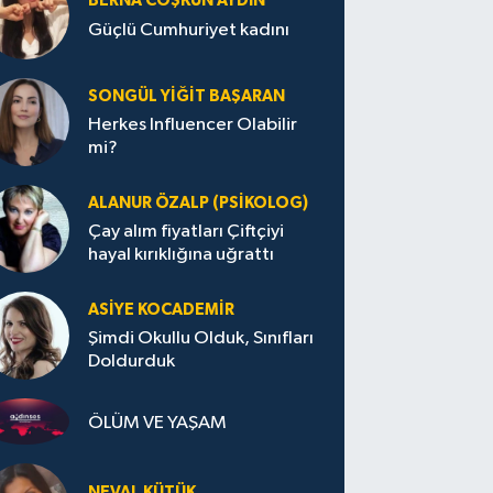
BERNA COŞKUN AYDIN
Güçlü Cumhuriyet kadını
SONGÜL YIĞIT BAŞARAN
Herkes Influencer Olabilir
mi?
ALANUR ÖZALP (PSIKOLOG)
Çay alım fiyatları Çiftçiyi
hayal kırıklığına uğrattı
ASIYE KOCADEMİR
Şimdi Okullu Olduk, Sınıfları
Doldurduk
ÖLÜM VE YAŞAM
NEVAL KÜTÜK