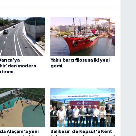
Darıca'ya
Yakıt barcı filosuna iki yeni
hir'den modern
gemi
atırımı
da Alaçam'a yeni
Balıkesir'de Kepsut'a Kent