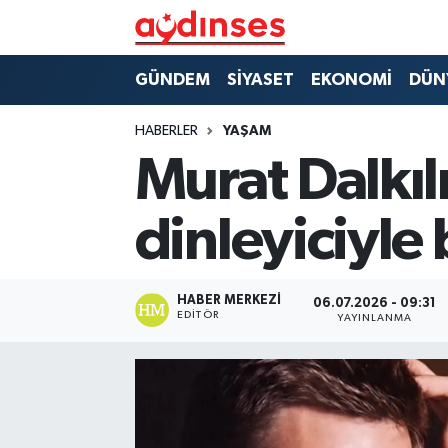
GÜNDEM
Nöbetçi Eczaneler
GÜNDEM
SİYASET
EKONOMİ
DÜN
SİYASET
Hava Durumu
HABERLER
YAŞAM
Murat Dalkıl
EKONOMİ
Aydin Namaz Vakitleri
dinleyiciyle 
DÜNYA
Trafik Durumu
SPOR
Süper Lig Puan Durumu ve Fikstür
HABER MERKEZI
06.07.2026 - 09:31
EDITÖR
YAYINLANMA
MAGAZİN
Tüm Manşetler
YAŞAM
Son Dakika Haberleri
Haber Arşivi