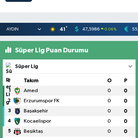
°
41
47,5986
55
0.06
%
Süper Lig Puan Durumu
Süper Lig
#
Takım
O
P
1
Amed
0
0
2
Erzurumspor FK
0
0
3
Başakşehir
0
0
4
Kocaelispor
0
0
5
Beşiktaş
0
0