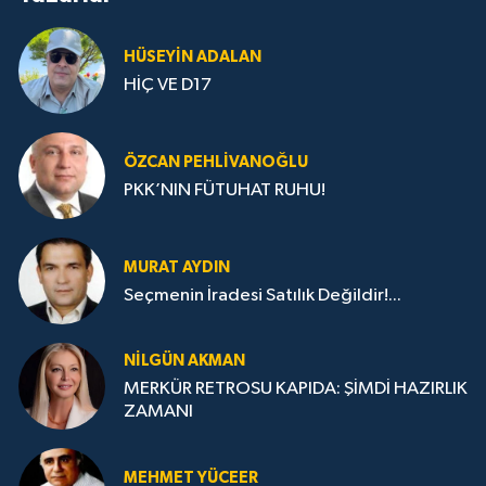
HÜSEYIN ADALAN
HİÇ VE D17
ÖZCAN PEHLIVANOĞLU
PKK’NIN FÜTUHAT RUHU!
MURAT AYDIN
Seçmenin İradesi Satılık Değildir!...
NILGÜN AKMAN
MERKÜR RETROSU KAPIDA: ŞİMDİ HAZIRLIK
ZAMANI
MEHMET YÜCEER