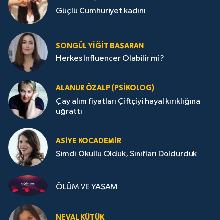
Güçlü Cumhuriyet kadını
SONGÜL YIĞIT BAŞARAN
Herkes Influencer Olabilir mi?
ALANUR ÖZALP (PSIKOLOG)
Çay alım fiyatları Çiftçiyi hayal kırıklığına
uğrattı
ASIYE KOCADEMİR
Şimdi Okullu Olduk, Sınıfları Doldurduk
ÖLÜM VE YAŞAM
NEVAL KÜTÜK