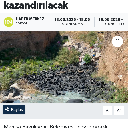
kazandırılacak
HABER MERKEZI
18.06.2026 - 18:06
19.06.2026 - 0
EDITÖR
YAYINLANMA
GÜNCELLEM
Paylaş
-
+
A
A
Manisa Büyükşehir Belediyesi, çevre odaklı