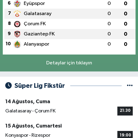
6
Eyüpspor
0
0
7
Galatasaray
0
0
8
Çorum FK
0
0
9
Gaziantep FK
0
0
10
Alanyaspor
0
0
Detaylar için tıklayın
Süper Lig Fikstür
14 Ağustos, Cuma
Galatasaray - Çorum FK
21:30
15 Ağustos, Cumartesi
Konyaspor - Rizespor
19:00