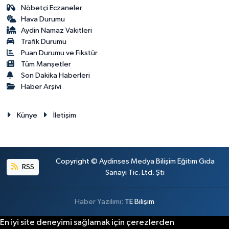
Nöbetçi Eczaneler
Hava Durumu
Aydin Namaz Vakitleri
Trafik Durumu
Puan Durumu ve Fikstür
Tüm Manşetler
Son Dakika Haberleri
Haber Arşivi
Künye
İletişim
Copyright © Aydinses Medya Bilişim Eğitim Gıda
RSS
Sanayi Tic. Ltd. Şti
Haber Yazılımı:
TE Bilişim
En iyi site deneyimi sağlamak için çerezlerden