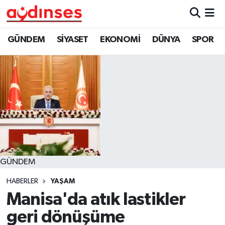
GÜNDEM
Nöbetçi Eczaneler
GÜNDEM
SİYASET
EKONOMİ
DÜNYA
SPOR
SİYASET
Hava Durumu
EKONOMİ
Aydin Namaz Vakitleri
DÜNYA
Trafik Durumu
SPOR
Süper Lig Puan Durumu ve Fikstür
GÜNDEM
MAGAZİN
Tüm Manşetler
HABERLER
YAŞAM
YAŞAM
Son Dakika Haberleri
Manisa'da atık lastikler
geri dönüşüme
Haber Arşivi