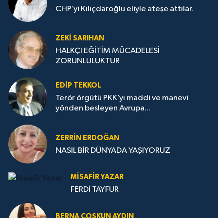
CHP’yi Kılıçdaroğlu eliyle ateşe attılar.
ZEKI SARIHAN
HALKÇI EĞİTİM MÜCADELESİ
ZORUNLULUKTUR
EDIP TEKKOL
Terör örgütü PKK’yı maddi ve manevi
yönden besleyen Avrupa...
ZERRIN ERDOĞAN
NASIL BİR DÜNYADA YAŞIYORUZ
MISAFIR YAZAR
FERDİ TAYFUR
BERNA COŞKUN AYDIN