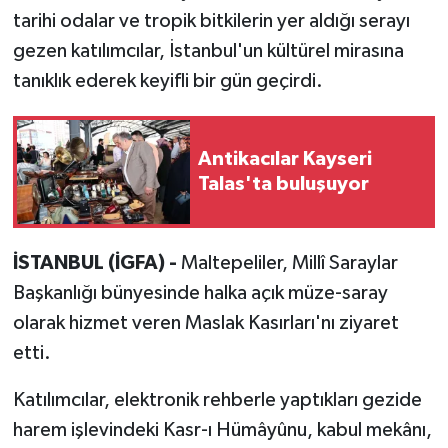
tarihi odalar ve tropik bitkilerin yer aldığı serayı
gezen katılımcılar, İstanbul'un kültürel mirasına
tanıklık ederek keyifli bir gün geçirdi.
Antikacılar Kayseri
Talas'ta buluşuyor
İSTANBUL (İGFA) -
Maltepeliler, Millî Saraylar
Başkanlığı bünyesinde halka açık müze-saray
olarak hizmet veren Maslak Kasırları'nı ziyaret
etti.
Katılımcılar, elektronik rehberle yaptıkları gezide
harem işlevindeki Kasr-ı Hümâyûnu, kabul mekânı,