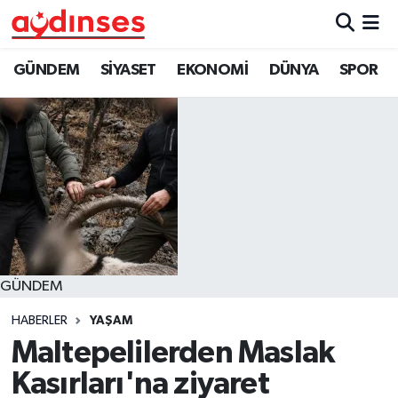
GÜNDEM
Nöbetçi Eczaneler
GÜNDEM
SİYASET
EKONOMİ
DÜNYA
SPOR
SİYASET
Hava Durumu
EKONOMİ
Aydin Namaz Vakitleri
DÜNYA
Trafik Durumu
SPOR
Süper Lig Puan Durumu ve Fikstür
GÜNDEM
MAGAZİN
Tüm Manşetler
HABERLER
YAŞAM
YAŞAM
Son Dakika Haberleri
Maltepelilerden Maslak
Kasırları'na ziyaret
Haber Arşivi