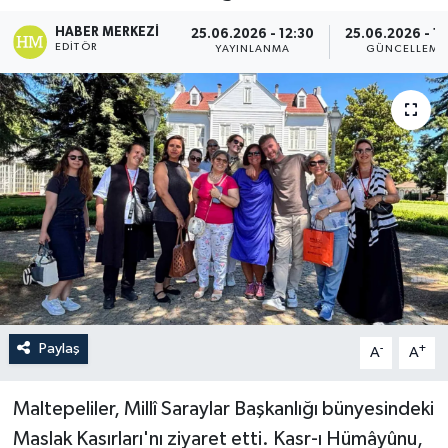
HABER MERKEZI
25.06.2026 - 12:30
25.06.2026 - 12
EDITÖR
YAYINLANMA
GÜNCELLEME
Paylaş
-
+
A
A
Maltepeliler, Millî Saraylar Başkanlığı bünyesindeki
Maslak Kasırları'nı ziyaret etti. Kasr-ı Hümâyûnu,