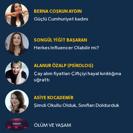
BERNA COŞKUN AYDIN
Güçlü Cumhuriyet kadını
SONGÜL YIĞIT BAŞARAN
Herkes Influencer Olabilir mi?
ALANUR ÖZALP (PSIKOLOG)
Çay alım fiyatları Çiftçiyi hayal kırıklığına
uğrattı
ASIYE KOCADEMİR
Şimdi Okullu Olduk, Sınıfları Doldurduk
ÖLÜM VE YAŞAM