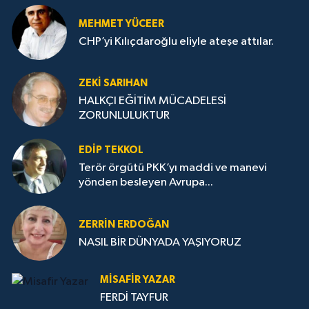
MEHMET YÜCEER
CHP’yi Kılıçdaroğlu eliyle ateşe attılar.
ZEKI SARIHAN
HALKÇI EĞİTİM MÜCADELESİ
ZORUNLULUKTUR
EDIP TEKKOL
Terör örgütü PKK’yı maddi ve manevi
yönden besleyen Avrupa...
ZERRIN ERDOĞAN
NASIL BİR DÜNYADA YAŞIYORUZ
MISAFIR YAZAR
FERDİ TAYFUR