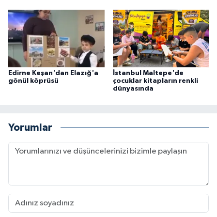
Edirne Keşan'dan Elazığ'a
İstanbul Maltepe'de
gönül köprüsü
çocuklar kitapların renkli
dünyasında
Yorumlar