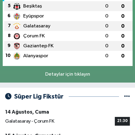
5
Beşiktaş
0
0
6
Eyüpspor
0
0
7
Galatasaray
0
0
8
Çorum FK
0
0
9
Gaziantep FK
0
0
10
Alanyaspor
0
0
Detaylar için tıklayın
Süper Lig Fikstür
14 Ağustos, Cuma
Galatasaray - Çorum FK
21:30