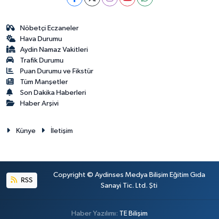
Nöbetçi Eczaneler
Hava Durumu
Aydin Namaz Vakitleri
Trafik Durumu
Puan Durumu ve Fikstür
Tüm Manşetler
Son Dakika Haberleri
Haber Arşivi
Künye
İletişim
Copyright © Aydinses Medya Bilişim Eğitim Gıda
RSS
Sanayi Tic. Ltd. Şti
Haber Yazılımı:
TE Bilişim