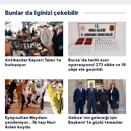
Bunlar da ilginizi çekebilir
Antikacılar Kayseri Talas'ta
Bursa'da tarihi eser
buluşuyor
operasyonu! 273 sikke ve 18
obje ele geçirildi
Eyüpsultan Meydanı
Gebze'nin geleceği için
yenileniyor... İlk taşı Nuri
Başkent'te güçlü temaslar
Aslan koydu