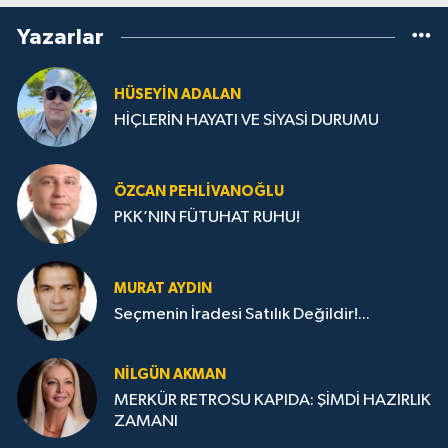
Yazarlar
HÜSEYIN ADALAN
HİÇLERİN HAYATI VE SİYASİ DURUMU
ÖZCAN PEHLIVANOĞLU
PKK’NIN FÜTUHAT RUHU!
MURAT AYDIN
Seçmenin İradesi Satılık Değildir!...
NILGÜN AKMAN
MERKÜR RETROSU KAPIDA: ŞİMDİ HAZIRLIK
ZAMANI