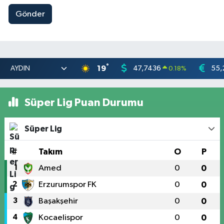
Gönder
°
19
47,7436
55,
0.18
%
Süper Lig Puan Durumu
Süper Lig
#
Takım
O
P
1
Amed
0
0
2
Erzurumspor FK
0
0
3
Başakşehir
0
0
4
Kocaelispor
0
0