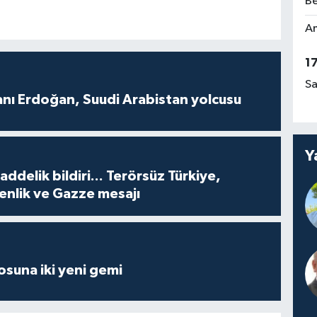
Be
Am
1
Sa
ı Erdoğan, Suudi Arabistan yolcusu
Y
delik bildiri... Terörsüz Türkiye,
enlik ve Gazze mesajı
losuna iki yeni gemi