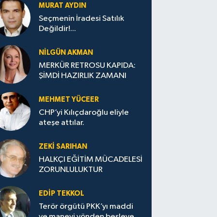
MURAT AYDIN
Seçmenin İradesi Satılık
Değildir!...
NILGÜN AKMAN
MERKÜR RETROSU KAPIDA:
ŞİMDİ HAZIRLIK ZAMANI
MEHMET YÜCEER
CHP’yi Kılıçdaroğlu eliyle
ateşe attılar.
ZEKI SARIHAN
HALKÇI EĞİTİM MÜCADELESİ
ZORUNLULUKTUR
EDIP TEKKOL
Terör örgütü PKK’yı maddi
ve manevi yönden besleyen