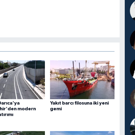
Darıca'ya
Yakıt barcı filosuna iki yeni
hir'den modern
gemi
atırımı