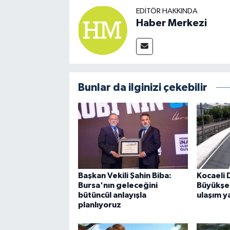
EDITÖR HAKKINDA
Haber Merkezi
Bunlar da ilginizi çekebilir
Başkan Vekili Şahin Biba:
Kocaeli 
Bursa'nın geleceğini
Büyükşe
bütüncül anlayışla
ulaşım y
planlıyoruz