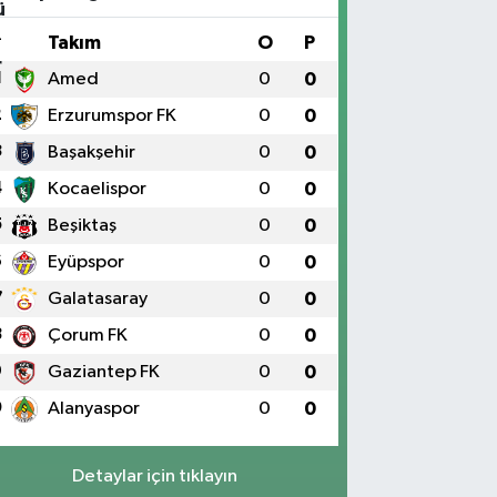
#
Takım
O
P
1
Amed
0
0
2
Erzurumspor FK
0
0
3
Başakşehir
0
0
4
Kocaelispor
0
0
5
Beşiktaş
0
0
6
Eyüpspor
0
0
7
Galatasaray
0
0
8
Çorum FK
0
0
9
Gaziantep FK
0
0
0
Alanyaspor
0
0
Detaylar için tıklayın