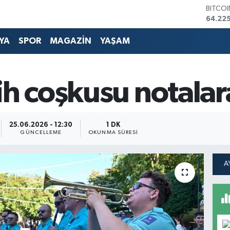
DOLA
47,67
EURO
55,04
YA
SPOR
MAGAZİN
YAŞAM
STERLİ
64,21
GRAM 
6510.
ih coşkusu notalar
BİST1
13.799
BITCO
64.225
25.06.2026 - 12:30
1 DK
GÜNCELLEME
OKUNMA SÜRESI