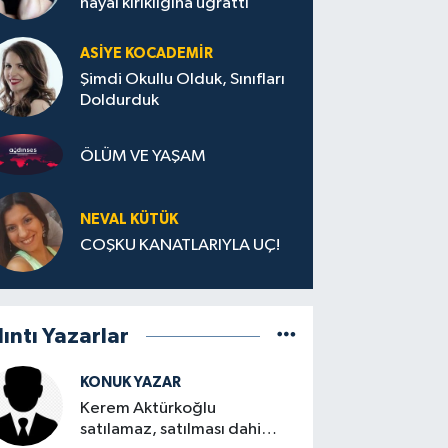
hayal kırıklığına uğrattı
ASIYE KOCADEMİR
Şimdi Okullu Olduk, Sınıfları
Doldurduk
ÖLÜM VE YAŞAM
NEVAL KÜTÜK
COŞKU KANATLARIYLA UÇ!
lıntı Yazarlar
KONUK YAZAR
Kerem Aktürkoğlu
satılamaz, satılması dahi