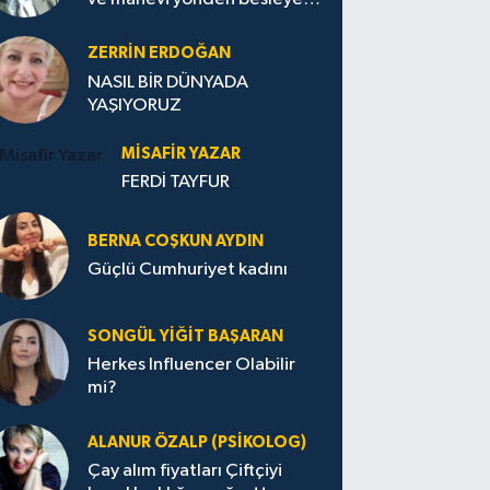
Avrupa...
ZERRIN ERDOĞAN
NASIL BİR DÜNYADA
YAŞIYORUZ
MISAFIR YAZAR
FERDİ TAYFUR
BERNA COŞKUN AYDIN
Güçlü Cumhuriyet kadını
SONGÜL YIĞIT BAŞARAN
Herkes Influencer Olabilir
mi?
ALANUR ÖZALP (PSIKOLOG)
Çay alım fiyatları Çiftçiyi