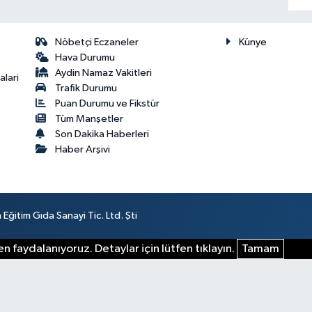
Nöbetçi Eczaneler
Künye
Hava Durumu
Aydin Namaz Vakitleri
lari
Trafik Durumu
Puan Durumu ve Fikstür
Tüm Manşetler
Son Dakika Haberleri
Haber Arşivi
ğitim Gıda Sanayi Tic. Ltd. Şti
n faydalanıyoruz. Detaylar için lütfen tıklayın.
Tamam