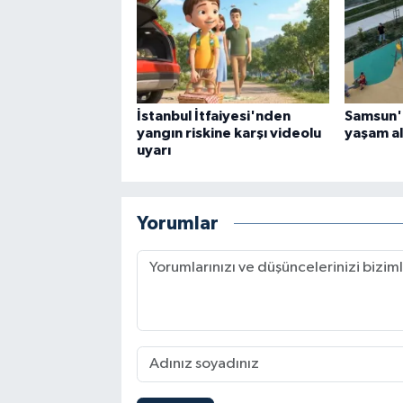
İstanbul İtfaiyesi'nden
Samsun'
yangın riskine karşı videolu
yaşam al
uyarı
Yorumlar