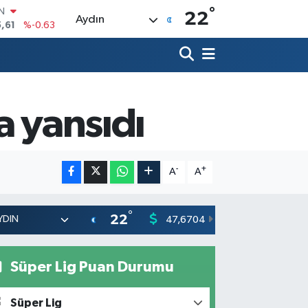
°
R
22
Aydın
04
%0
06
%-0.08
N
43
%0
ALTIN
40
%0.45
a yansıdı
00
%70
IN
,61
%-0.63
-
+
A
A
°
22
47,6704
55,0406
0
%
Süper Lig Puan Durumu
Süper Lig