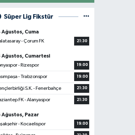
Süper Lig Fikstür
4 Ağustos, Cuma
latasaray - Çorum FK
21:30
5 Ağustos, Cumartesi
nyaspor - Rizespor
19:00
sımpaşa - Trabzonspor
19:00
nçlerbirliği S.K. - Fenerbahçe
21:30
ziantep FK - Alanyaspor
21:30
6 Ağustos, Pazar
şakşehir - Kocaelispor
19:00