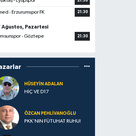
şiktaş - Eyüpspor
21:30
ed - Erzurumspor FK
21:30
7 Ağustos, Pazartesi
msunspor - Göztepe
21:30
azarlar
HÜSEYIN ADALAN
HİÇ VE D17
ÖZCAN PEHLIVANOĞLU
PKK’NIN FÜTUHAT RUHU!