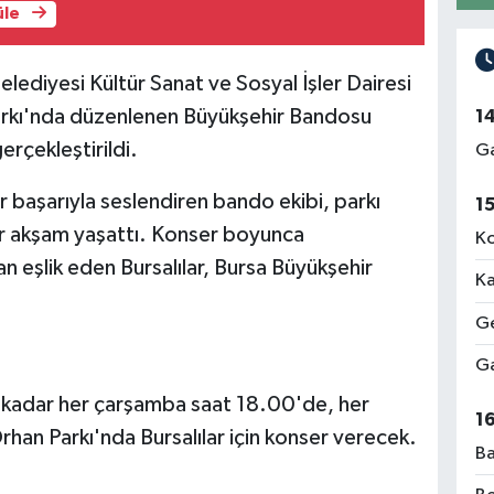
üle
lediyesi Kültür Sanat ve Sosyal İşler Dairesi
Parkı'nda düzenlenen Büyükşehir Bandosu
1
gerçekleştirildi.
Ga
ir başarıyla seslendiren bando ekibi, parkı
1
ir akşam yaşattı. Konser boyunca
Ko
an eşlik eden Bursalılar, Bursa Büyükşehir
Ka
Ge
Ga
kadar her çarşamba saat 18.00'de, her
1
han Parkı'nda Bursalılar için konser verecek.
Ba