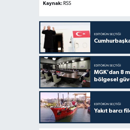
Kaynak:
RSS
EDITÖRÜN SEÇTIĞI
Cumhurbaşkan
EDITÖRÜN SEÇTIĞI
MGK'dan 8 mad
bölgesel güv
EDITÖRÜN SEÇTIĞI
Yakıt barcı fi