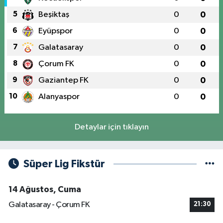
5
Beşiktaş
0
0
6
Eyüpspor
0
0
7
Galatasaray
0
0
8
Çorum FK
0
0
9
Gaziantep FK
0
0
10
Alanyaspor
0
0
Detaylar için tıklayın
Süper Lig Fikstür
14 Ağustos, Cuma
Galatasaray - Çorum FK
21:30