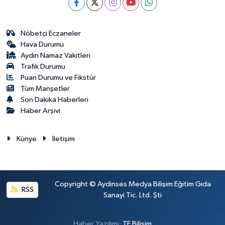
Nöbetçi Eczaneler
Hava Durumu
Aydin Namaz Vakitleri
Trafik Durumu
Puan Durumu ve Fikstür
Tüm Manşetler
Son Dakika Haberleri
Haber Arşivi
Künye
İletişim
Copyright © Aydinses Medya Bilişim Eğitim Gıda
RSS
Sanayi Tic. Ltd. Şti
Haber Yazılımı:
TE Bilişim