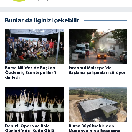
Bunlar da ilginizi çekebilir
Bursa Nilüfer'de Başkan
İstanbul Maltepe'de
Özdemir, Esentepeliler'i
ilaçlama çalışmaları sürüyor
dinledi
Denizli Opera ve Bale
Bursa Büyükşehir'den
Günleri'nde 'Kuğu Gölü'
Mudanya'nın altyapısına