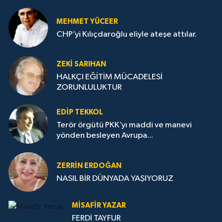
MEHMET YÜCEER
CHP’yi Kılıçdaroğlu eliyle ateşe attılar.
ZEKI SARIHAN
HALKÇI EĞİTİM MÜCADELESİ
ZORUNLULUKTUR
EDIP TEKKOL
Terör örgütü PKK’yı maddi ve manevi
yönden besleyen Avrupa...
ZERRIN ERDOĞAN
NASIL BİR DÜNYADA YAŞIYORUZ
MISAFIR YAZAR
FERDİ TAYFUR