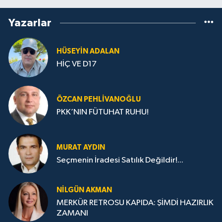
Yazarlar
HÜSEYIN ADALAN
HİÇ VE D17
ÖZCAN PEHLIVANOĞLU
PKK’NIN FÜTUHAT RUHU!
MURAT AYDIN
Seçmenin İradesi Satılık Değildir!...
NILGÜN AKMAN
MERKÜR RETROSU KAPIDA: ŞİMDİ HAZIRLIK
ZAMANI