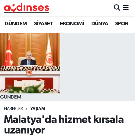
GÜNDEM
Nöbetçi Eczaneler
GÜNDEM
SİYASET
EKONOMİ
DÜNYA
SPOR
SİYASET
Hava Durumu
EKONOMİ
Aydin Namaz Vakitleri
DÜNYA
Trafik Durumu
SPOR
Süper Lig Puan Durumu ve Fikstür
GÜNDEM
MAGAZİN
Tüm Manşetler
HABERLER
YAŞAM
YAŞAM
Son Dakika Haberleri
Malatya'da hizmet kırsala
uzanıyor
Haber Arşivi