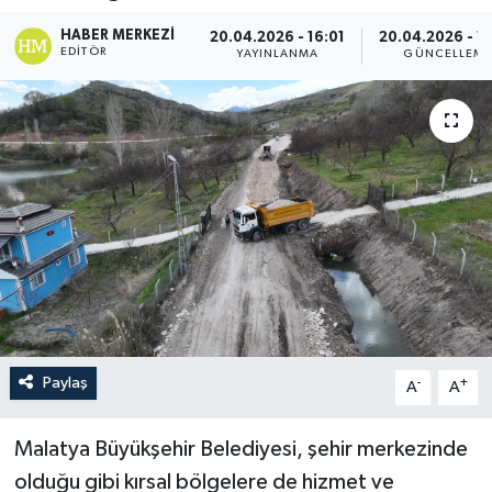
HABER MERKEZI
20.04.2026 - 16:01
20.04.2026 - 1
EDITÖR
YAYINLANMA
GÜNCELLEM
Paylaş
-
+
A
A
Malatya Büyükşehir Belediyesi, şehir merkezinde
olduğu gibi kırsal bölgelere de hizmet ve