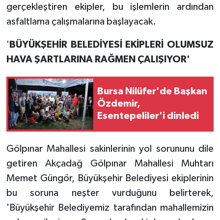
gerçekleştiren ekipler, bu işlemlerin ardından
asfaltlama çalışmalarına başlayacak.
'
BÜYÜKŞEHİR BELEDİYESİ EKİPLERİ OLUMSUZ
HAVA ŞARTLARINA RAĞMEN ÇALIŞIYOR'
Bursa Nilüfer'de Başkan
Özdemir,
Esentepeliler'i dinledi
Gölpınar Mahallesi sakinlerinin yol sorununu dile
getiren Akçadağ Gölpınar Mahallesi Muhtarı
Memet Güngör, Büyükşehir Belediyesi ekiplerinin
bu soruna neşter vurduğunu belirterek,
'Büyükşehir Belediyemiz tarafından mahallemizin