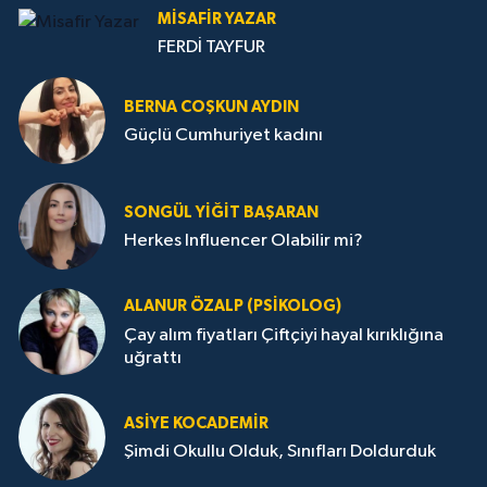
MISAFIR YAZAR
FERDİ TAYFUR
BERNA COŞKUN AYDIN
Güçlü Cumhuriyet kadını
SONGÜL YIĞIT BAŞARAN
Herkes Influencer Olabilir mi?
ALANUR ÖZALP (PSIKOLOG)
Çay alım fiyatları Çiftçiyi hayal kırıklığına
uğrattı
ASIYE KOCADEMİR
Şimdi Okullu Olduk, Sınıfları Doldurduk