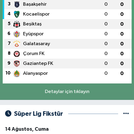
3
Başakşehir
0
0
4
Kocaelispor
0
0
5
Beşiktaş
0
0
6
Eyüpspor
0
0
7
Galatasaray
0
0
8
Çorum FK
0
0
9
Gaziantep FK
0
0
10
Alanyaspor
0
0
Detaylar için tıklayın
Süper Lig Fikstür
14 Ağustos, Cuma