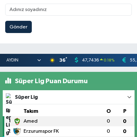
Gönder
°
36
47,7436
55,
0.18
%
Süper Lig Puan Durumu
Süper Lig
#
Takım
O
P
1
Amed
0
0
2
Erzurumspor FK
0
0