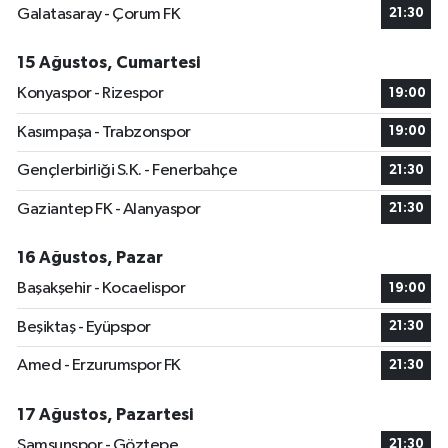
Galatasaray - Çorum FK
21:30
15 Ağustos, Cumartesi
Konyaspor - Rizespor
19:00
Kasımpaşa - Trabzonspor
19:00
Gençlerbirliği S.K. - Fenerbahçe
21:30
Gaziantep FK - Alanyaspor
21:30
16 Ağustos, Pazar
Başakşehir - Kocaelispor
19:00
Beşiktaş - Eyüpspor
21:30
Amed - Erzurumspor FK
21:30
17 Ağustos, Pazartesi
Samsunspor - Göztepe
21:30