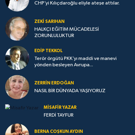
CHP’yi Kılıçdaroğlu eliyle ateşe attılar.
ZEKI SARIHAN
HALKÇI EĞİTİM MÜCADELESİ
ZORUNLULUKTUR
EDIP TEKKOL
Terör örgütü PKK’yı maddi ve manevi
yönden besleyen Avrupa...
ZERRIN ERDOĞAN
NASIL BİR DÜNYADA YAŞIYORUZ
MISAFIR YAZAR
FERDİ TAYFUR
BERNA COŞKUN AYDIN