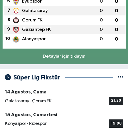
6
Eyüpspor
0
0
7
Galatasaray
0
0
8
Çorum FK
0
0
9
Gaziantep FK
0
0
10
Alanyaspor
0
0
Detaylar için tıklayın
Süper Lig Fikstür
14 Ağustos, Cuma
Galatasaray - Çorum FK
21:30
15 Ağustos, Cumartesi
Konyaspor - Rizespor
19:00