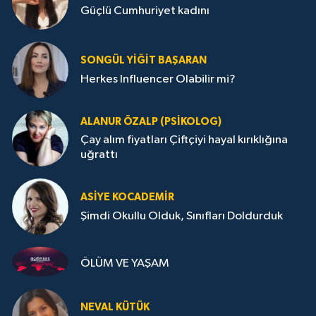
Güçlü Cumhuriyet kadını
SONGÜL YIĞIT BAŞARAN
Herkes Influencer Olabilir mi?
ALANUR ÖZALP (PSIKOLOG)
Çay alım fiyatları Çiftçiyi hayal kırıklığına
uğrattı
ASIYE KOCADEMİR
Şimdi Okullu Olduk, Sınıfları Doldurduk
ÖLÜM VE YAŞAM
NEVAL KÜTÜK