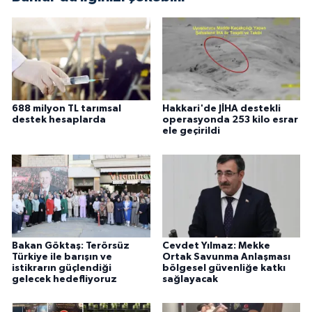
688 milyon TL tarımsal
Hakkari'de JİHA destekli
destek hesaplarda
operasyonda 253 kilo esrar
ele geçirildi
Bakan Göktaş: Terörsüz
Cevdet Yılmaz: Mekke
Türkiye ile barışın ve
Ortak Savunma Anlaşması
istikrarın güçlendiği
bölgesel güvenliğe katkı
gelecek hedefliyoruz
sağlayacak