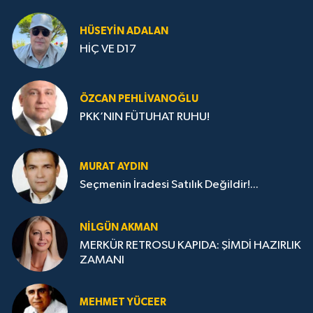
HÜSEYIN ADALAN
HİÇ VE D17
ÖZCAN PEHLIVANOĞLU
PKK’NIN FÜTUHAT RUHU!
MURAT AYDIN
Seçmenin İradesi Satılık Değildir!...
NILGÜN AKMAN
MERKÜR RETROSU KAPIDA: ŞİMDİ HAZIRLIK
ZAMANI
MEHMET YÜCEER