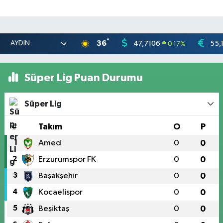
°
36
47,7106
55,
0.17
%
Süper Lig Puan Durumu
Süper Lig
#
Takım
O
P
1
Amed
0
0
2
Erzurumspor FK
0
0
3
Başakşehir
0
0
4
Kocaelispor
0
0
5
Beşiktaş
0
0