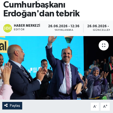
Cumhurbaşkanı
Erdoğan'dan tebrik
HABER MERKEZI
26.06.2026 - 12:36
26.06.2026 - 1
EDITÖR
YAYINLANMA
GÜNCELLEM
Paylaş
-
+
A
A