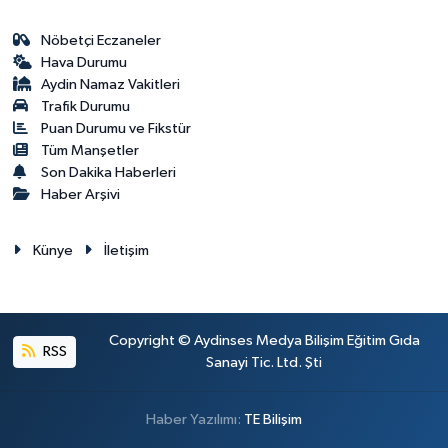
Nöbetçi Eczaneler
Hava Durumu
Aydin Namaz Vakitleri
Trafik Durumu
Puan Durumu ve Fikstür
Tüm Manşetler
Son Dakika Haberleri
Haber Arşivi
Künye
İletişim
Copyright © Aydinses Medya Bilişim Eğitim Gıda
RSS
Sanayi Tic. Ltd. Şti
Haber Yazılımı:
TE Bilişim