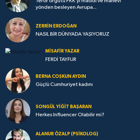
Terör örgütü PKK’yı maddi ve manevi
yönden besleyen Avrupa...
ZERRIN ERDOĞAN
NASIL BİR DÜNYADA YAŞIYORUZ
MISAFIR YAZAR
FERDİ TAYFUR
BERNA COŞKUN AYDIN
Güçlü Cumhuriyet kadını
SONGÜL YIĞIT BAŞARAN
Herkes Influencer Olabilir mi?
ALANUR ÖZALP (PSIKOLOG)