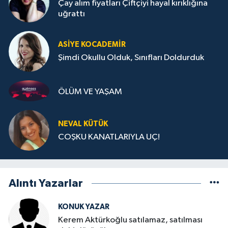
Çay alım fiyatları Çiftçiyi hayal kırıklığına
uğrattı
ASIYE KOCADEMİR
Şimdi Okullu Olduk, Sınıfları Doldurduk
ÖLÜM VE YAŞAM
NEVAL KÜTÜK
COŞKU KANATLARIYLA UÇ!
Alıntı Yazarlar
KONUK YAZAR
Kerem Aktürkoğlu satılamaz, satılması