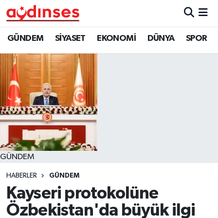
GÜNDEM
Nöbetçi Eczaneler
GÜNDEM
SİYASET
EKONOMİ
DÜNYA
SPOR
SİYASET
Hava Durumu
EKONOMİ
Aydin Namaz Vakitleri
DÜNYA
Trafik Durumu
SPOR
Süper Lig Puan Durumu ve Fikstür
GÜNDEM
MAGAZİN
Tüm Manşetler
HABERLER
GÜNDEM
YAŞAM
Son Dakika Haberleri
Kayseri protokolüne
Özbekistan'da büyük ilgi
Haber Arşivi