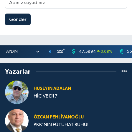
Gönder
°
22
47,5894
55
0.08
%
Yazarlar
HÜSEYIN ADALAN
HİÇ VE D17
ÖZCAN PEHLIVANOĞLU
PKK’NIN FÜTUHAT RUHU!