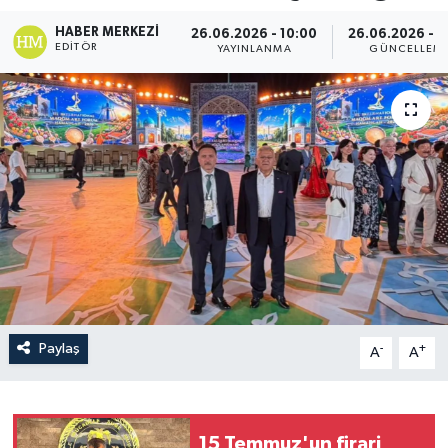
HABER MERKEZI
26.06.2026 - 10:00
26.06.2026 - 1
EDITÖR
YAYINLANMA
GÜNCELLEM
Paylaş
-
+
A
A
15 Temmuz'un firari