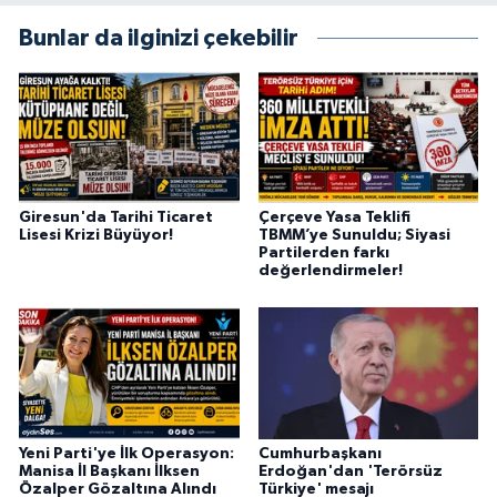
Bunlar da ilginizi çekebilir
Giresun'da Tarihi Ticaret
Çerçeve Yasa Teklifi
Lisesi Krizi Büyüyor!
TBMM’ye Sunuldu; Siyasi
Partilerden farkı
değerlendirmeler!
Yeni Parti'ye İlk Operasyon:
Cumhurbaşkanı
Manisa İl Başkanı İlksen
Erdoğan'dan 'Terörsüz
Özalper Gözaltına Alındı
Türkiye' mesajı