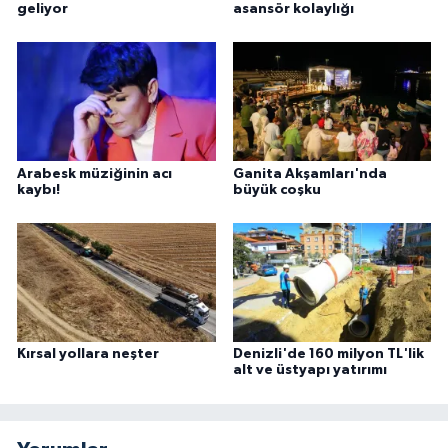
geliyor
asansör kolaylığı
Arabesk müziğinin acı
Ganita Akşamları'nda
kaybı!
büyük coşku
Kırsal yollara neşter
Denizli'de 160 milyon TL'lik
alt ve üstyapı yatırımı