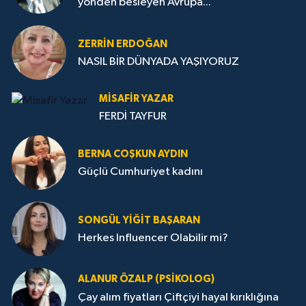
yönden besleyen Avrupa...
ZERRIN ERDOĞAN
NASIL BİR DÜNYADA YAŞIYORUZ
MISAFIR YAZAR
FERDİ TAYFUR
BERNA COŞKUN AYDIN
Güçlü Cumhuriyet kadını
SONGÜL YIĞIT BAŞARAN
Herkes Influencer Olabilir mi?
ALANUR ÖZALP (PSIKOLOG)
Çay alım fiyatları Çiftçiyi hayal kırıklığına