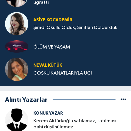
uğrattı
ASIYE KOCADEMİR
Şimdi Okullu Olduk, Sınıfları Doldurduk
ÖLÜM VE YAŞAM
NEVAL KÜTÜK
COŞKU KANATLARIYLA UÇ!
Alıntı Yazarlar
KONUK YAZAR
Kerem Aktürkoğlu satılamaz, satılması
dahi düşünülemez