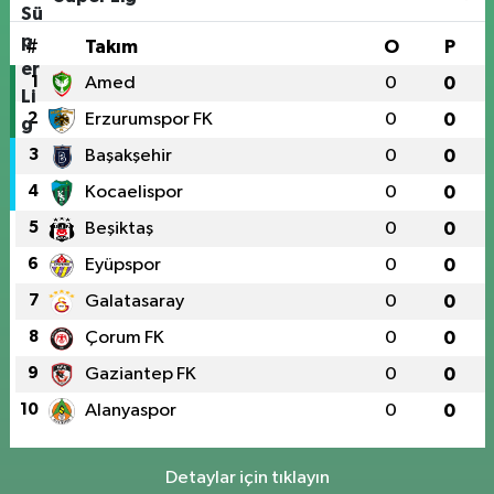
#
Takım
O
P
1
Amed
0
0
2
Erzurumspor FK
0
0
3
Başakşehir
0
0
4
Kocaelispor
0
0
5
Beşiktaş
0
0
6
Eyüpspor
0
0
7
Galatasaray
0
0
8
Çorum FK
0
0
9
Gaziantep FK
0
0
10
Alanyaspor
0
0
Detaylar için tıklayın