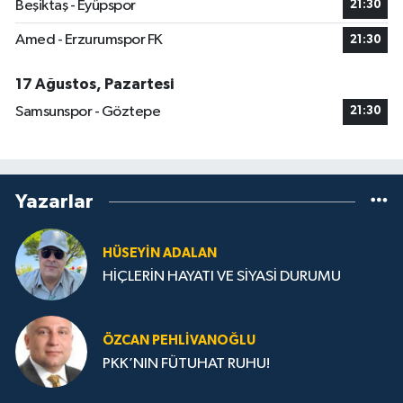
Beşiktaş - Eyüpspor
21:30
Amed - Erzurumspor FK
21:30
17 Ağustos, Pazartesi
Samsunspor - Göztepe
21:30
Yazarlar
HÜSEYIN ADALAN
HİÇLERİN HAYATI VE SİYASİ DURUMU
ÖZCAN PEHLIVANOĞLU
PKK’NIN FÜTUHAT RUHU!