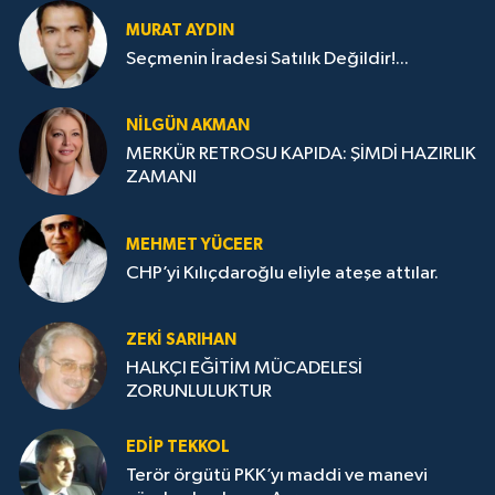
MURAT AYDIN
Seçmenin İradesi Satılık Değildir!...
NILGÜN AKMAN
MERKÜR RETROSU KAPIDA: ŞİMDİ HAZIRLIK
ZAMANI
MEHMET YÜCEER
CHP’yi Kılıçdaroğlu eliyle ateşe attılar.
ZEKI SARIHAN
HALKÇI EĞİTİM MÜCADELESİ
ZORUNLULUKTUR
EDIP TEKKOL
Terör örgütü PKK’yı maddi ve manevi