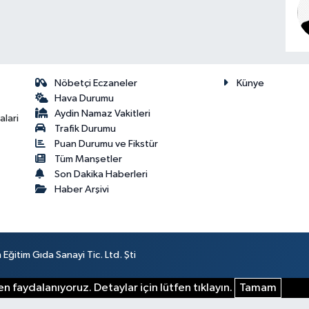
Nöbetçi Eczaneler
Künye
Hava Durumu
Aydin Namaz Vakitleri
lari
Trafik Durumu
Puan Durumu ve Fikstür
Tüm Manşetler
Son Dakika Haberleri
Haber Arşivi
ğitim Gıda Sanayi Tic. Ltd. Şti
n faydalanıyoruz. Detaylar için lütfen tıklayın.
Tamam