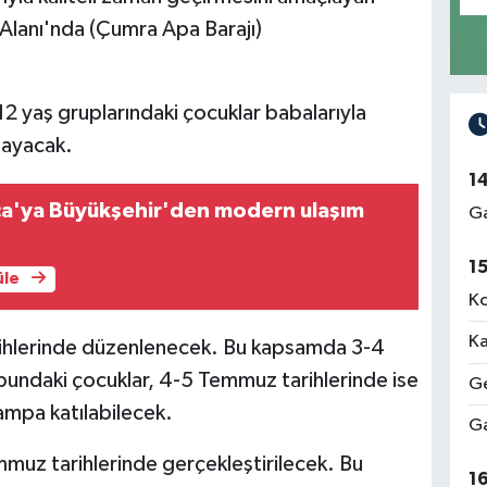
lanı'nda (Çumra Apa Barajı)
-12 yaş gruplarındaki çocuklar babalarıyla
şayacak.
1
ca'ya Büyükşehir'den modern ulaşım
Ga
1
üle
Ko
Ka
ihlerinde düzenlenecek. Bu kapsamda 3-4
undaki çocuklar, 4-5 Temmuz tarihlerinde ise
Ge
ampa katılabilecek.
Ga
muz tarihlerinde gerçekleştirilecek. Bu
1