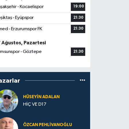
şakşehir - Kocaelispor
19:00
şiktaş - Eyüpspor
21:30
ed - Erzurumspor FK
21:30
7 Ağustos, Pazartesi
msunspor - Göztepe
21:30
azarlar
HÜSEYIN ADALAN
HİÇ VE D17
ÖZCAN PEHLIVANOĞLU