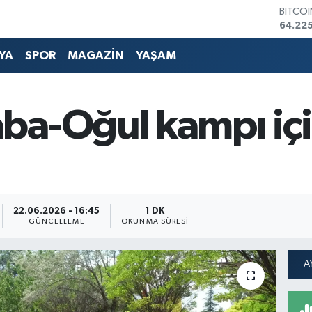
DOLA
47,714
EURO
55,03
YA
SPOR
MAGAZİN
YAŞAM
STERLİ
64,24
GRAM 
6510.
a-Oğul kampı için
BİST1
13.799
BITCO
64.225
22.06.2026 - 16:45
1 DK
GÜNCELLEME
OKUNMA SÜRESI