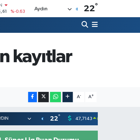
°
R
22
Aydın
3
%0.16
17
%-0.02
N
63
%0.07
ALTIN
40
%0.45
 kayıtlar
00
%70
IN
,61
%-0.63
-
+
A
A
°
22
47,7143
55,031
0.16
%
Süper Lig Puan Durumu