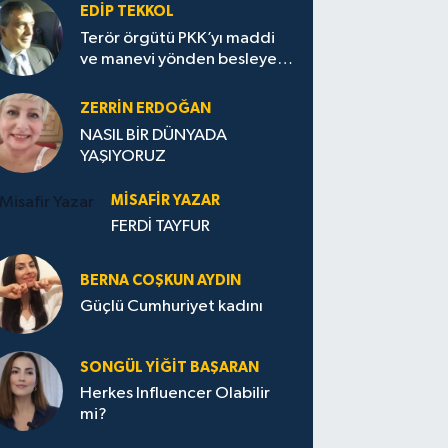
EDIP TEKKOL
Terör örgütü PKK’yı maddi
ve manevi yönden besleyen
Avrupa...
ZERRIN ERDOĞAN
NASIL BİR DÜNYADA
YAŞIYORUZ
MISAFIR YAZAR
FERDİ TAYFUR
BERNA COŞKUN AYDIN
Güçlü Cumhuriyet kadını
SONGÜL YIĞIT BAŞARAN
Herkes Influencer Olabilir
mi?