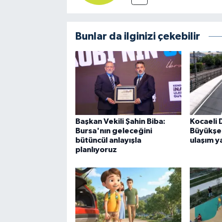
Bunlar da ilginizi çekebilir
Başkan Vekili Şahin Biba:
Kocaeli 
Bursa'nın geleceğini
Büyükşe
bütüncül anlayışla
ulaşım y
planlıyoruz