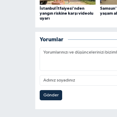
İstanbul İtfaiyesi'nden
Samsun'
yangın riskine karşı videolu
yaşam al
uyarı
Yorumlar
Gönder