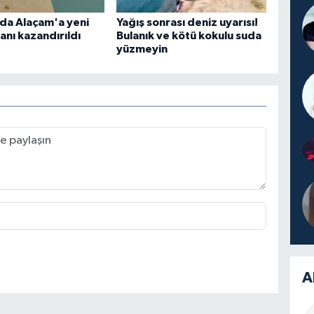
da Alaçam'a yeni
Yağış sonrası deniz uyarısı!
anı kazandırıldı
Bulanık ve kötü kokulu suda
yüzmeyin
A