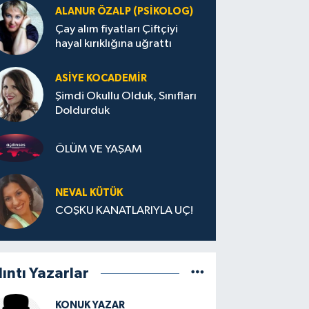
ALANUR ÖZALP (PSIKOLOG)
Çay alım fiyatları Çiftçiyi
hayal kırıklığına uğrattı
ASIYE KOCADEMİR
Şimdi Okullu Olduk, Sınıfları
Doldurduk
ÖLÜM VE YAŞAM
NEVAL KÜTÜK
COŞKU KANATLARIYLA UÇ!
lıntı Yazarlar
KONUK YAZAR