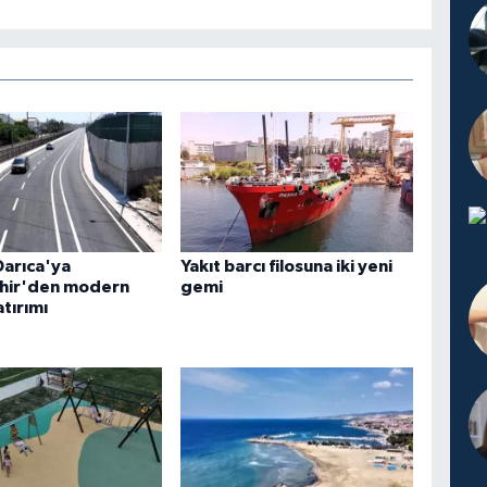
Darıca'ya
Yakıt barcı filosuna iki yeni
hir'den modern
gemi
atırımı