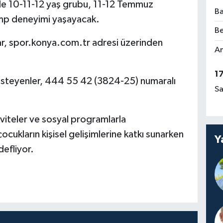
e 10-11-12 yaş grubu, 11-12 Temmuz
Ba
amp deneyimi yaşayacak.
Be
r, spor.konya.com.tr adresi üzerinden
Am
1
ak isteyenler, 444 55 42 (3824-25) numaralı
Sa
tiviteler ve sosyal programlarla
cukların kişisel gelişimlerine katkı sunarken
Y
defliyor.