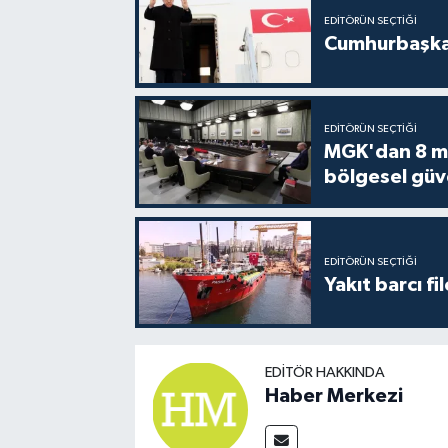
EDITÖRÜN SEÇTIĞI
Cumhurbaşkan
EDITÖRÜN SEÇTIĞI
MGK'dan 8 mad
bölgesel güv
EDITÖRÜN SEÇTIĞI
Yakıt barcı fi
EDITÖR HAKKINDA
Haber Merkezi