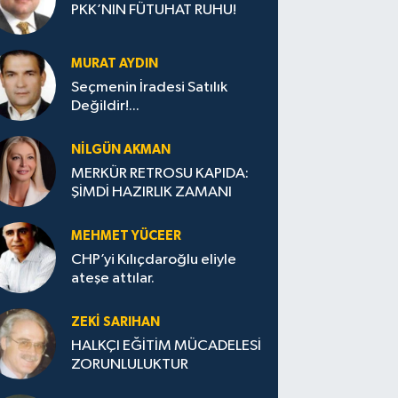
PKK’NIN FÜTUHAT RUHU!
MURAT AYDIN
Seçmenin İradesi Satılık
Değildir!...
NILGÜN AKMAN
MERKÜR RETROSU KAPIDA:
ŞİMDİ HAZIRLIK ZAMANI
MEHMET YÜCEER
CHP’yi Kılıçdaroğlu eliyle
ateşe attılar.
ZEKI SARIHAN
HALKÇI EĞİTİM MÜCADELESİ
ZORUNLULUKTUR