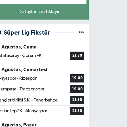
Detaylar için tıklayın
Süper Lig Fikstür
4 Ağustos, Cuma
latasaray - Çorum FK
21:30
5 Ağustos, Cumartesi
nyaspor - Rizespor
19:00
sımpaşa - Trabzonspor
19:00
nçlerbirliği S.K. - Fenerbahçe
21:30
ziantep FK - Alanyaspor
21:30
6 Ağustos, Pazar