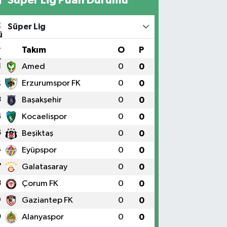
Süper Lig
#
Takım
O
P
1
Amed
0
0
2
Erzurumspor FK
0
0
3
Başakşehir
0
0
4
Kocaelispor
0
0
5
Beşiktaş
0
0
6
Eyüpspor
0
0
7
Galatasaray
0
0
8
Çorum FK
0
0
9
Gaziantep FK
0
0
0
Alanyaspor
0
0