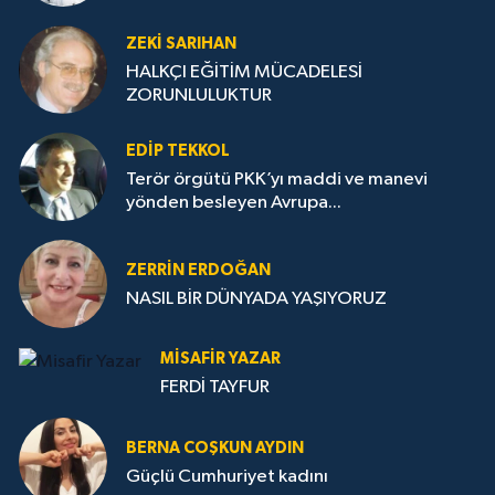
ZEKI SARIHAN
HALKÇI EĞİTİM MÜCADELESİ
ZORUNLULUKTUR
EDIP TEKKOL
Terör örgütü PKK’yı maddi ve manevi
yönden besleyen Avrupa...
ZERRIN ERDOĞAN
NASIL BİR DÜNYADA YAŞIYORUZ
MISAFIR YAZAR
FERDİ TAYFUR
BERNA COŞKUN AYDIN
Güçlü Cumhuriyet kadını