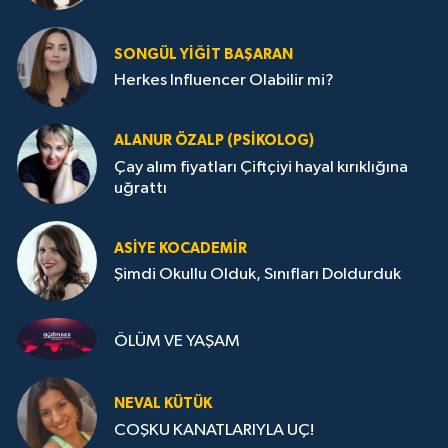
SONGÜL YIĞIT BAŞARAN
Herkes Influencer Olabilir mi?
ALANUR ÖZALP (PSIKOLOG)
Çay alım fiyatları Çiftçiyi hayal kırıklığına
uğrattı
ASIYE KOCADEMİR
Şimdi Okullu Olduk, Sınıfları Doldurduk
ÖLÜM VE YAŞAM
NEVAL KÜTÜK
COŞKU KANATLARIYLA UÇ!