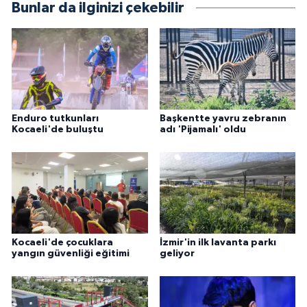
Bunlar da ilginizi çekebilir
Enduro tutkunları
Başkentte yavru zebranın
Kocaeli'de buluştu
adı 'Pijamalı' oldu
Kocaeli'de çocuklara
İzmir'in ilk lavanta parkı
yangın güvenliği eğitimi
geliyor