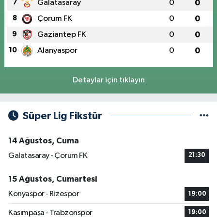
7
Galatasaray
0
0
8
Çorum FK
0
0
9
Gaziantep FK
0
0
10
Alanyaspor
0
0
Detaylar için tıklayın
Süper Lig Fikstür
14 Ağustos, Cuma
Galatasaray - Çorum FK
21:30
15 Ağustos, Cumartesi
Konyaspor - Rizespor
19:00
Kasımpaşa - Trabzonspor
19:00