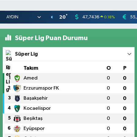
°
20
47,7436
55
0.18
%
Süper Lig Puan Durumu
Süper Lig
#
Takım
O
P
1
Amed
0
0
2
Erzurumspor FK
0
0
3
Başakşehir
0
0
4
Kocaelispor
0
0
5
Beşiktaş
0
0
6
Eyüpspor
0
0