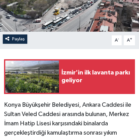
Paylaş
-
+
A
A
İzmir'in ilk lavanta parkı
geliyor
Konya Büyükşehir Belediyesi, Ankara Caddesi ile
Sultan Veled Caddesi arasında bulunan, Merkez
İmam Hatip Lisesi karşısındaki binalarda
gerçekleştirdiği kamulaştırma sonrası yıkım