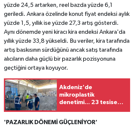
yüzde 24,5 artarken, reel bazda yüzde 6,1
geriledi. Ankara özelinde konut fiyat endeksi aylık
yüzde 1,5, yıllık ise yüzde 27,3 artış gösterdi.
Aynı dönemde yeni kiracı kira endeksi Ankara'da
yıllık yüzde 33,8 yükseldi. Bu veriler, kira tarafında
artış baskısının sürdüğünü ancak satış tarafında
alıcıların daha güçlü bir pazarlık pozisyonuna
geçtiğini ortaya koyuyor.
Akdeniz'de
mikroplastik
denetimi... 23 tesise
47,6 milyon TL ceza!
'PAZARLIK DÖNEMİ GÜÇLENİYOR'