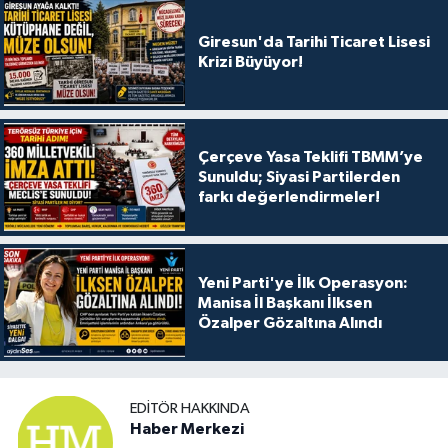
Giresun'da Tarihi Ticaret Lisesi
Krizi Büyüyor!
Çerçeve Yasa Teklifi TBMM’ye
Sunuldu; Siyasi Partilerden
farkı değerlendirmeler!
Yeni Parti'ye İlk Operasyon:
Manisa İl Başkanı İlksen
Özalper Gözaltına Alındı
EDITÖR HAKKINDA
Haber Merkezi