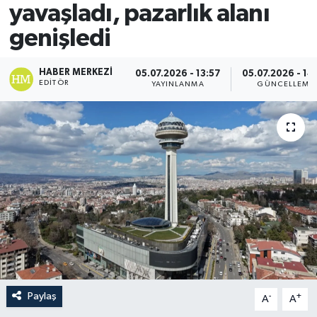
yavaşladı, pazarlık alanı
genişledi
HABER MERKEZI
05.07.2026 - 13:57
05.07.2026 - 14
EDITÖR
YAYINLANMA
GÜNCELLEME
Paylaş
-
+
A
A