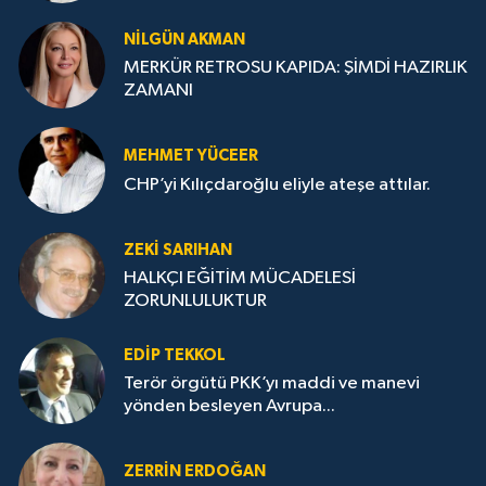
NILGÜN AKMAN
MERKÜR RETROSU KAPIDA: ŞİMDİ HAZIRLIK
ZAMANI
MEHMET YÜCEER
CHP’yi Kılıçdaroğlu eliyle ateşe attılar.
ZEKI SARIHAN
HALKÇI EĞİTİM MÜCADELESİ
ZORUNLULUKTUR
EDIP TEKKOL
Terör örgütü PKK’yı maddi ve manevi
yönden besleyen Avrupa...
ZERRIN ERDOĞAN