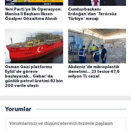
Yeni Parti'ye İlk Operasyon:
Cumhurbaşkanı
Manisa İl Başkanı İlksen
Erdoğan'dan 'Terörsüz
Özalper Gözaltına Alındı
Türkiye' mesajı
Osman Gazi platformu
Akdeniz'de mikroplastik
Eylül'de göreve
denetimi... 23 tesise 47,6
başlayacak... Gabar'da
milyon TL ceza!
günlük petrol üretimi 83 bin
200 varile ulaştı
Yorumlar