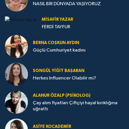
NASIL BİR DÜNYADA YAŞIYORUZ
MISAFIR YAZAR
FERDİ TAYFUR
BERNA COŞKUN AYDIN
Güçlü Cumhuriyet kadını
SONGÜL YIĞIT BAŞARAN
Herkes Influencer Olabilir mi?
ALANUR ÖZALP (PSIKOLOG)
Çay alım fiyatları Çiftçiyi hayal kırıklığına
uğrattı
ASIYE KOCADEMİR