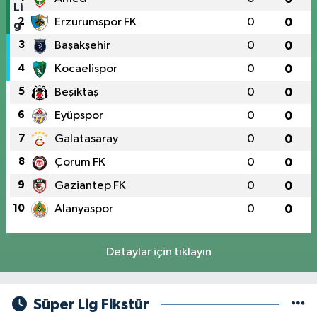
2
Erzurumspor FK
0
0
3
Başakşehir
0
0
4
Kocaelispor
0
0
5
Beşiktaş
0
0
6
Eyüpspor
0
0
7
Galatasaray
0
0
8
Çorum FK
0
0
9
Gaziantep FK
0
0
10
Alanyaspor
0
0
Detaylar için tıklayın
Süper Lig Fikstür