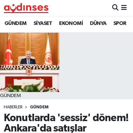
GÜNDEM
Nöbetçi Eczaneler
GÜNDEM
SİYASET
EKONOMİ
DÜNYA
SPOR
SİYASET
Hava Durumu
EKONOMİ
Aydin Namaz Vakitleri
DÜNYA
Trafik Durumu
SPOR
Süper Lig Puan Durumu ve Fikstür
GÜNDEM
MAGAZİN
Tüm Manşetler
HABERLER
GÜNDEM
YAŞAM
Son Dakika Haberleri
Konutlarda 'sessiz' dönem!
Ankara'da satışlar
Haber Arşivi