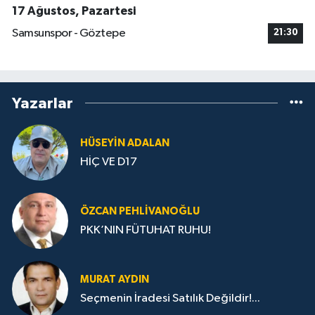
17 Ağustos, Pazartesi
Samsunspor - Göztepe
21:30
Yazarlar
HÜSEYIN ADALAN
HİÇ VE D17
ÖZCAN PEHLIVANOĞLU
PKK’NIN FÜTUHAT RUHU!
MURAT AYDIN
Seçmenin İradesi Satılık Değildir!...