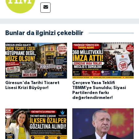
Bunlar da ilginizi çekebilir
Giresun'da Tarihi Ticaret
Çerçeve Yasa Teklifi
Lisesi Krizi Büyüyor!
TBMM’ye Sunuldu; Siyasi
Partilerden farkı
değerlendirmeler!