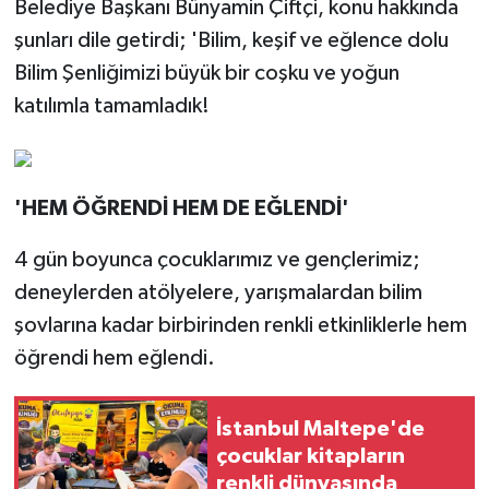
Belediye Başkanı Bünyamin Çiftçi, konu hakkında
şunları dile getirdi; 'Bilim, keşif ve eğlence dolu
Bilim Şenliğimizi büyük bir coşku ve yoğun
katılımla tamamladık!
'HEM ÖĞRENDİ HEM DE EĞLENDİ'
4 gün boyunca çocuklarımız ve gençlerimiz;
deneylerden atölyelere, yarışmalardan bilim
şovlarına kadar birbirinden renkli etkinliklerle hem
öğrendi hem eğlendi.
İstanbul Maltepe'de
çocuklar kitapların
renkli dünyasında