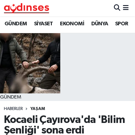
GÜNDEM
Nöbetçi Eczaneler
GÜNDEM
SİYASET
EKONOMİ
DÜNYA
SPOR
SİYASET
Hava Durumu
EKONOMİ
Aydin Namaz Vakitleri
DÜNYA
Trafik Durumu
SPOR
Süper Lig Puan Durumu ve Fikstür
GÜNDEM
MAGAZİN
Tüm Manşetler
HABERLER
YAŞAM
YAŞAM
Son Dakika Haberleri
Kocaeli Çayırova'da 'Bilim
Şenliği' sona erdi
Haber Arşivi