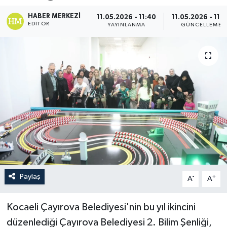
HABER MERKEZI
11.05.2026 - 11:40
11.05.2026 - 11:
EDITÖR
YAYINLANMA
GÜNCELLEME
Paylaş
-
+
A
A
Kocaeli Çayırova Belediyesi'nin bu yıl ikincini
düzenlediği Çayırova Belediyesi 2. Bilim Şenliği,