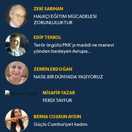
ZEKI SARIHAN
HALKÇI EĞİTİM MÜCADELESİ
ZORUNLULUKTUR
EDIP TEKKOL
Terör örgütü PKK’yı maddi ve manevi
yönden besleyen Avrupa...
ZERRIN ERDOĞAN
NASIL BİR DÜNYADA YAŞIYORUZ
MISAFIR YAZAR
FERDİ TAYFUR
BERNA COŞKUN AYDIN
Güçlü Cumhuriyet kadını