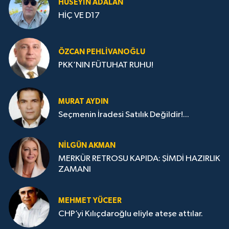
HÜSEYIN ADALAN
HİÇ VE D17
ÖZCAN PEHLIVANOĞLU
PKK’NIN FÜTUHAT RUHU!
MURAT AYDIN
Seçmenin İradesi Satılık Değildir!...
NILGÜN AKMAN
MERKÜR RETROSU KAPIDA: ŞİMDİ HAZIRLIK
ZAMANI
MEHMET YÜCEER
CHP’yi Kılıçdaroğlu eliyle ateşe attılar.