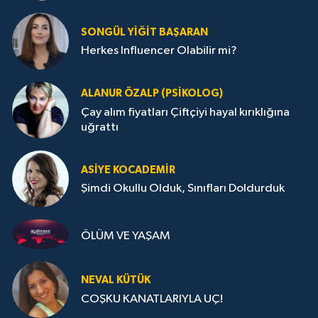
SONGÜL YIĞIT BAŞARAN
Herkes Influencer Olabilir mi?
ALANUR ÖZALP (PSIKOLOG)
Çay alım fiyatları Çiftçiyi hayal kırıklığına
uğrattı
ASIYE KOCADEMİR
Şimdi Okullu Olduk, Sınıfları Doldurduk
ÖLÜM VE YAŞAM
NEVAL KÜTÜK
COŞKU KANATLARIYLA UÇ!