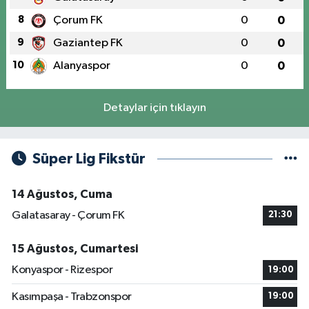
8
Çorum FK
0
0
9
Gaziantep FK
0
0
10
Alanyaspor
0
0
Detaylar için tıklayın
Süper Lig Fikstür
14 Ağustos, Cuma
Galatasaray - Çorum FK
21:30
15 Ağustos, Cumartesi
Konyaspor - Rizespor
19:00
Kasımpaşa - Trabzonspor
19:00