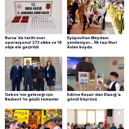
Bursa'da tarihi eser
Eyüpsultan Meydanı
operasyonu! 273 sikke ve 18
yenileniyor... İlk taşı Nuri
obje ele geçirildi
Aslan koydu
Gebze'nin geleceği için
Edirne Keşan'dan Elazığ'a
Başkent'te güçlü temaslar
gönül köprüsü