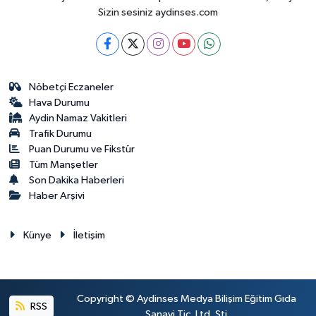
Sizin sesiniz aydinses.com
Nöbetçi Eczaneler
Hava Durumu
Aydin Namaz Vakitleri
Trafik Durumu
Puan Durumu ve Fikstür
Tüm Manşetler
Son Dakika Haberleri
Haber Arşivi
Künye
İletişim
Copyright © Aydinses Medya Bilişim Eğitim Gıda
RSS
Sanayi Tic. Ltd. Şti