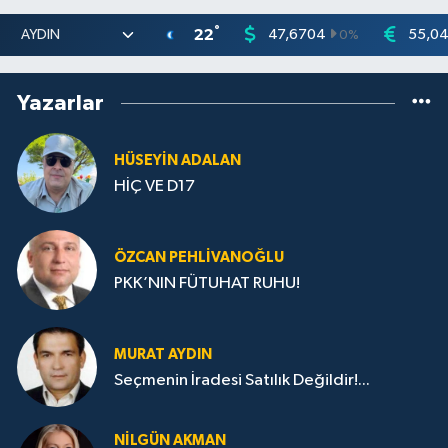
°
22
47,6704
55,0
0
%
Yazarlar
HÜSEYIN ADALAN
HİÇ VE D17
ÖZCAN PEHLIVANOĞLU
PKK’NIN FÜTUHAT RUHU!
MURAT AYDIN
Seçmenin İradesi Satılık Değildir!...
NILGÜN AKMAN