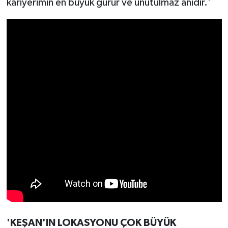
kariyerimin en büyük gurur ve unutulmaz anıdır.'
'KEŞAN'IN LOKASYONU ÇOK BÜYÜK