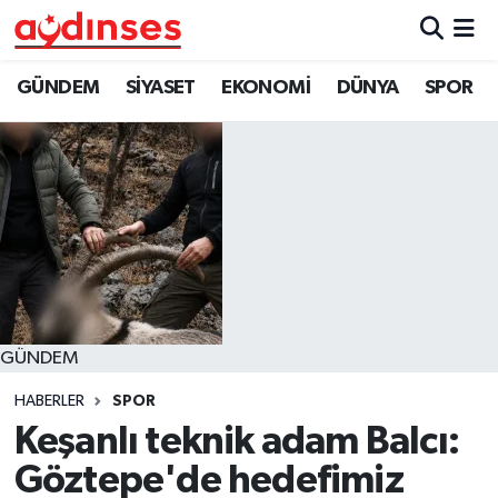
GÜNDEM
Nöbetçi Eczaneler
GÜNDEM
SİYASET
EKONOMİ
DÜNYA
SPOR
SİYASET
Hava Durumu
EKONOMİ
Aydin Namaz Vakitleri
DÜNYA
Trafik Durumu
SPOR
Süper Lig Puan Durumu ve Fikstür
GÜNDEM
MAGAZİN
Tüm Manşetler
HABERLER
SPOR
YAŞAM
Son Dakika Haberleri
Keşanlı teknik adam Balcı:
Göztepe'de hedefimiz
Haber Arşivi