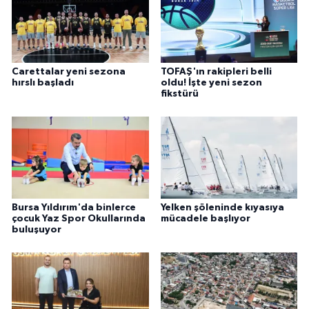
Carettalar yeni sezona
TOFAŞ'ın rakipleri belli
hırslı başladı
oldu! İşte yeni sezon
fikstürü
Bursa Yıldırım'da binlerce
Yelken şöleninde kıyasıya
çocuk Yaz Spor Okullarında
mücadele başlıyor
buluşuyor