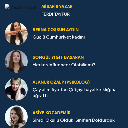
MISAFIR YAZAR
FERDİ TAYFUR
BERNA COŞKUN AYDIN
Güçlü Cumhuriyet kadını
SONGÜL YIĞIT BAŞARAN
Herkes Influencer Olabilir mi?
ALANUR ÖZALP (PSIKOLOG)
Çay alım fiyatları Çiftçiyi hayal kırıklığına
uğrattı
ASIYE KOCADEMİR
Şimdi Okullu Olduk, Sınıfları Doldurduk