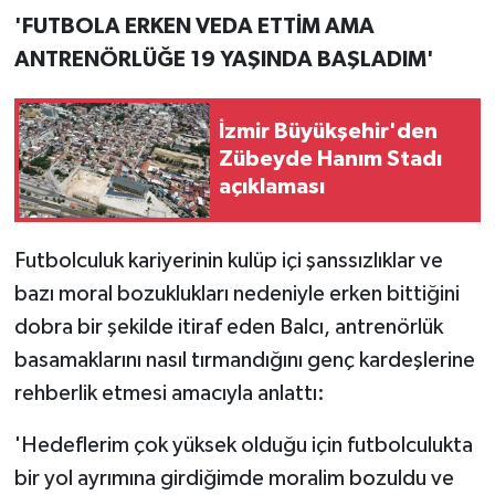
'FUTBOLA ERKEN VEDA ETTİM AMA
ANTRENÖRLÜĞE 19 YAŞINDA BAŞLADIM'
İzmir Büyükşehir'den
Zübeyde Hanım Stadı
açıklaması
Futbolculuk kariyerinin kulüp içi şanssızlıklar ve
bazı moral bozuklukları nedeniyle erken bittiğini
dobra bir şekilde itiraf eden Balcı, antrenörlük
basamaklarını nasıl tırmandığını genç kardeşlerine
rehberlik etmesi amacıyla anlattı:
'Hedeflerim çok yüksek olduğu için futbolculukta
bir yol ayrımına girdiğimde moralim bozuldu ve