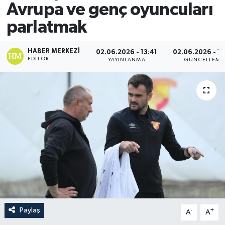
Avrupa ve genç oyuncuları
parlatmak
HABER MERKEZI
02.06.2026 - 13:41
02.06.2026 - 13
EDITÖR
YAYINLANMA
GÜNCELLEME
Paylaş
-
+
A
A