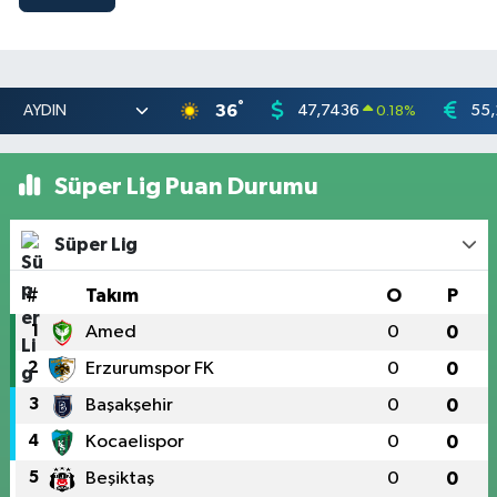
°
36
47,7436
55,
0.18
%
Süper Lig Puan Durumu
Süper Lig
#
Takım
O
P
1
Amed
0
0
2
Erzurumspor FK
0
0
3
Başakşehir
0
0
4
Kocaelispor
0
0
5
Beşiktaş
0
0