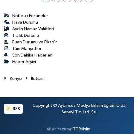
Nöbetçi Eczaneler
Hava Durumu
Aydin Namaz Vakitleri
Trafik Durumu
Puan Durumu ve Fikstür
Tüm Manşetler
Son Dakika Haberleri
Haber Arşivi
Künye
İletişim
Copyright © Aydinses Medya Bilişim Eğitim Gıda
RSS
Sanayi Tic. Ltd. Şti
Haber Yazılımı:
TE Bilişim