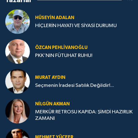
Yazarlar
HÜSEYIN ADALAN
HİÇLERİN HAYATI VE SİYASİ DURUMU
ÖZCAN PEHLIVANOĞLU
PKK’NIN FÜTUHAT RUHU!
MURAT AYDIN
Seçmenin İradesi Satılık Değildir!...
NILGÜN AKMAN
MERKÜR RETROSU KAPIDA: ŞİMDİ HAZIRLIK
ZAMANI
MEHMET YÜCEER