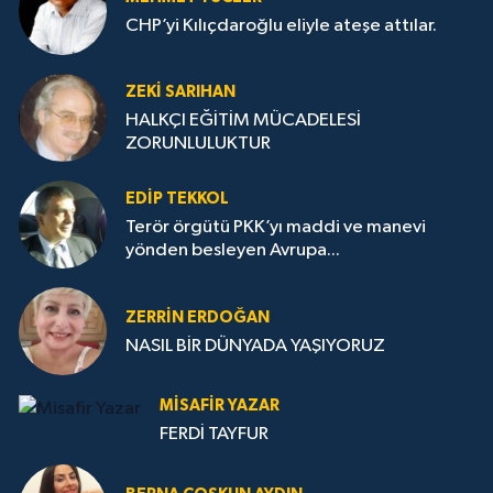
CHP’yi Kılıçdaroğlu eliyle ateşe attılar.
ZEKI SARIHAN
HALKÇI EĞİTİM MÜCADELESİ
ZORUNLULUKTUR
EDIP TEKKOL
Terör örgütü PKK’yı maddi ve manevi
yönden besleyen Avrupa...
ZERRIN ERDOĞAN
NASIL BİR DÜNYADA YAŞIYORUZ
MISAFIR YAZAR
FERDİ TAYFUR