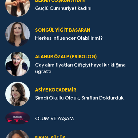
BERNA COŞKUN AYDIN
Güçlü Cumhuriyet kadını
SONGÜL YIĞIT BAŞARAN
Herkes Influencer Olabilir mi?
ALANUR ÖZALP (PSIKOLOG)
Çay alım fiyatları Çiftçiyi hayal kırıklığına
uğrattı
ASIYE KOCADEMİR
Şimdi Okullu Olduk, Sınıfları Doldurduk
ÖLÜM VE YAŞAM
NEVAL KÜTÜK