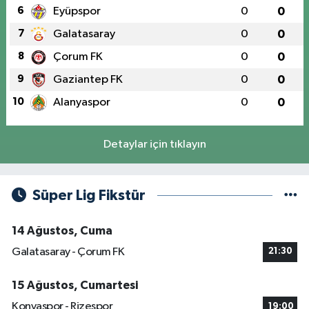
6
Eyüpspor
0
0
7
Galatasaray
0
0
8
Çorum FK
0
0
9
Gaziantep FK
0
0
10
Alanyaspor
0
0
Detaylar için tıklayın
Süper Lig Fikstür
14 Ağustos, Cuma
Galatasaray - Çorum FK
21:30
15 Ağustos, Cumartesi
Konyaspor - Rizespor
19:00