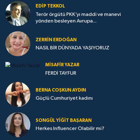
EDIP TEKKOL
Terör örgütü PKK’yı maddi ve manevi
yönden besleyen Avrupa...
ZERRIN ERDOĞAN
NASIL BİR DÜNYADA YAŞIYORUZ
MISAFIR YAZAR
FERDİ TAYFUR
BERNA COŞKUN AYDIN
Güçlü Cumhuriyet kadını
SONGÜL YIĞIT BAŞARAN
Herkes Influencer Olabilir mi?