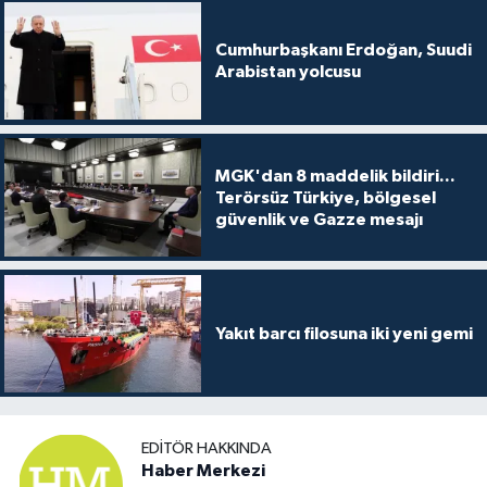
Cumhurbaşkanı Erdoğan, Suudi
Arabistan yolcusu
MGK'dan 8 maddelik bildiri...
Terörsüz Türkiye, bölgesel
güvenlik ve Gazze mesajı
Yakıt barcı filosuna iki yeni gemi
EDITÖR HAKKINDA
Haber Merkezi