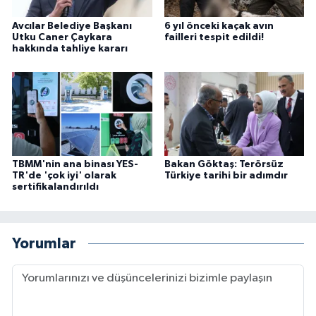
Avcılar Belediye Başkanı
6 yıl önceki kaçak avın
Utku Caner Çaykara
failleri tespit edildi!
hakkında tahliye kararı
TBMM'nin ana binası YES-
Bakan Göktaş: Terörsüz
TR'de 'çok iyi' olarak
Türkiye tarihi bir adımdır
sertifikalandırıldı
Yorumlar