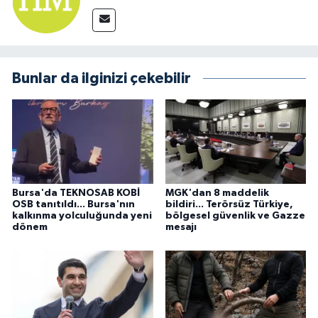
Bunlar da ilginizi çekebilir
Bursa'da TEKNOSAB KOBİ
MGK'dan 8 maddelik
OSB tanıtıldı... Bursa'nın
bildiri... Terörsüz Türkiye,
kalkınma yolculuğunda yeni
bölgesel güvenlik ve Gazze
dönem
mesajı