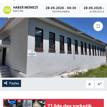
HABER MERKEZI
28.06.2026 - 06:30
28.06.2026 - 
EDITÖR
YAYINLANMA
GÜNCELLEM
Paylaş
-
+
A
A
71 ilde dev narkotik