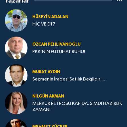
Yazarlar
HÜSEYIN ADALAN
HİÇ VE D17
ÖZCAN PEHLIVANOĞLU
PKK’NIN FÜTUHAT RUHU!
MURAT AYDIN
Seçmenin İradesi Satılık Değildir!...
NILGÜN AKMAN
MERKÜR RETROSU KAPIDA: ŞİMDİ HAZIRLIK
ZAMANI
MEHMET YÜCEER