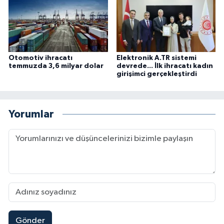
Otomotiv ihracatı
Elektronik A.TR sistemi
temmuzda 3,6 milyar dolar
devrede... İlk ihracatı kadın
girişimci gerçekleştirdi
Yorumlar
Gönder