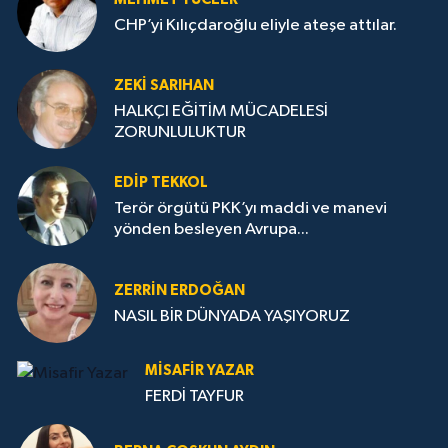
CHP’yi Kılıçdaroğlu eliyle ateşe attılar.
ZEKI SARIHAN
HALKÇI EĞİTİM MÜCADELESİ
ZORUNLULUKTUR
EDIP TEKKOL
Terör örgütü PKK’yı maddi ve manevi
yönden besleyen Avrupa...
ZERRIN ERDOĞAN
NASIL BİR DÜNYADA YAŞIYORUZ
MISAFIR YAZAR
FERDİ TAYFUR