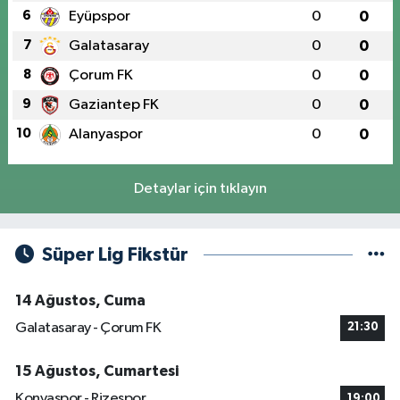
6
Eyüpspor
0
0
7
Galatasaray
0
0
8
Çorum FK
0
0
9
Gaziantep FK
0
0
10
Alanyaspor
0
0
Detaylar için tıklayın
Süper Lig Fikstür
14 Ağustos, Cuma
Galatasaray - Çorum FK
21:30
15 Ağustos, Cumartesi
Konyaspor - Rizespor
19:00