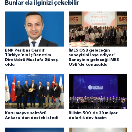
Bunlar da ilginizi çekebilir
BNP Paribas Cardif
İMES OSB geleceğin
Türkiye'nin İç Denetim
sanayisini inşa ediyor!
Direktörü Mustafa Güneş
Sanayinin geleceği İMES
oldu
OSB'de konuşuldu
Kuru meyve sektörü
Bilişim 500'de 39 milyar
Ankara'dan destek istedi
dolarlık dev hacim