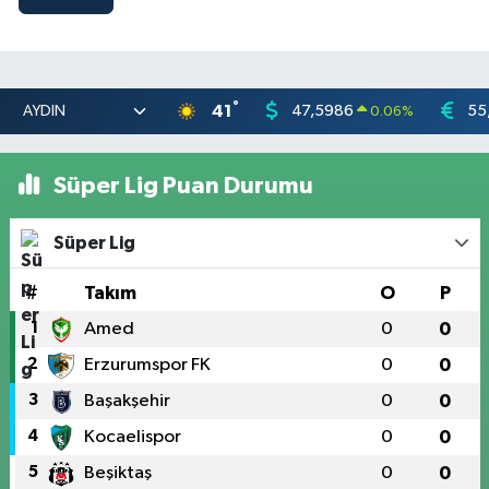
°
41
47,5986
55
0.06
%
Süper Lig Puan Durumu
Süper Lig
#
Takım
O
P
1
Amed
0
0
2
Erzurumspor FK
0
0
3
Başakşehir
0
0
4
Kocaelispor
0
0
5
Beşiktaş
0
0