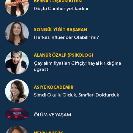
BERNA COŞKUN AYDIN
Güçlü Cumhuriyet kadını
SONGÜL YIĞIT BAŞARAN
Herkes Influencer Olabilir mi?
ALANUR ÖZALP (PSIKOLOG)
Çay alım fiyatları Çiftçiyi hayal kırıklığına
uğrattı
ASIYE KOCADEMİR
Şimdi Okullu Olduk, Sınıfları Doldurduk
ÖLÜM VE YAŞAM