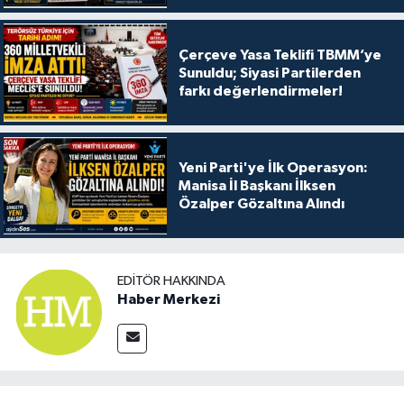
Çerçeve Yasa Teklifi TBMM’ye
Sunuldu; Siyasi Partilerden
farkı değerlendirmeler!
Yeni Parti'ye İlk Operasyon:
Manisa İl Başkanı İlksen
Özalper Gözaltına Alındı
EDITÖR HAKKINDA
Haber Merkezi