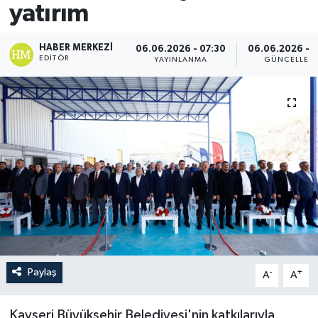
yatırım
HABER MERKEZI
06.06.2026 - 07:30
06.06.2026 - 0
EDITÖR
YAYINLANMA
GÜNCELLEM
Paylaş
-
+
A
A
Kayseri Büyükşehir Belediyesi'nin katkılarıyla