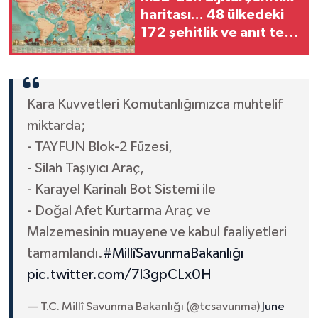
haritası... 48 ülkedeki
172 şehitlik ve anıt tek
platformda
Kara Kuvvetleri Komutanlığımızca muhtelif
miktarda;
- TAYFUN Blok-2 Füzesi,
- Silah Taşıyıcı Araç,
- Karayel Karinalı Bot Sistemi ile
- Doğal Afet Kurtarma Araç ve
Malzemesinin muayene ve kabul faaliyetleri
tamamlandı.
#MillîSavunmaBakanlığı
pic.twitter.com/7l3gpCLx0H
— T.C. Millî Savunma Bakanlığı (@tcsavunma)
June