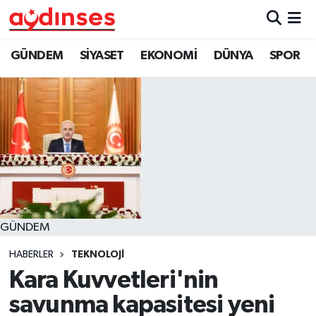
GÜNDEM
Nöbetçi Eczaneler
GÜNDEM
SİYASET
EKONOMİ
DÜNYA
SPOR
SİYASET
Hava Durumu
EKONOMİ
Aydin Namaz Vakitleri
DÜNYA
Trafik Durumu
SPOR
Süper Lig Puan Durumu ve Fikstür
GÜNDEM
MAGAZİN
Tüm Manşetler
HABERLER
TEKNOLOJİ
YAŞAM
Son Dakika Haberleri
Kara Kuvvetleri'nin
savunma kapasitesi yeni
Haber Arşivi