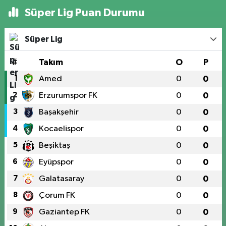
Süper Lig Puan Durumu
Süper Lig
#
Takım
O
P
1
Amed
0
0
2
Erzurumspor FK
0
0
3
Başakşehir
0
0
4
Kocaelispor
0
0
5
Beşiktaş
0
0
6
Eyüpspor
0
0
7
Galatasaray
0
0
8
Çorum FK
0
0
9
Gaziantep FK
0
0