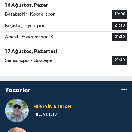
16 Ağustos, Pazar
Başakşehir - Kocaelispor
19:00
Beşiktaş - Eyüpspor
21:30
Amed - Erzurumspor FK
21:30
17 Ağustos, Pazartesi
Samsunspor - Göztepe
21:30
Yazarlar
HÜSEYIN ADALAN
HİÇ VE D17