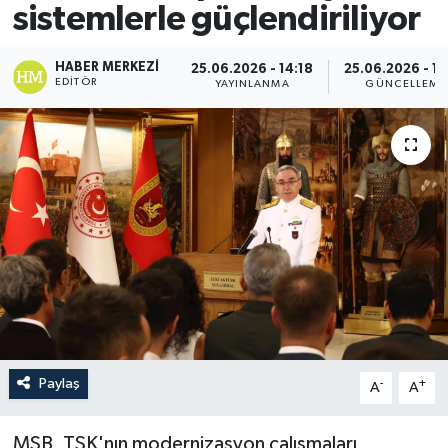
sistemlerle güçlendiriliyor
HABER MERKEZI
25.06.2026 - 14:18
25.06.2026 - 14
EDITÖR
YAYINLANMA
GÜNCELLEME
Paylaş
-
+
A
A
MSB, TSK'nın modernizasyon çalışmaları