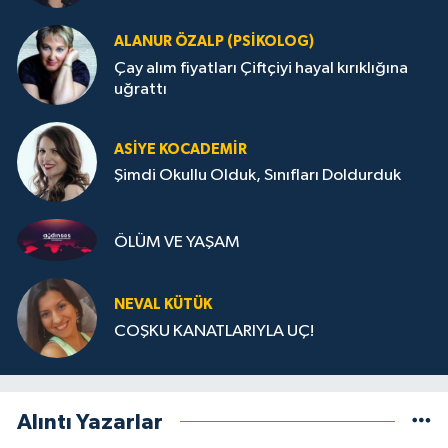
ALANUR ÖZALP (PSIKOLOG)
Çay alım fiyatları Çiftçiyi hayal kırıklığına
uğrattı
ASIYE KOCADEMİR
Şimdi Okullu Olduk, Sınıfları Doldurduk
ÖLÜM VE YAŞAM
NEVAL KÜTÜK
COŞKU KANATLARIYLA UÇ!
Alıntı Yazarlar