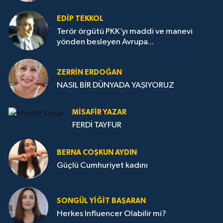
EDIP TEKKOL
Terör örgütü PKK’yı maddi ve manevi
yönden besleyen Avrupa...
ZERRIN ERDOĞAN
NASIL BİR DÜNYADA YAŞIYORUZ
MISAFIR YAZAR
FERDİ TAYFUR
BERNA COŞKUN AYDIN
Güçlü Cumhuriyet kadını
SONGÜL YIĞIT BAŞARAN
Herkes Influencer Olabilir mi?