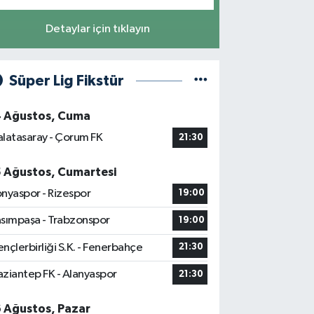
Detaylar için tıklayın
Süper Lig Fikstür
4 Ağustos, Cuma
latasaray - Çorum FK
21:30
5 Ağustos, Cumartesi
nyaspor - Rizespor
19:00
sımpaşa - Trabzonspor
19:00
nçlerbirliği S.K. - Fenerbahçe
21:30
ziantep FK - Alanyaspor
21:30
6 Ağustos, Pazar