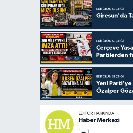
EDITÖRÜN SEÇTIĞI
Giresun'da Ta
EDITÖRÜN SEÇTIĞI
Çerçeve Yasa
Partilerden f
EDITÖRÜN SEÇTIĞI
Yeni Parti'ye
Özalper Göza
EDITÖR HAKKINDA
Haber Merkezi