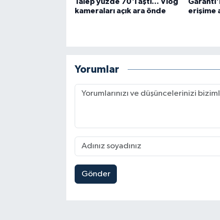
Talep yüzde 70'i aştı... Vlog
Garanti'n
kameraları açık ara önde
erişime a
Yorumlar
Gönder