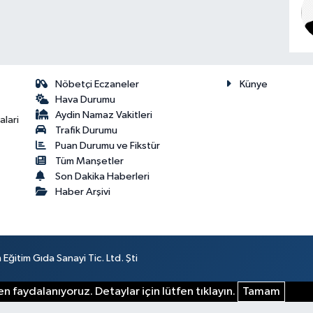
Nöbetçi Eczaneler
Künye
Hava Durumu
Aydin Namaz Vakitleri
lari
Trafik Durumu
Puan Durumu ve Fikstür
Tüm Manşetler
Son Dakika Haberleri
Haber Arşivi
ğitim Gıda Sanayi Tic. Ltd. Şti
n faydalanıyoruz. Detaylar için lütfen tıklayın.
Tamam