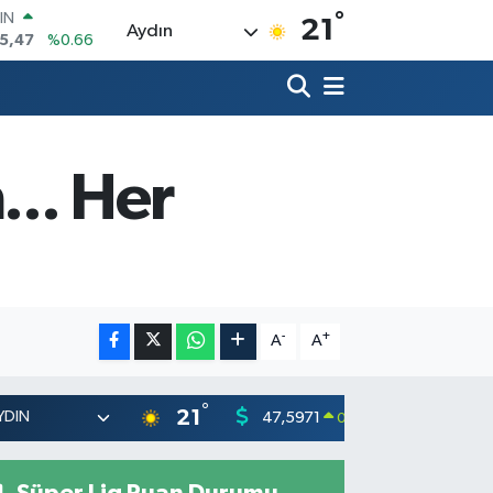
°
R
21
Aydın
71
%0.05
36
%0.18
İN
534
%0.22
 ALTIN
... Her
23
%0.39
00
3
%0
-
+
A
A
°
21
47,5971
55,1336
0.05
%
Süper Lig Puan Durumu