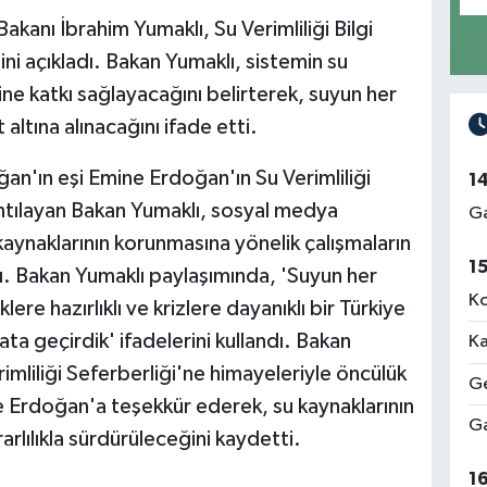
kanı İbrahim Yumaklı, Su Verimliliği Bilgi
ini açıkladı. Bakan Yumaklı, sistemin su
ne katkı sağlayacağını belirterek, suyun her
 altına alınacağını ifade etti.
'ın eşi Emine Erdoğan'ın Su Verimliliği
1
alıntılayan Bakan Yumaklı, sosyal medya
Ga
aynaklarının korunmasına yönelik çalışmaların
1
ı. Bakan Yumaklı paylaşımında, 'Suyun her
Ko
klere hazırlıklı ve krizlere dayanıklı bir Türkiye
yata geçirdik' ifadelerini kullandı. Bakan
Ka
imliliği Seferberliği'ne himayeleriyle öncülük
Ge
 Erdoğan'a teşekkür ederek, su kaynaklarının
Ga
arlılıkla sürdürüleceğini kaydetti.
1