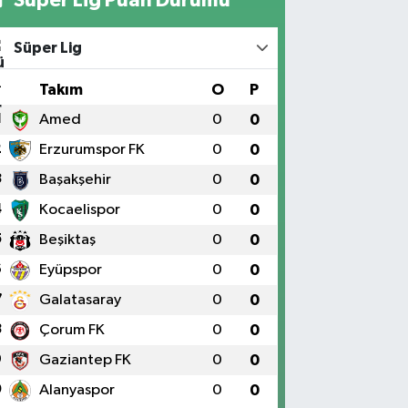
Süper Lig
#
Takım
O
P
1
Amed
0
0
2
Erzurumspor FK
0
0
3
Başakşehir
0
0
4
Kocaelispor
0
0
5
Beşiktaş
0
0
6
Eyüpspor
0
0
7
Galatasaray
0
0
8
Çorum FK
0
0
9
Gaziantep FK
0
0
0
Alanyaspor
0
0