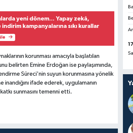
Ba
amlarda yeni dönem... Yapay zekâ,
Be
 indirim kampanyalarına sıkı kurallar
Am
üle
1
Sa
aynaklarının korunması amacıyla başlatılan
nu belirten Emine Erdoğan ise paylaşımında,
elendirme Süreci'nin suyun korunmasına yönelik
Y
e inandığını ifade ederek, uygulamanın
 katkı sunmasını temenni etti.