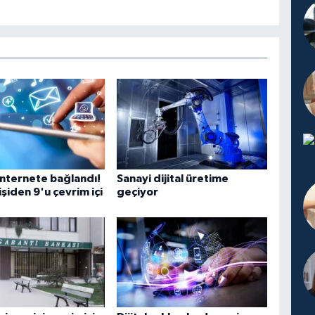
internete bağlandı!
Sanayi dijital üretime
işiden 9'u çevrim içi
geçiyor