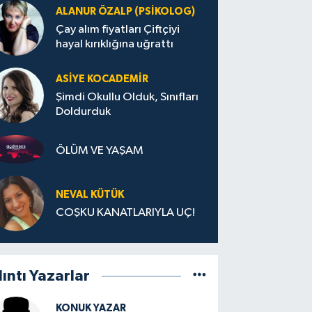
ALANUR ÖZALP (PSIKOLOG)
Çay alım fiyatları Çiftçiyi
hayal kırıklığına uğrattı
ASIYE KOCADEMİR
Şimdi Okullu Olduk, Sınıfları
Doldurduk
ÖLÜM VE YAŞAM
NEVAL KÜTÜK
COŞKU KANATLARIYLA UÇ!
lıntı Yazarlar
KONUK YAZAR