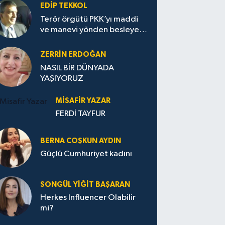
EDIP TEKKOL
Terör örgütü PKK’yı maddi
ve manevi yönden besleyen
Avrupa...
ZERRIN ERDOĞAN
NASIL BİR DÜNYADA
YAŞIYORUZ
MISAFIR YAZAR
FERDİ TAYFUR
BERNA COŞKUN AYDIN
Güçlü Cumhuriyet kadını
SONGÜL YIĞIT BAŞARAN
Herkes Influencer Olabilir
mi?