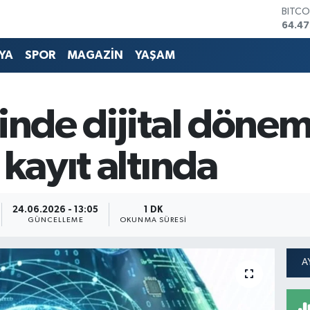
DOLA
47,59
EURO
55,13
YA
SPOR
MAGAZİN
YAŞAM
STERL
64,2
GRAM
ğinde dijital dönem
6518.
BİST1
13.70
 kayıt altında
24.06.2026 - 13:05
1 DK
GÜNCELLEME
OKUNMA SÜRESI