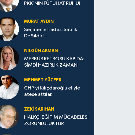
PKK’NIN FÜTUHAT RUHU!
MURAT AYDIN
Seçmenin İradesi Satılık
Değildir!...
NILGÜN AKMAN
MERKÜR RETROSU KAPIDA:
ŞİMDİ HAZIRLIK ZAMANI
MEHMET YÜCEER
CHP’yi Kılıçdaroğlu eliyle
ateşe attılar.
ZEKI SARIHAN
HALKÇI EĞİTİM MÜCADELESİ
ZORUNLULUKTUR