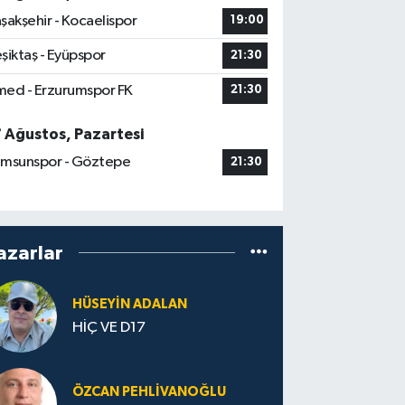
şakşehir - Kocaelispor
19:00
şiktaş - Eyüpspor
21:30
ed - Erzurumspor FK
21:30
7 Ağustos, Pazartesi
msunspor - Göztepe
21:30
azarlar
HÜSEYIN ADALAN
HİÇ VE D17
ÖZCAN PEHLIVANOĞLU