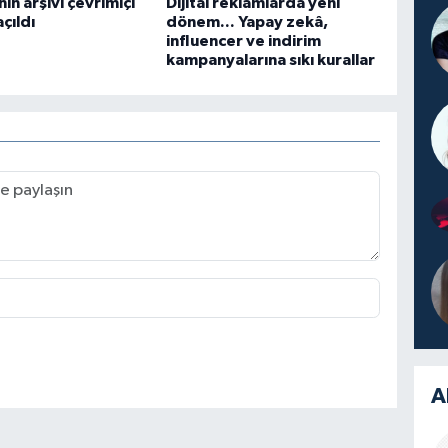
in arşivi çevrimiçi
Dijital reklamlarda yeni
çıldı
dönem... Yapay zekâ,
influencer ve indirim
kampanyalarına sıkı kurallar
A