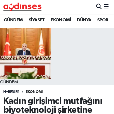
GÜNDEM
Nöbetçi Eczaneler
GÜNDEM
SİYASET
EKONOMİ
DÜNYA
SPOR
SİYASET
Hava Durumu
EKONOMİ
Aydin Namaz Vakitleri
DÜNYA
Trafik Durumu
SPOR
Süper Lig Puan Durumu ve Fikstür
GÜNDEM
MAGAZİN
Tüm Manşetler
HABERLER
EKONOMİ
YAŞAM
Son Dakika Haberleri
Kadın girişimci mutfağını
biyoteknoloji şirketine
Haber Arşivi