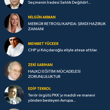
Seçmenin İradesi Satılık Değildir!...
NILGÜN AKMAN
MERKÜR RETROSU KAPIDA: ŞİMDİ HAZIRLIK
ZAMANI
MEHMET YÜCEER
CHP’yi Kılıçdaroğlu eliyle ateşe attılar.
ZEKI SARIHAN
HALKÇI EĞİTİM MÜCADELESİ
ZORUNLULUKTUR
EDIP TEKKOL
Terör örgütü PKK’yı maddi ve manevi
yönden besleyen Avrupa...