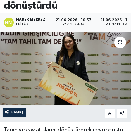
dönüştürdü
HABER MERKEZI
21.06.2026 - 10:57
21.06.2026 - 11
EDITÖR
YAYINLANMA
GÜNCELLEME
Paylaş
-
+
A
A
Tarım ve çay atıklarını dönüştürerek çevre dostu