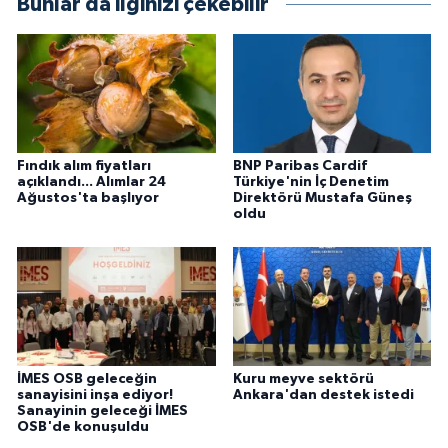
Bunlar da ilginizi çekebilir
Fındık alım fiyatları
BNP Paribas Cardif
açıklandı... Alımlar 24
Türkiye'nin İç Denetim
Ağustos'ta başlıyor
Direktörü Mustafa Güneş
oldu
İMES OSB geleceğin
Kuru meyve sektörü
sanayisini inşa ediyor!
Ankara'dan destek istedi
Sanayinin geleceği İMES
OSB'de konuşuldu