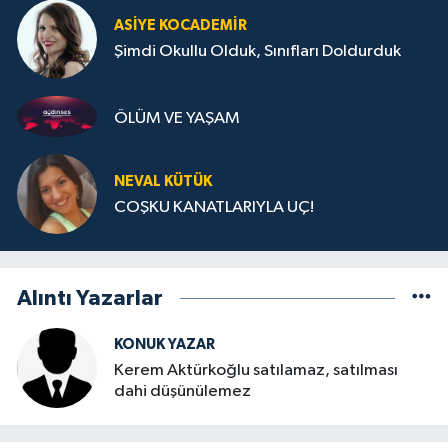
ASIYE KOCADEMİR
Şimdi Okullu Olduk, Sınıfları Doldurduk
ÖLÜM VE YAŞAM
NEVAL KÜTÜK
COŞKU KANATLARIYLA UÇ!
Alıntı Yazarlar
KONUK YAZAR
Kerem Aktürkoğlu satılamaz, satılması
dahi düşünülemez