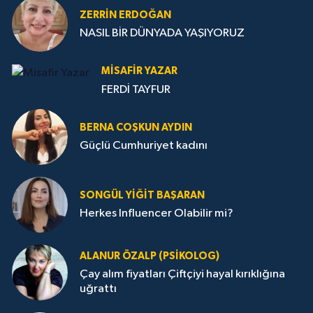
ZERRIN ERDOĞAN
NASIL BİR DÜNYADA YAŞIYORUZ
MISAFIR YAZAR
FERDİ TAYFUR
BERNA COŞKUN AYDIN
Güçlü Cumhuriyet kadını
SONGÜL YIĞIT BAŞARAN
Herkes Influencer Olabilir mi?
ALANUR ÖZALP (PSIKOLOG)
Çay alım fiyatları Çiftçiyi hayal kırıklığına
uğrattı