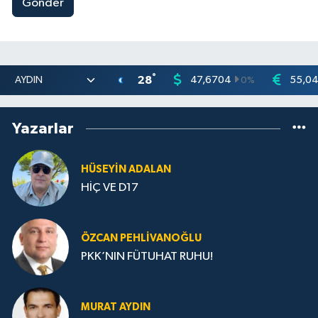
Gönder
°
28
47,6704
55,0
0
%
Yazarlar
HÜSEYIN ADALAN
HİÇ VE D17
ÖZCAN PEHLIVANOĞLU
PKK’NIN FÜTUHAT RUHU!
MURAT AYDIN