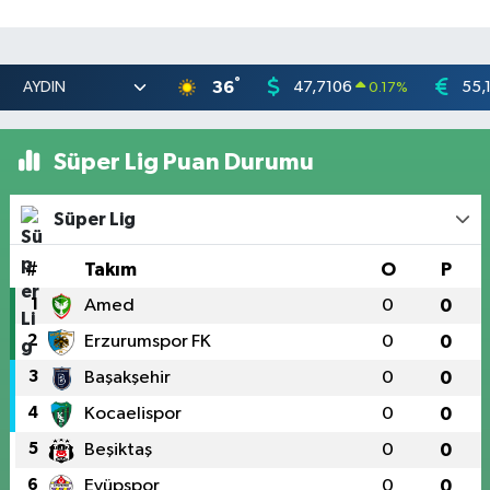
°
36
47,7106
55,
0.17
%
Süper Lig Puan Durumu
Süper Lig
#
Takım
O
P
1
Amed
0
0
2
Erzurumspor FK
0
0
3
Başakşehir
0
0
4
Kocaelispor
0
0
5
Beşiktaş
0
0
6
Eyüpspor
0
0