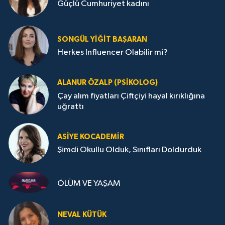
Güçlü Cumhuriyet kadını
SONGÜL YIĞIT BAŞARAN
Herkes Influencer Olabilir mi?
ALANUR ÖZALP (PSIKOLOG)
Çay alım fiyatları Çiftçiyi hayal kırıklığına
uğrattı
ASIYE KOCADEMİR
Şimdi Okullu Olduk, Sınıfları Doldurduk
ÖLÜM VE YAŞAM
NEVAL KÜTÜK