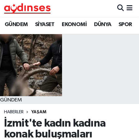
GÜNDEM
Nöbetçi Eczaneler
GÜNDEM
SİYASET
EKONOMİ
DÜNYA
SPOR
SİYASET
Hava Durumu
EKONOMİ
Aydin Namaz Vakitleri
DÜNYA
Trafik Durumu
SPOR
Süper Lig Puan Durumu ve Fikstür
GÜNDEM
MAGAZİN
Tüm Manşetler
HABERLER
YAŞAM
YAŞAM
Son Dakika Haberleri
İzmit'te kadın kadına
konak buluşmaları
Haber Arşivi