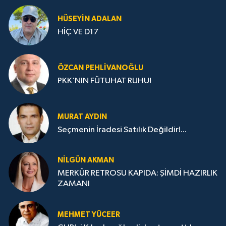
HÜSEYIN ADALAN
HİÇ VE D17
ÖZCAN PEHLIVANOĞLU
PKK’NIN FÜTUHAT RUHU!
MURAT AYDIN
Seçmenin İradesi Satılık Değildir!...
NILGÜN AKMAN
MERKÜR RETROSU KAPIDA: ŞİMDİ HAZIRLIK
ZAMANI
MEHMET YÜCEER