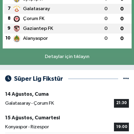
7
Galatasaray
0
0
8
Çorum FK
0
0
9
Gaziantep FK
0
0
10
Alanyaspor
0
0
Detaylar için tıklayın
Süper Lig Fikstür
14 Ağustos, Cuma
Galatasaray - Çorum FK
21:30
15 Ağustos, Cumartesi
Konyaspor - Rizespor
19:00