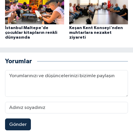
İstanbul Maltepe'de
Keşan Kent Konseyi'nden
çocuklar kitapların renkli
muhtarlara nezaket
dünyasında
ziyareti
Yorumlar
Gönder