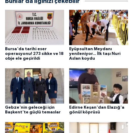
Bunlar da ilginizi çekebilir
Bursa'da tarihi eser
Eyüpsultan Meydanı
operasyonu! 273 sikke ve 18
yenileniyor... İlk taşı Nuri
obje ele geçirildi
Aslan koydu
Gebze'nin geleceği için
Edirne Keşan'dan Elazığ'a
Başkent'te güçlü temaslar
gönül köprüsü