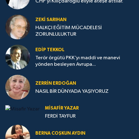
CHP’yi Kılıçdaroğlu eliyle ateşe attılar.
ZEKI SARIHAN
HALKÇI EĞİTİM MÜCADELESİ
ZORUNLULUKTUR
EDIP TEKKOL
Terör örgütü PKK’yı maddi ve manevi
yönden besleyen Avrupa...
ZERRIN ERDOĞAN
NASIL BİR DÜNYADA YAŞIYORUZ
MISAFIR YAZAR
FERDİ TAYFUR
BERNA COŞKUN AYDIN