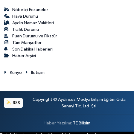
Nöbetçi Eczaneler
Hava Durumu
Aydin Namaz Vakitleri
Trafik Durumu
Puan Durumu ve Fikstür
Tüm Manşetler
Son Dakika Haberleri
Haber Arşivi
Künye
İletişim
Copyright © Aydinses Medya Bilişim Eğitim Gıda
RSS
Sanayi Tic. Ltd. Şti
Haber Yazılımı:
TE Bilişim