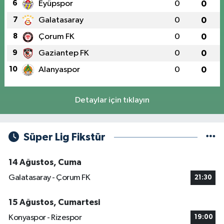
6
Eyüpspor
0
0
7
Galatasaray
0
0
8
Çorum FK
0
0
9
Gaziantep FK
0
0
10
Alanyaspor
0
0
Detaylar için tıklayın
Süper Lig Fikstür
14 Ağustos, Cuma
Galatasaray - Çorum FK
21:30
15 Ağustos, Cumartesi
Konyaspor - Rizespor
19:00