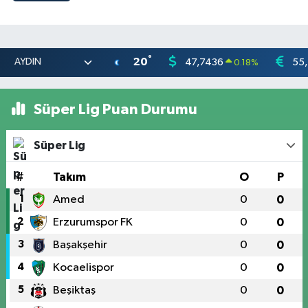
°
20
47,7436
55
0.18
%
Süper Lig Puan Durumu
Süper Lig
#
Takım
O
P
1
Amed
0
0
2
Erzurumspor FK
0
0
3
Başakşehir
0
0
4
Kocaelispor
0
0
5
Beşiktaş
0
0