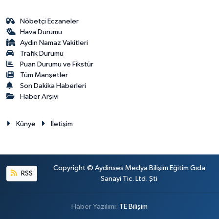
Nöbetçi Eczaneler
Hava Durumu
Aydin Namaz Vakitleri
Trafik Durumu
Puan Durumu ve Fikstür
Tüm Manşetler
Son Dakika Haberleri
Haber Arşivi
Künye
İletişim
Copyright © Aydinses Medya Bilişim Eğitim Gıda
RSS
Sanayi Tic. Ltd. Şti
Haber Yazılımı:
TE Bilişim