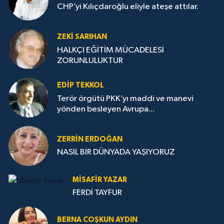
CHP’yi Kılıçdaroğlu eliyle ateşe attılar.
ZEKI SARIHAN
HALKÇI EĞİTİM MÜCADELESİ
ZORUNLULUKTUR
EDIP TEKKOL
Terör örgütü PKK’yı maddi ve manevi
yönden besleyen Avrupa...
ZERRIN ERDOĞAN
NASIL BİR DÜNYADA YAŞIYORUZ
MISAFIR YAZAR
FERDİ TAYFUR
BERNA COŞKUN AYDIN