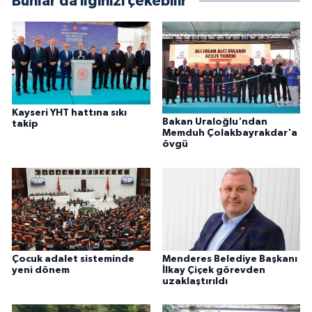
Bunlar da ilginizi çekebilir
Kayseri YHT hattına sıkı
Bakan Uraloğlu'ndan
takip
Memduh Çolakbayrakdar'a
övgü
Çocuk adalet sisteminde
Menderes Belediye Başkanı
yeni dönem
İlkay Çiçek görevden
uzaklaştırıldı