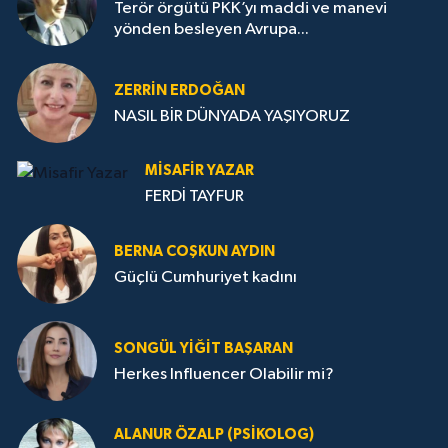
Terör örgütü PKK’yı maddi ve manevi
yönden besleyen Avrupa...
ZERRIN ERDOĞAN
NASIL BİR DÜNYADA YAŞIYORUZ
MISAFIR YAZAR
FERDİ TAYFUR
BERNA COŞKUN AYDIN
Güçlü Cumhuriyet kadını
SONGÜL YIĞIT BAŞARAN
Herkes Influencer Olabilir mi?
ALANUR ÖZALP (PSIKOLOG)