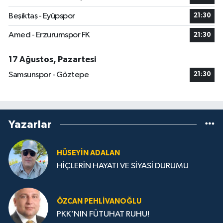
Beşiktaş - Eyüpspor
21:30
Amed - Erzurumspor FK
21:30
17 Ağustos, Pazartesi
Samsunspor - Göztepe
21:30
Yazarlar
HÜSEYIN ADALAN
HİÇLERİN HAYATI VE SİYASİ DURUMU
ÖZCAN PEHLIVANOĞLU
PKK’NIN FÜTUHAT RUHU!