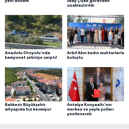
yeni dönem
İlkay Çiçek görevden
uzaklaştırıldı
Anadolu Otoyolu'nda
Arbil Akın kadın muhtarlarla
kamyonet çekiciye çarptı!
buluştu
Balıkesir Büyükşehir
Antalya Konyaaltı'nın
altyapıda hız kesmiyor
merkez ve yayla yolları
yenilenecek