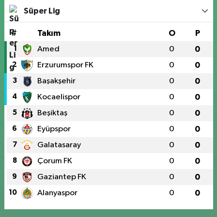
Süper Lig
#
Takım
O
P
1
Amed
0
0
2
Erzurumspor FK
0
0
3
Başakşehir
0
0
4
Kocaelispor
0
0
5
Beşiktaş
0
0
6
Eyüpspor
0
0
7
Galatasaray
0
0
8
Çorum FK
0
0
9
Gaziantep FK
0
0
10
Alanyaspor
0
0