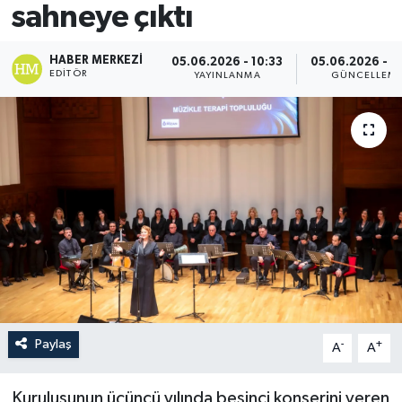
sahneye çıktı
HABER MERKEZI
05.06.2026 - 10:33
05.06.2026 - 1
EDITÖR
YAYINLANMA
GÜNCELLEM
Paylaş
-
+
A
A
Kuruluşunun üçüncü yılında beşinci konserini veren