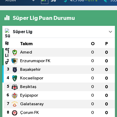
36
47,7106
55,
0.17
%
Süper Lig Puan Durumu
Süper Lig
#
Takım
O
P
1
Amed
0
0
2
Erzurumspor FK
0
0
3
Başakşehir
0
0
4
Kocaelispor
0
0
5
Beşiktaş
0
0
6
Eyüpspor
0
0
7
Galatasaray
0
0
8
Çorum FK
0
0