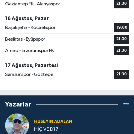
Gaziantep FK - Alanyaspor
21:30
16 Ağustos, Pazar
Başakşehir - Kocaelispor
19:00
Beşiktaş - Eyüpspor
21:30
Amed - Erzurumspor FK
21:30
17 Ağustos, Pazartesi
Samsunspor - Göztepe
21:30
Yazarlar
HÜSEYIN ADALAN
HİÇ VE D17