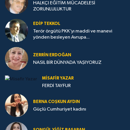
HALKÇI EĞİTİM MÜCADELESİ
ZORUNLULUKTUR
EDIP TEKKOL
Terör örgütü PKK’yı maddi ve manevi
yönden besleyen Avrupa...
ZERRIN ERDOĞAN
NASIL BİR DÜNYADA YAŞIYORUZ
MISAFIR YAZAR
FERDİ TAYFUR
BERNA COŞKUN AYDIN
Güçlü Cumhuriyet kadını
SONGÜL YIĞIT BAŞARAN