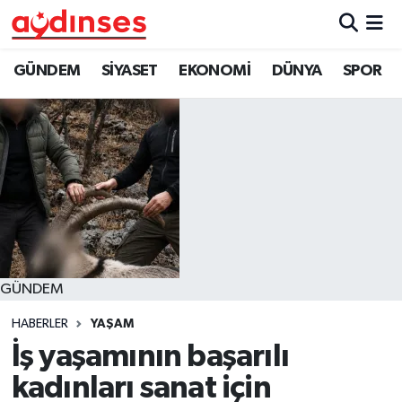
GÜNDEM
Nöbetçi Eczaneler
GÜNDEM
SİYASET
EKONOMİ
DÜNYA
SPOR
SİYASET
Hava Durumu
EKONOMİ
Aydin Namaz Vakitleri
DÜNYA
Trafik Durumu
SPOR
Süper Lig Puan Durumu ve Fikstür
GÜNDEM
MAGAZİN
Tüm Manşetler
HABERLER
YAŞAM
YAŞAM
Son Dakika Haberleri
İş yaşamının başarılı
kadınları sanat için
Haber Arşivi