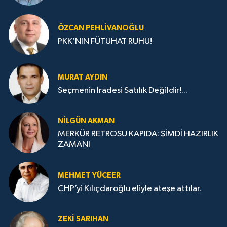
ÖZCAN PEHLIVANOĞLU
PKK’NIN FÜTUHAT RUHU!
MURAT AYDIN
Seçmenin İradesi Satılık Değildir!...
NILGÜN AKMAN
MERKÜR RETROSU KAPIDA: ŞİMDİ HAZIRLIK
ZAMANI
MEHMET YÜCEER
CHP’yi Kılıçdaroğlu eliyle ateşe attılar.
ZEKI SARIHAN