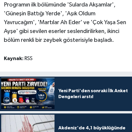
Programın ilk bölümünde 'Sularda Akşamlar',
'Güneşin Battığı Yerde', 'Aşık Oldum
Yavrucağım', 'Martılar Ah Eder' ve 'Çok Yaşa Sen
Ayşe' gibi sevilen eserler seslendirilirken, ikinci
bölüm renkli bir zeybek gösterisiyle başladı.
Kaynak:
RSS
Yeni Parti'den sonraki İlk Anket
Dengeleri arstı!
Akdeniz'de 4,1 büyüklüğünde