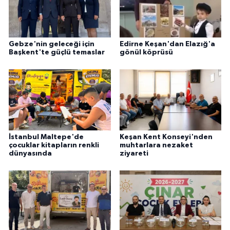
Gebze'nin geleceği için
Edirne Keşan'dan Elazığ'a
Başkent'te güçlü temaslar
gönül köprüsü
İstanbul Maltepe'de
Keşan Kent Konseyi'nden
çocuklar kitapların renkli
muhtarlara nezaket
dünyasında
ziyareti