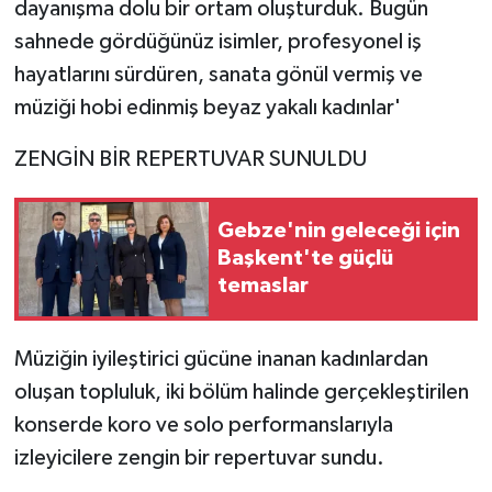
dayanışma dolu bir ortam oluşturduk. Bugün
sahnede gördüğünüz isimler, profesyonel iş
hayatlarını sürdüren, sanata gönül vermiş ve
müziği hobi edinmiş beyaz yakalı kadınlar'
ZENGİN BİR REPERTUVAR SUNULDU
Gebze'nin geleceği için
Başkent'te güçlü
temaslar
Müziğin iyileştirici gücüne inanan kadınlardan
oluşan topluluk, iki bölüm halinde gerçekleştirilen
konserde koro ve solo performanslarıyla
izleyicilere zengin bir repertuvar sundu.