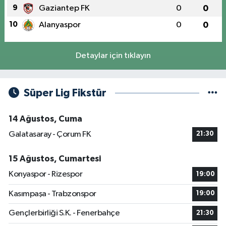
9
Gaziantep FK
0
0
10
Alanyaspor
0
0
Detaylar için tıklayın
Süper Lig Fikstür
14 Ağustos, Cuma
Galatasaray - Çorum FK
21:30
15 Ağustos, Cumartesi
Konyaspor - Rizespor
19:00
Kasımpaşa - Trabzonspor
19:00
Gençlerbirliği S.K. - Fenerbahçe
21:30