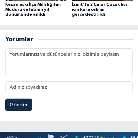
Keşan eski İlçe Millî Eğitim
İzmit'te 3 Çınar Çocuk Evi
Müdürü vefatının yıl
için kura çekimi
dönümünde anıldı
gerçekleştirildi
Yorumlar
Gönder
°